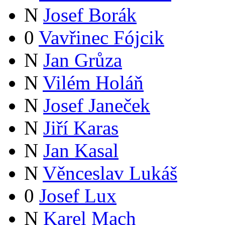
N
Josef Borák
0
Vavřinec Fójcik
N
Jan Grůza
N
Vilém Holáň
N
Josef Janeček
N
Jiří Karas
N
Jan Kasal
N
Věnceslav Lukáš
0
Josef Lux
N
Karel Mach