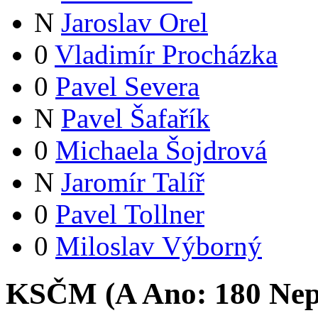
N
Jaroslav Orel
0
Vladimír Procházka
0
Pavel Severa
N
Pavel Šafařík
0
Michaela Šojdrová
N
Jaromír Talíř
0
Pavel Tollner
0
Miloslav Výborný
KSČM (
A
Ano:
18
0
Nep