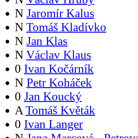
N
Jaromír Kalus
N
Tomáš Kladívko
N
Jan Klas
N
Václav Klaus
0
Ivan Kočárník
N
Petr Koháček
0
Jan Koucký
A
Tomáš Květák
0
Ivan Langer
N
Jana Marcová - Petrov