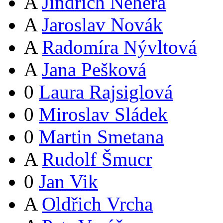
A
Jindřich Nehera
A
Jaroslav Novák
A
Radomíra Nývltová
A
Jana Pešková
0
Laura Rajsiglová
0
Miroslav Sládek
0
Martin Smetana
A
Rudolf Šmucr
0
Jan Vik
A
Oldřich Vrcha