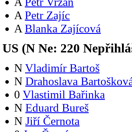
A
Petr Vrzáň
A
Petr Zajíc
A
Blanka Zajícová
US (
N
Ne:
22
0
Nepřihlá
N
Vladimír Bartoš
N
Drahoslava Bartoškov
0
Vlastimil Bařinka
N
Eduard Bureš
N
Jiří Černota