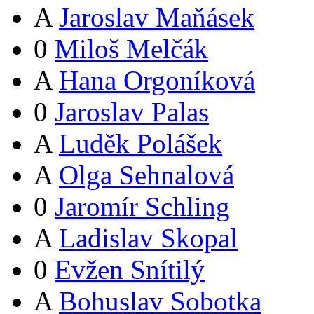
A
Jaroslav Maňásek
0
Miloš Melčák
A
Hana Orgoníková
0
Jaroslav Palas
A
Luděk Polášek
A
Olga Sehnalová
0
Jaromír Schling
A
Ladislav Skopal
0
Evžen Snítilý
A
Bohuslav Sobotka