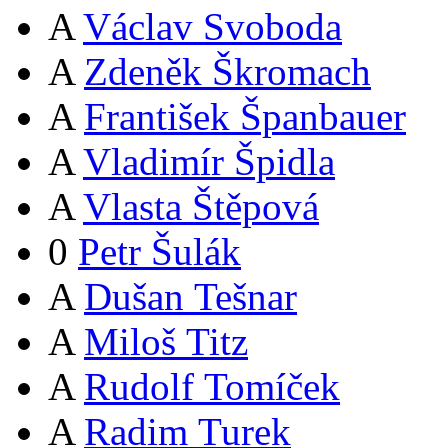
A
Václav Svoboda
A
Zdeněk Škromach
A
František Španbauer
A
Vladimír Špidla
A
Vlasta Štěpová
0
Petr Šulák
A
Dušan Tešnar
A
Miloš Titz
A
Rudolf Tomíček
A
Radim Turek