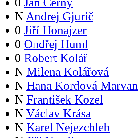
0
Jan Černý
N
Andrej Gjurič
0
Jiří Honajzer
0
Ondřej Huml
0
Robert Kolář
N
Milena Kolářová
N
Hana Kordová Marvan
N
František Kozel
N
Václav Krása
N
Karel Nejezchleb