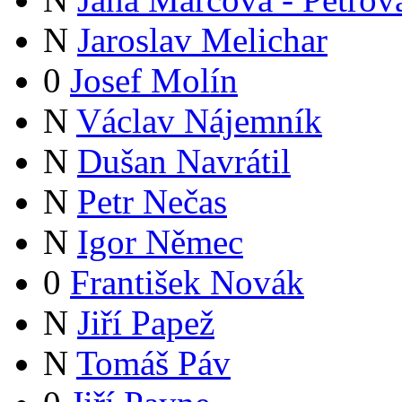
N
Jaroslav Melichar
0
Josef Molín
N
Václav Nájemník
N
Dušan Navrátil
N
Petr Nečas
N
Igor Němec
0
František Novák
N
Jiří Papež
N
Tomáš Páv