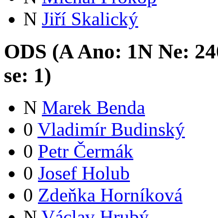
N
Jiří Skalický
ODS (
A
Ano:
1
N
Ne:
24
se:
1
)
N
Marek Benda
0
Vladimír Budinský
0
Petr Čermák
0
Josef Holub
0
Zdeňka Horníková
N
Václav Hrubý