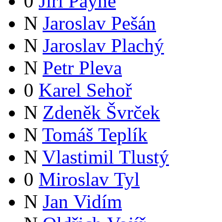
0
Jiří Payne
N
Jaroslav Pešán
N
Jaroslav Plachý
N
Petr Pleva
0
Karel Sehoř
N
Zdeněk Švrček
N
Tomáš Teplík
N
Vlastimil Tlustý
0
Miroslav Tyl
N
Jan Vidím