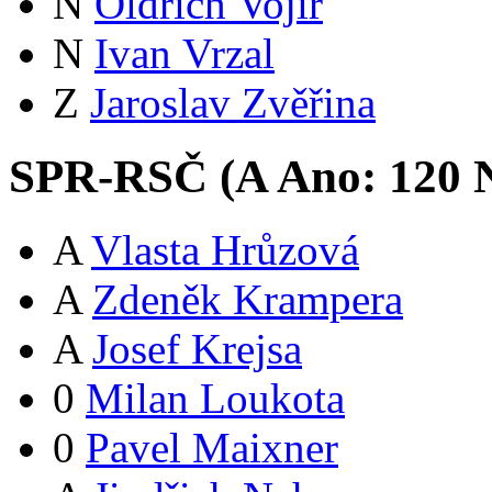
N
Oldřich Vojíř
N
Ivan Vrzal
Z
Jaroslav Zvěřina
SPR-RSČ (
A
Ano:
12
0
N
A
Vlasta Hrůzová
A
Zdeněk Krampera
A
Josef Krejsa
0
Milan Loukota
0
Pavel Maixner