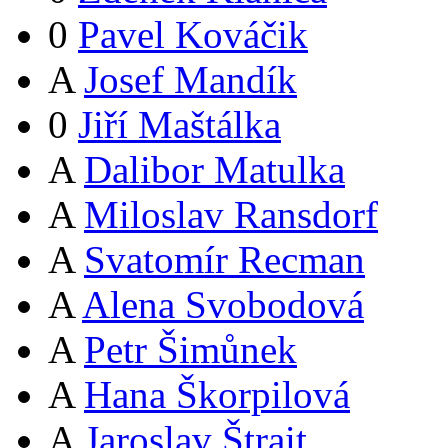
0
Pavel Kováčik
A
Josef Mandík
0
Jiří Maštálka
A
Dalibor Matulka
A
Miloslav Ransdorf
A
Svatomír Recman
A
Alena Svobodová
A
Petr Šimůnek
A
Hana Škorpilová
A
Jaroslav Štrait