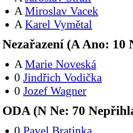
A
Miroslav Vacek
A
Karel Vymětal
Nezařazení (
A
Ano:
1
0
N
A
Marie Noveská
0
Jindřich Vodička
0
Jozef Wagner
ODA (
N
Ne:
7
0
Nepřihl
0
Pavel Bratinka