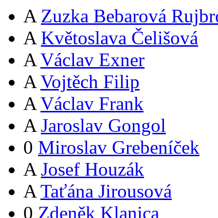
A
Zuzka Bebarová Rujbr
A
Květoslava Čelišová
A
Václav Exner
A
Vojtěch Filip
A
Václav Frank
A
Jaroslav Gongol
0
Miroslav Grebeníček
A
Josef Houzák
A
Taťána Jirousová
0
Zdeněk Klanica