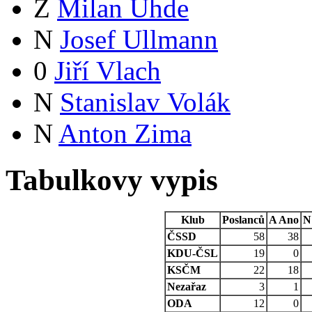
Z
Milan Uhde
N
Josef Ullmann
0
Jiří Vlach
N
Stanislav Volák
N
Anton Zima
Tabulkovy vypis
Klub
Poslanců
A
Ano
N
ČSSD
58
38
KDU-ČSL
19
0
KSČM
22
18
Nezařaz
3
1
ODA
12
0