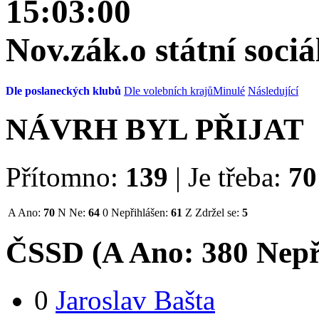
15:03:00
Nov.zák.o státní soci
Dle poslaneckých klubů
Dle volebních krajů
Minulé
Následující
NÁVRH BYL PŘIJAT
Přítomno:
139
|
Je třeba:
70
A
Ano:
70
N
Ne:
64
0
Nepřihlášen:
61
Z
Zdržel se:
5
ČSSD (
A
Ano:
38
0
Nepř
0
Jaroslav Bašta