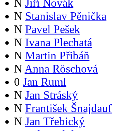
N
Jiří Novák
N
Stanislav Pěnička
N
Pavel Pešek
N
Ivana Plechatá
N
Martin Přibáň
N
Anna Röschová
0
Jan Ruml
N
Jan Stráský
N
František Šnajdauf
N
Jan Třebický