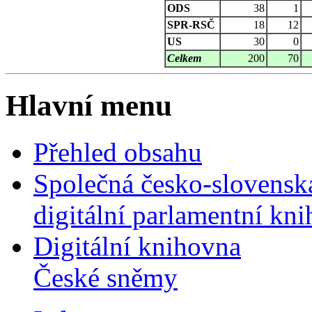
ODS
38
1
SPR-RSČ
18
12
US
30
0
Celkem
200
70
Hlavní menu
Přehled obsahu
Společná česko-slovensk
digitální parlamentní kn
Digitální knihovna
České sněmy