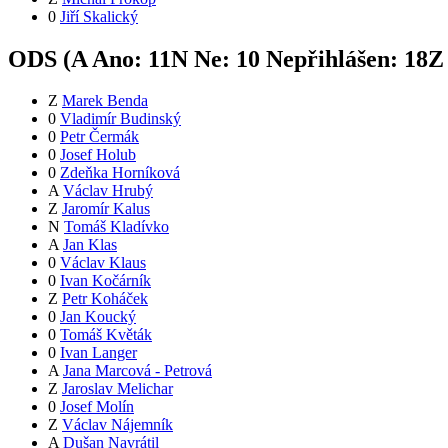
0
Jiří Skalický
ODS (
A
Ano:
11
N
Ne:
1
0
Nepřihlášen:
18
Z
Z
Marek Benda
0
Vladimír Budinský
0
Petr Čermák
0
Josef Holub
0
Zdeňka Horníková
A
Václav Hrubý
Z
Jaromír Kalus
N
Tomáš Kladívko
A
Jan Klas
0
Václav Klaus
0
Ivan Kočárník
Z
Petr Koháček
0
Jan Koucký
0
Tomáš Květák
0
Ivan Langer
A
Jana Marcová - Petrová
Z
Jaroslav Melichar
0
Josef Molín
Z
Václav Nájemník
A
Dušan Navrátil