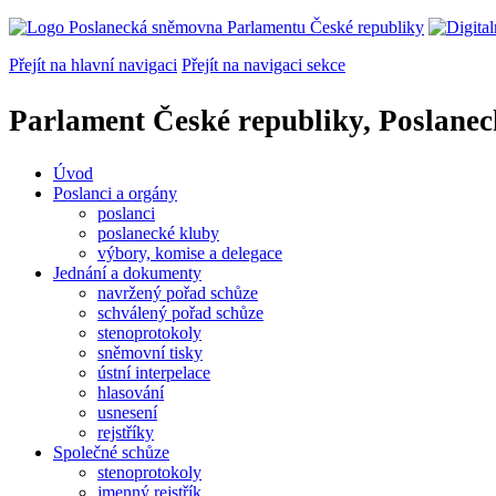
Přejít na hlavní navigaci
Přejít na navigaci sekce
Parlament České republiky, Poslane
Úvod
Poslanci a orgány
poslanci
poslanecké kluby
výbory, komise a delegace
Jednání a dokumenty
navržený pořad schůze
schválený pořad schůze
stenoprotokoly
sněmovní tisky
ústní interpelace
hlasování
usnesení
rejstříky
Společné schůze
stenoprotokoly
jmenný rejstřík