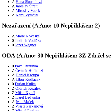
A
Hana Škorpilová
A
Jaroslav Štrait
A
Miroslav Vacek
A
Karel Vymětal
Nezařazení (
A
Ano:
1
0
Nepřihlášen:
2
)
A
Marie Noveská
0
Jindřich Vodička
0
Jozef Wagner
ODA (
A
Ano:
3
0
Nepřihlášen:
3
Z
Zdržel s
0
Pavel Bratinka
Z
Čestmír Hofhanzl
A
Daniel Kroupa
A
Libor Kudláček
0
Dušan Kulka
Z
Oldřich Kužílek
Z
Milan Kynčl
Z
Karel Ledvinka
A
Ivan Mašek
Z
Vlasta Parkanová
Z
Michal Prokop