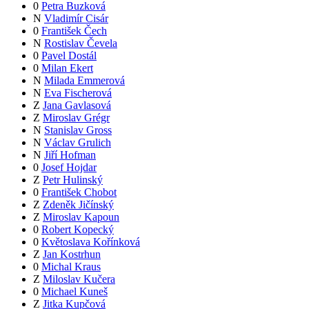
0
Petra Buzková
N
Vladimír Cisár
0
František Čech
N
Rostislav Čevela
0
Pavel Dostál
0
Milan Ekert
N
Milada Emmerová
N
Eva Fischerová
Z
Jana Gavlasová
Z
Miroslav Grégr
N
Stanislav Gross
N
Václav Grulich
N
Jiří Hofman
0
Josef Hojdar
Z
Petr Hulinský
0
František Chobot
Z
Zdeněk Jičínský
Z
Miroslav Kapoun
0
Robert Kopecký
0
Květoslava Kořínková
Z
Jan Kostrhun
0
Michal Kraus
Z
Miloslav Kučera
0
Michael Kuneš
Z
Jitka Kupčová