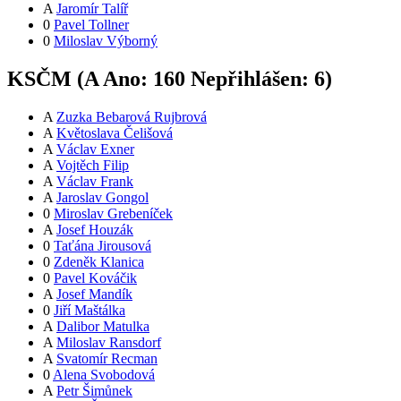
A
Jaromír Talíř
0
Pavel Tollner
0
Miloslav Výborný
KSČM (
A
Ano:
16
0
Nepřihlášen:
6
)
A
Zuzka Bebarová Rujbrová
A
Květoslava Čelišová
A
Václav Exner
A
Vojtěch Filip
A
Václav Frank
A
Jaroslav Gongol
0
Miroslav Grebeníček
A
Josef Houzák
0
Taťána Jirousová
0
Zdeněk Klanica
0
Pavel Kováčik
A
Josef Mandík
0
Jiří Maštálka
A
Dalibor Matulka
A
Miloslav Ransdorf
A
Svatomír Recman
0
Alena Svobodová
A
Petr Šimůnek