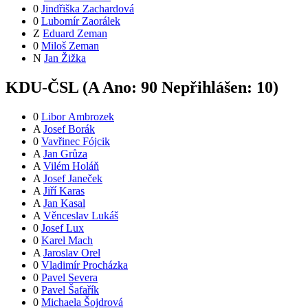
0
Jindřiška Zachardová
0
Lubomír Zaorálek
Z
Eduard Zeman
0
Miloš Zeman
N
Jan Žižka
KDU-ČSL (
A
Ano:
9
0
Nepřihlášen:
10
)
0
Libor Ambrozek
A
Josef Borák
0
Vavřinec Fójcik
A
Jan Grůza
A
Vilém Holáň
A
Josef Janeček
A
Jiří Karas
A
Jan Kasal
A
Věnceslav Lukáš
0
Josef Lux
0
Karel Mach
A
Jaroslav Orel
0
Vladimír Procházka
0
Pavel Severa
0
Pavel Šafařík
0
Michaela Šojdrová