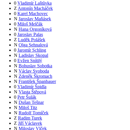
0
Vladimír Laštůvka
Z
Antonín Macháček
0
Karel Machovec
N
Jaroslav Maňásek
0
Miloš Melčák
N
Hana Orgoníková
0
Jaroslav Palas
Z
Luděk Polášek
N
Olga Sehnalová
0
Jaromír Schling
N
Ladislav Skopal
0
Evžen Snítilý
N
Bohuslav Sobotka
N
Václav Svoboda
N
Zdeněk Škromach
N
František Španbauer
0
Vladimír Špidla
N
Vlasta Štěpová
0
Petr Šulák
N
Dušan Tešnar
N
Miloš Titz
N
Rudolf Tomíček
Z
Radim Turek
Z
Jiří Václavek
N
Miloslav Vlček