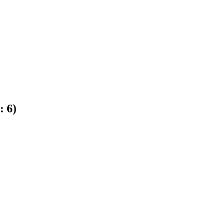
e:
6
)