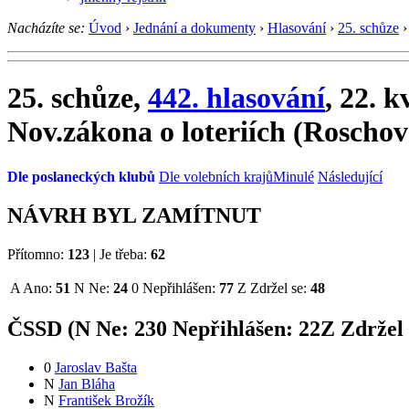
Nacházíte se:
Úvod
›
Jednání a dokumenty
›
Hlasování
›
25. schůze
›
25. schůze,
442. hlasování
, 22. 
Nov.zákona o loteriích (Roschov
Dle poslaneckých klubů
Dle volebních krajů
Minulé
Následující
NÁVRH BYL ZAMÍTNUT
Přítomno:
123
|
Je třeba:
62
A
Ano:
51
N
Ne:
24
0
Nepřihlášen:
77
Z
Zdržel se:
48
ČSSD (
N
Ne:
23
0
Nepřihlášen:
22
Z
Zdržel 
0
Jaroslav Bašta
N
Jan Bláha
N
František Brožík