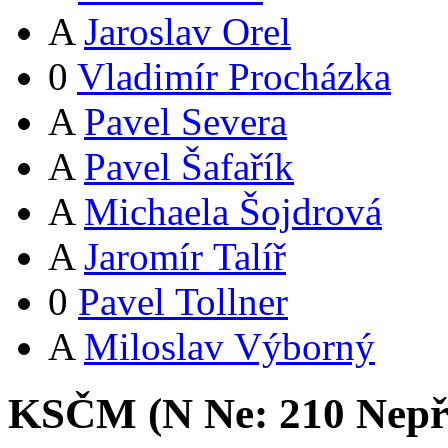
A
Jaroslav Orel
0
Vladimír Procházka
A
Pavel Severa
A
Pavel Šafařík
A
Michaela Šojdrová
A
Jaromír Talíř
0
Pavel Tollner
A
Miloslav Výborný
KSČM (
N
Ne:
21
0
Nepř