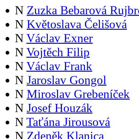
N
Zuzka Bebarová Rujbr
N
Květoslava Čelišová
N
Václav Exner
N
Vojtěch Filip
N
Václav Frank
N
Jaroslav Gongol
N
Miroslav Grebeníček
N
Josef Houzák
N
Taťána Jirousová
N
Zdeněk Klanica