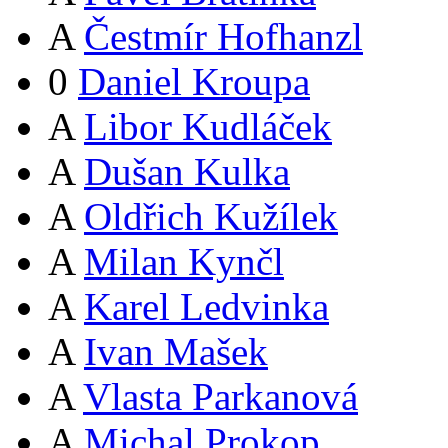
A
Čestmír Hofhanzl
0
Daniel Kroupa
A
Libor Kudláček
A
Dušan Kulka
A
Oldřich Kužílek
A
Milan Kynčl
A
Karel Ledvinka
A
Ivan Mašek
A
Vlasta Parkanová
A
Michal Prokop