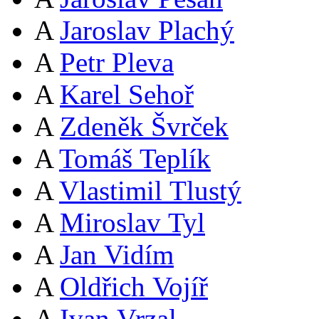
A
Jaroslav Plachý
A
Petr Pleva
A
Karel Sehoř
A
Zdeněk Švrček
A
Tomáš Teplík
A
Vlastimil Tlustý
A
Miroslav Tyl
A
Jan Vidím
A
Oldřich Vojíř
A
Ivan Vrzal