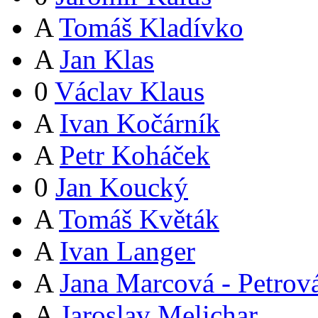
A
Tomáš Kladívko
A
Jan Klas
0
Václav Klaus
A
Ivan Kočárník
A
Petr Koháček
0
Jan Koucký
A
Tomáš Květák
A
Ivan Langer
A
Jana Marcová - Petrov
A
Jaroslav Melichar