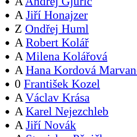
A
Andrej Gjurič
A
Jiří Honajzer
Z
Ondřej Huml
A
Robert Kolář
A
Milena Kolářová
A
Hana Kordová Marvan
0
František Kozel
A
Václav Krása
A
Karel Nejezchleb
A
Jiří Novák