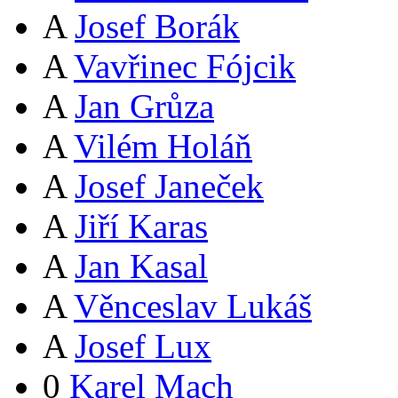
A
Josef Borák
A
Vavřinec Fójcik
A
Jan Grůza
A
Vilém Holáň
A
Josef Janeček
A
Jiří Karas
A
Jan Kasal
A
Věnceslav Lukáš
A
Josef Lux
0
Karel Mach