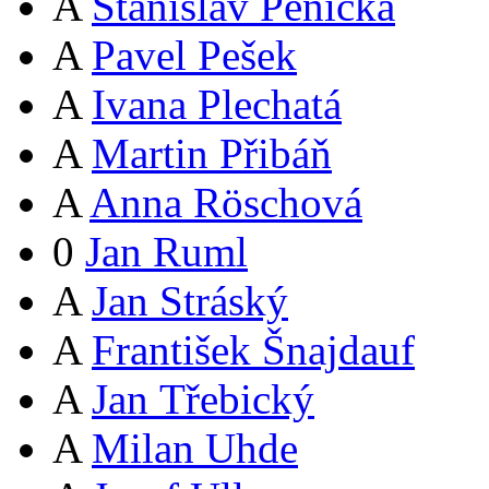
A
Stanislav Pěnička
A
Pavel Pešek
A
Ivana Plechatá
A
Martin Přibáň
A
Anna Röschová
0
Jan Ruml
A
Jan Stráský
A
František Šnajdauf
A
Jan Třebický
A
Milan Uhde