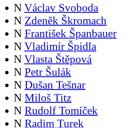
N
Václav Svoboda
N
Zdeněk Škromach
N
František Španbauer
N
Vladimír Špidla
N
Vlasta Štěpová
N
Petr Šulák
N
Dušan Tešnar
N
Miloš Titz
N
Rudolf Tomíček
N
Radim Turek