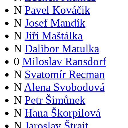
N
Pavel Kováčik
N
Josef Mandík
N
Jiří Maštálka
N
Dalibor Matulka
0
Miloslav Ransdorf
N
Svatomír Recman
N
Alena Svobodová
N
Petr Šimůnek
N
Hana Škorpilová
N
Jaroslav Štrait