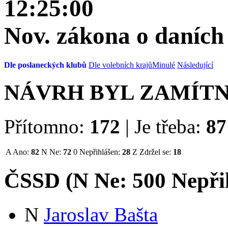
12:25:00
Nov. zákona o daních
Dle poslaneckých klubů
Dle volebních krajů
Minulé
Následující
NÁVRH BYL ZAMÍT
Přítomno:
172
|
Je třeba:
87
A
Ano:
82
N
Ne:
72
0
Nepřihlášen:
28
Z
Zdržel se:
18
ČSSD (
N
Ne:
50
0
Nepři
N
Jaroslav Bašta