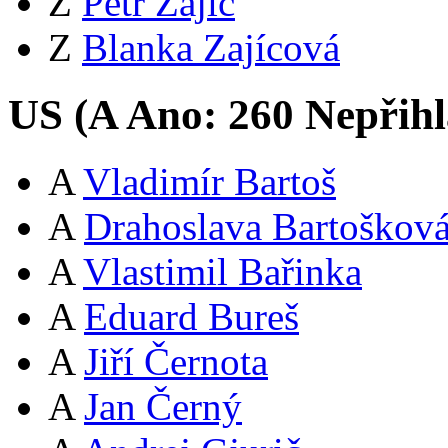
Z
Petr Zajíc
Z
Blanka Zajícová
US (
A
Ano:
26
0
Nepřihl
A
Vladimír Bartoš
A
Drahoslava Bartoškov
A
Vlastimil Bařinka
A
Eduard Bureš
A
Jiří Černota
A
Jan Černý