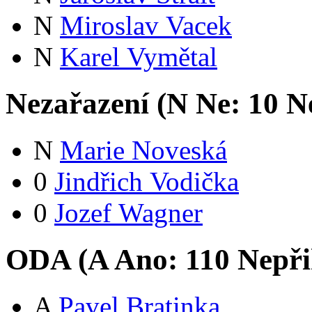
N
Miroslav Vacek
N
Karel Vymětal
Nezařazení (
N
Ne:
1
0
Ne
N
Marie Noveská
0
Jindřich Vodička
0
Jozef Wagner
ODA (
A
Ano:
11
0
Nepři
A
Pavel Bratinka