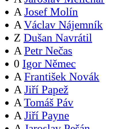
A
Josef Molín
A
Václav Nájemník
Z
Dušan Navrátil
A
Petr Nečas
0
Igor Němec
A
František Novák
A
Jiří Papež
A
Tomáš Páv
A
Jiří Payne
A
Jaroslav Pešán