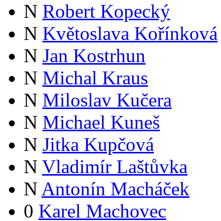
N
Robert Kopecký
N
Květoslava Kořínková
N
Jan Kostrhun
N
Michal Kraus
N
Miloslav Kučera
N
Michael Kuneš
N
Jitka Kupčová
N
Vladimír Laštůvka
N
Antonín Macháček
0
Karel Machovec