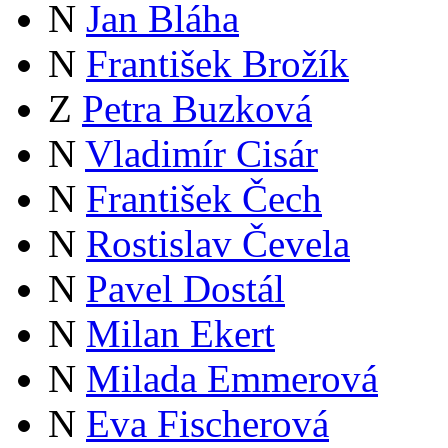
N
Jan Bláha
N
František Brožík
Z
Petra Buzková
N
Vladimír Cisár
N
František Čech
N
Rostislav Čevela
N
Pavel Dostál
N
Milan Ekert
N
Milada Emmerová
N
Eva Fischerová