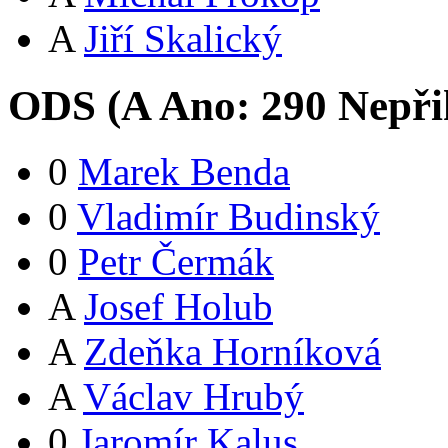
A
Jiří Skalický
ODS (
A
Ano:
29
0
Nepři
0
Marek Benda
0
Vladimír Budinský
0
Petr Čermák
A
Josef Holub
A
Zdeňka Horníková
A
Václav Hrubý
0
Jaromír Kalus