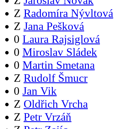
Z
Jaroslav Novák
Z
Radomíra Nývltová
Z
Jana Pešková
0
Laura Rajsiglová
0
Miroslav Sládek
0
Martin Smetana
Z
Rudolf Šmucr
0
Jan Vik
Z
Oldřich Vrcha
Z
Petr Vrzáň