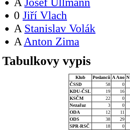
A
Josef Ullmann
0
Jiří Vlach
A
Stanislav Volák
A
Anton Zima
Tabulkovy vypis
Klub
Poslanců
A
Ano
N
ČSSD
58
0
KDU-ČSL
19
16
KSČM
22
0
Nezařaz
3
0
ODA
12
11
ODS
38
29
SPR-RSČ
18
0