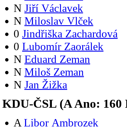
N
Jiří Václavek
N
Miloslav Vlček
0
Jindřiška Zachardová
0
Lubomír Zaorálek
N
Eduard Zeman
N
Miloš Zeman
N
Jan Žižka
KDU-ČSL (
A
Ano:
16
0
A
Libor Ambrozek