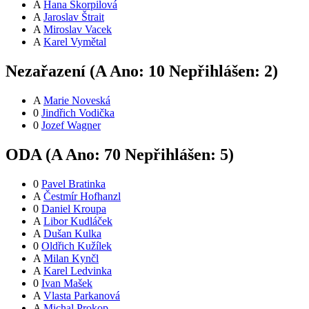
A
Hana Škorpilová
A
Jaroslav Štrait
A
Miroslav Vacek
A
Karel Vymětal
Nezařazení (
A
Ano:
1
0
Nepřihlášen:
2
)
A
Marie Noveská
0
Jindřich Vodička
0
Jozef Wagner
ODA (
A
Ano:
7
0
Nepřihlášen:
5
)
0
Pavel Bratinka
A
Čestmír Hofhanzl
0
Daniel Kroupa
A
Libor Kudláček
A
Dušan Kulka
0
Oldřich Kužílek
A
Milan Kynčl
A
Karel Ledvinka
0
Ivan Mašek
A
Vlasta Parkanová
A
Michal Prokop