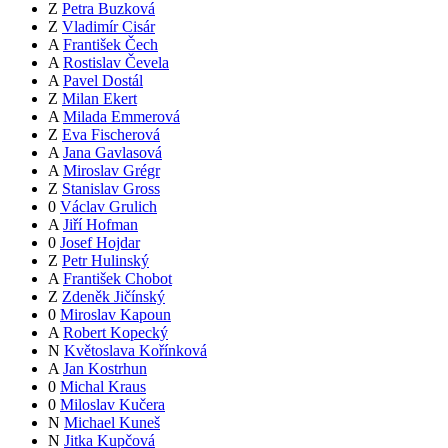
Z
Petra Buzková
Z
Vladimír Cisár
A
František Čech
A
Rostislav Čevela
A
Pavel Dostál
Z
Milan Ekert
A
Milada Emmerová
Z
Eva Fischerová
A
Jana Gavlasová
A
Miroslav Grégr
Z
Stanislav Gross
0
Václav Grulich
A
Jiří Hofman
0
Josef Hojdar
Z
Petr Hulinský
A
František Chobot
Z
Zdeněk Jičínský
0
Miroslav Kapoun
A
Robert Kopecký
N
Květoslava Kořínková
A
Jan Kostrhun
0
Michal Kraus
0
Miloslav Kučera
N
Michael Kuneš
N
Jitka Kupčová