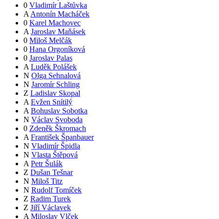
0
Vladimír Laštůvka
A
Antonín Macháček
0
Karel Machovec
A
Jaroslav Maňásek
0
Miloš Melčák
0
Hana Orgoníková
0
Jaroslav Palas
A
Luděk Polášek
N
Olga Sehnalová
N
Jaromír Schling
Z
Ladislav Skopal
A
Evžen Snítilý
A
Bohuslav Sobotka
N
Václav Svoboda
0
Zdeněk Škromach
A
František Španbauer
N
Vladimír Špidla
N
Vlasta Štěpová
A
Petr Šulák
Z
Dušan Tešnar
N
Miloš Titz
N
Rudolf Tomíček
Z
Radim Turek
Z
Jiří Václavek
A
Miloslav Vlček