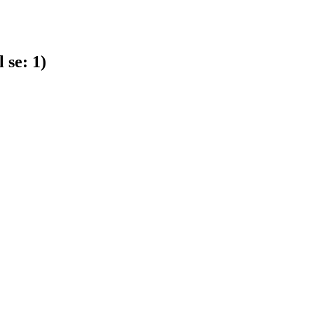
 se:
1
)