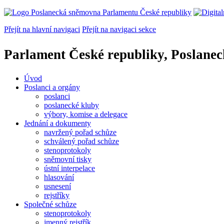
Přejít na hlavní navigaci
Přejít na navigaci sekce
Parlament České republiky, Poslane
Úvod
Poslanci a orgány
poslanci
poslanecké kluby
výbory, komise a delegace
Jednání a dokumenty
navržený pořad schůze
schválený pořad schůze
stenoprotokoly
sněmovní tisky
ústní interpelace
hlasování
usnesení
rejstříky
Společné schůze
stenoprotokoly
jmenný rejstřík