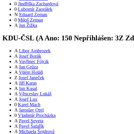
0
Jindřiška Zachardová
0
Lubomír Zaorálek
N
Eduard Zeman
0
Miloš Zeman
A
Jan Žižka
KDU-ČSL (
A
Ano:
15
0
Nepřihlášen:
3
Z
Zdr
A
Libor Ambrozek
A
Josef Borák
A
Vavřinec Fójcik
A
Jan Grůza
A
Vilém Holáň
Z
Josef Janeček
A
Jiří Karas
A
Jan Kasal
A
Věnceslav Lukáš
A
Josef Lux
0
Karel Mach
A
Jaroslav Orel
0
Vladimír Procházka
A
Pavel Severa
A
Pavel Šafařík
A
Michaela Šojdrová