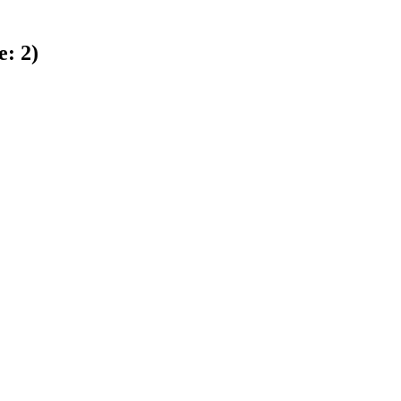
e:
2
)