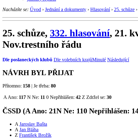
Nacházíte se:
Úvod
›
Jednání a dokumenty
›
Hlasování
›
25. schůze
›
25. schůze,
332. hlasování
, 21. 
Nov.trestního řádu
Dle poslaneckých klubů
Dle volebních krajů
Minulé
Následující
NÁVRH BYL PŘIJAT
Přítomno:
158
|
Je třeba:
80
A
Ano:
117
N
Ne:
11
0
Nepřihlášen:
42
Z
Zdržel se:
30
ČSSD (
A
Ano:
21
N
Ne:
11
0
Nepřihlášen:
1
A
Jaroslav Bašta
A
Jan Bláha
Z
František Brožík