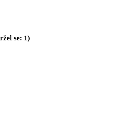
žel se:
1
)