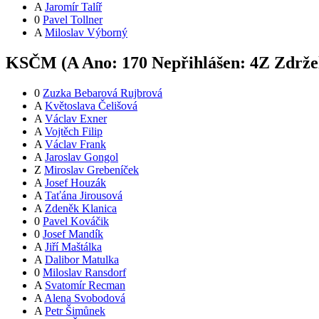
A
Jaromír Talíř
0
Pavel Tollner
A
Miloslav Výborný
KSČM (
A
Ano:
17
0
Nepřihlášen:
4
Z
Zdržel
0
Zuzka Bebarová Rujbrová
A
Květoslava Čelišová
A
Václav Exner
A
Vojtěch Filip
A
Václav Frank
A
Jaroslav Gongol
Z
Miroslav Grebeníček
A
Josef Houzák
A
Taťána Jirousová
A
Zdeněk Klanica
0
Pavel Kováčik
0
Josef Mandík
A
Jiří Maštálka
A
Dalibor Matulka
0
Miloslav Ransdorf
A
Svatomír Recman
A
Alena Svobodová
A
Petr Šimůnek