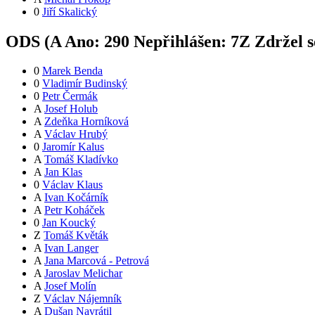
0
Jiří Skalický
ODS (
A
Ano:
29
0
Nepřihlášen:
7
Z
Zdržel s
0
Marek Benda
0
Vladimír Budinský
0
Petr Čermák
A
Josef Holub
A
Zdeňka Horníková
A
Václav Hrubý
0
Jaromír Kalus
A
Tomáš Kladívko
A
Jan Klas
0
Václav Klaus
A
Ivan Kočárník
A
Petr Koháček
0
Jan Koucký
Z
Tomáš Květák
A
Ivan Langer
A
Jana Marcová - Petrová
A
Jaroslav Melichar
A
Josef Molín
Z
Václav Nájemník
A
Dušan Navrátil