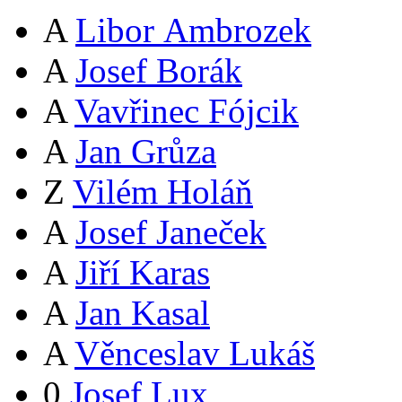
A
Libor Ambrozek
A
Josef Borák
A
Vavřinec Fójcik
A
Jan Grůza
Z
Vilém Holáň
A
Josef Janeček
A
Jiří Karas
A
Jan Kasal
A
Věnceslav Lukáš
0
Josef Lux