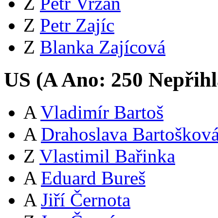
Z
Petr Vrzáň
Z
Petr Zajíc
Z
Blanka Zajícová
US (
A
Ano:
25
0
Nepřihl
A
Vladimír Bartoš
A
Drahoslava Bartoškov
Z
Vlastimil Bařinka
A
Eduard Bureš
A
Jiří Černota