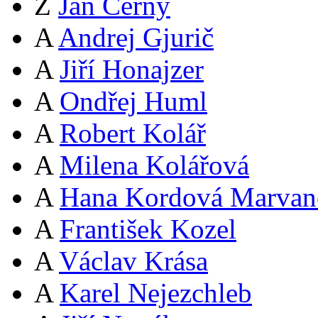
Z
Jan Černý
A
Andrej Gjurič
A
Jiří Honajzer
A
Ondřej Huml
A
Robert Kolář
A
Milena Kolářová
A
Hana Kordová Marvan
A
František Kozel
A
Václav Krása
A
Karel Nejezchleb