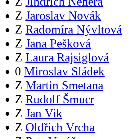
Z
Jindřich Nehera
Z
Jaroslav Novák
Z
Radomíra Nývltová
Z
Jana Pešková
Z
Laura Rajsiglová
0
Miroslav Sládek
Z
Martin Smetana
Z
Rudolf Šmucr
Z
Jan Vik
Z
Oldřich Vrcha