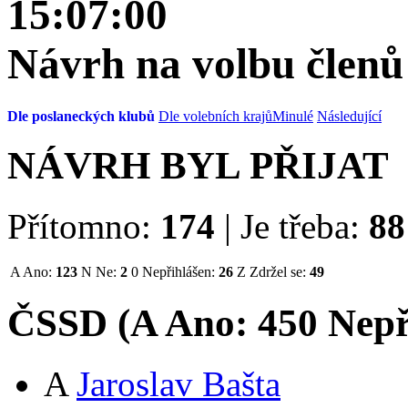
15:07:00
Návrh na volbu člen
Dle poslaneckých klubů
Dle volebních krajů
Minulé
Následující
NÁVRH BYL PŘIJAT
Přítomno:
174
|
Je třeba:
88
A
Ano:
123
N
Ne:
2
0
Nepřihlášen:
26
Z
Zdržel se:
49
ČSSD (
A
Ano:
45
0
Nepř
A
Jaroslav Bašta