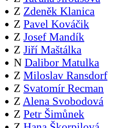
Z
Zdeněk Klanica
Z
Pavel Kováčik
Z
Josef Mandík
Z
Jiří Maštálka
N
Dalibor Matulka
Z
Miloslav Ransdorf
Z
Svatomír Recman
Z
Alena Svobodová
Z
Petr Šimůnek
Z
Hana Škorpilová