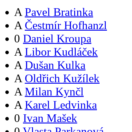
A
Pavel Bratinka
A
Čestmír Hofhanzl
0
Daniel Kroupa
A
Libor Kudláček
A
Dušan Kulka
A
Oldřich Kužílek
A
Milan Kynčl
A
Karel Ledvinka
0
Ivan Mašek
0
Vlasta Parkanová