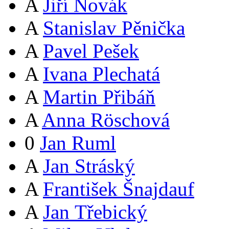
A
Jiří Novák
A
Stanislav Pěnička
A
Pavel Pešek
A
Ivana Plechatá
A
Martin Přibáň
A
Anna Röschová
0
Jan Ruml
A
Jan Stráský
A
František Šnajdauf
A
Jan Třebický