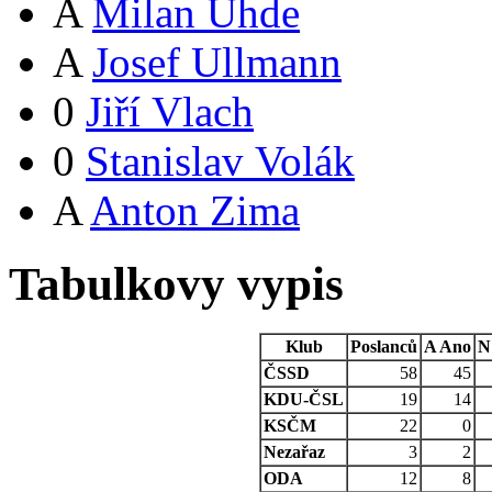
A
Milan Uhde
A
Josef Ullmann
0
Jiří Vlach
0
Stanislav Volák
A
Anton Zima
Tabulkovy vypis
Klub
Poslanců
A
Ano
N
ČSSD
58
45
KDU-ČSL
19
14
KSČM
22
0
Nezařaz
3
2
ODA
12
8