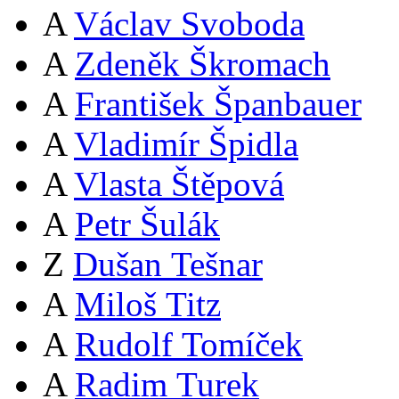
A
Václav Svoboda
A
Zdeněk Škromach
A
František Španbauer
A
Vladimír Špidla
A
Vlasta Štěpová
A
Petr Šulák
Z
Dušan Tešnar
A
Miloš Titz
A
Rudolf Tomíček
A
Radim Turek