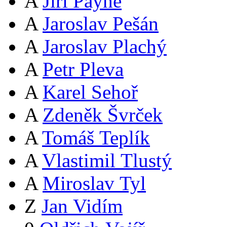
A
Jiří Payne
A
Jaroslav Pešán
A
Jaroslav Plachý
A
Petr Pleva
A
Karel Sehoř
A
Zdeněk Švrček
A
Tomáš Teplík
A
Vlastimil Tlustý
A
Miroslav Tyl
Z
Jan Vidím