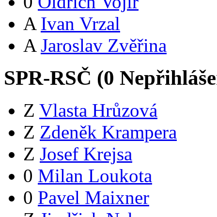
0
Oldřich Vojíř
A
Ivan Vrzal
A
Jaroslav Zvěřina
SPR-RSČ (
0
Nepřihláš
Z
Vlasta Hrůzová
Z
Zdeněk Krampera
Z
Josef Krejsa
0
Milan Loukota
0
Pavel Maixner