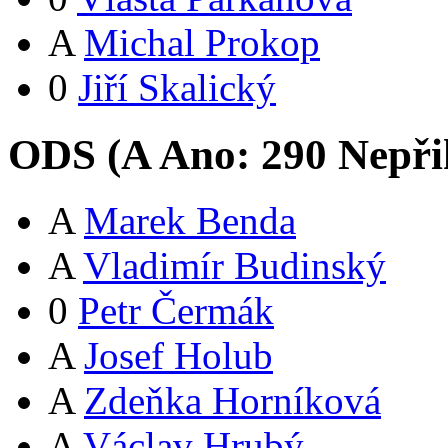
A
Michal Prokop
0
Jiří Skalický
ODS (
A
Ano:
29
0
Nepři
A
Marek Benda
A
Vladimír Budinský
0
Petr Čermák
A
Josef Holub
A
Zdeňka Horníková
A
Václav Hrubý