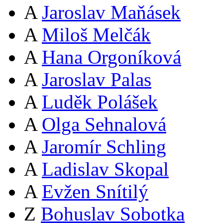
A
Jaroslav Maňásek
A
Miloš Melčák
A
Hana Orgoníková
A
Jaroslav Palas
A
Luděk Polášek
A
Olga Sehnalová
A
Jaromír Schling
A
Ladislav Skopal
A
Evžen Snítilý
Z
Bohuslav Sobotka