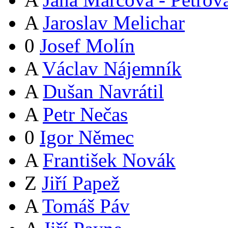
A
Jaroslav Melichar
0
Josef Molín
A
Václav Nájemník
A
Dušan Navrátil
A
Petr Nečas
0
Igor Němec
A
František Novák
Z
Jiří Papež
A
Tomáš Páv