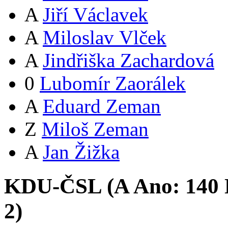
A
Jiří Václavek
A
Miloslav Vlček
A
Jindřiška Zachardová
0
Lubomír Zaorálek
A
Eduard Zeman
Z
Miloš Zeman
A
Jan Žižka
KDU-ČSL (
A
Ano:
14
0
2
)