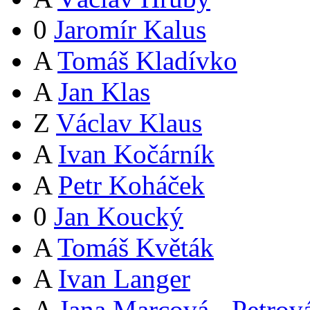
0
Jaromír Kalus
A
Tomáš Kladívko
A
Jan Klas
Z
Václav Klaus
A
Ivan Kočárník
A
Petr Koháček
0
Jan Koucký
A
Tomáš Květák
A
Ivan Langer
A
Jana Marcová - Petrov