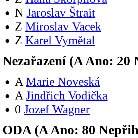
N
Jaroslav Štrait
Z
Miroslav Vacek
Z
Karel Vymětal
Nezařazení (
A
Ano:
2
0
N
A
Marie Noveská
A
Jindřich Vodička
0
Jozef Wagner
ODA (
A
Ano:
8
0
Nepřih