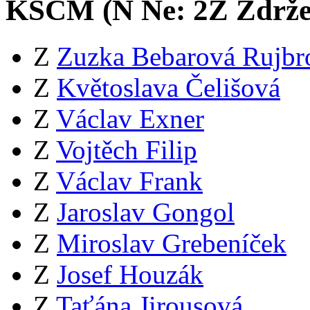
KSČM (
N
Ne:
2
Z
Zdrže
Z
Zuzka Bebarová Rujbr
Z
Květoslava Čelišová
Z
Václav Exner
Z
Vojtěch Filip
Z
Václav Frank
Z
Jaroslav Gongol
Z
Miroslav Grebeníček
Z
Josef Houzák
Z
Taťána Jirousová