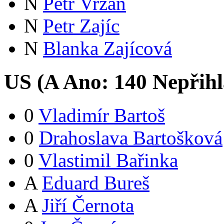
N
Petr Vrzáň
N
Petr Zajíc
N
Blanka Zajícová
US (
A
Ano:
14
0
Nepřihl
0
Vladimír Bartoš
0
Drahoslava Bartošková
0
Vlastimil Bařinka
A
Eduard Bureš
A
Jiří Černota