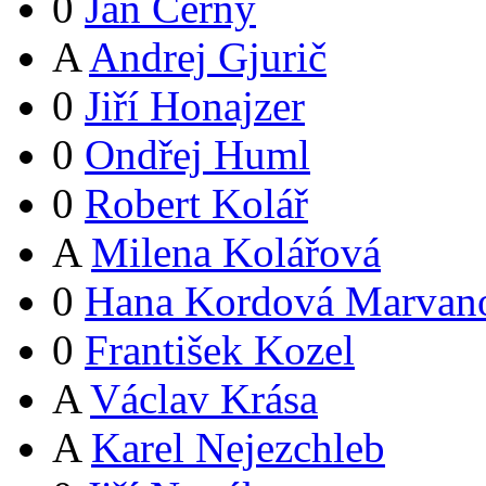
0
Jan Černý
A
Andrej Gjurič
0
Jiří Honajzer
0
Ondřej Huml
0
Robert Kolář
A
Milena Kolářová
0
Hana Kordová Marvan
0
František Kozel
A
Václav Krása
A
Karel Nejezchleb