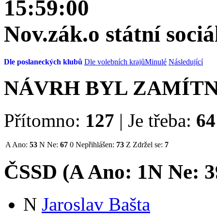
15:59:00
Nov.zák.o státní soci
Dle poslaneckých klubů
Dle volebních krajů
Minulé
Následující
NÁVRH BYL ZAMÍT
Přítomno:
127
|
Je třeba:
64
A
Ano:
53
N
Ne:
67
0
Nepřihlášen:
73
Z
Zdržel se:
7
ČSSD (
A
Ano:
1
N
Ne:
3
N
Jaroslav Bašta