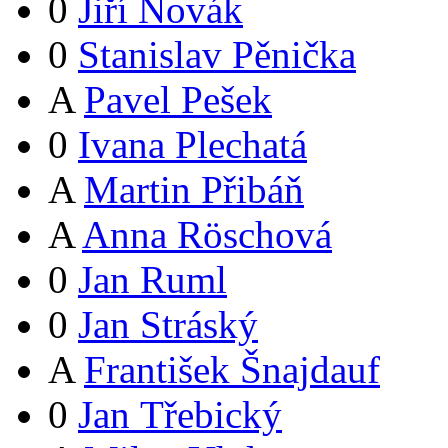
0
Jiří Novák
0
Stanislav Pěnička
A
Pavel Pešek
0
Ivana Plechatá
A
Martin Přibáň
A
Anna Röschová
0
Jan Ruml
0
Jan Stráský
A
František Šnajdauf
0
Jan Třebický