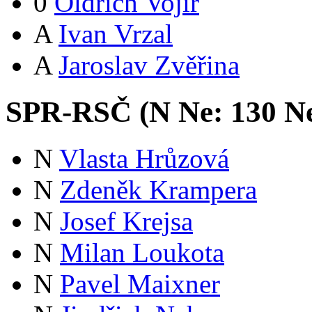
0
Oldřich Vojíř
A
Ivan Vrzal
A
Jaroslav Zvěřina
SPR-RSČ (
N
Ne:
13
0
Ne
N
Vlasta Hrůzová
N
Zdeněk Krampera
N
Josef Krejsa
N
Milan Loukota
N
Pavel Maixner