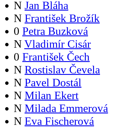
N
Jan Bláha
N
František Brožík
0
Petra Buzková
N
Vladimír Cisár
0
František Čech
N
Rostislav Čevela
N
Pavel Dostál
N
Milan Ekert
N
Milada Emmerová
N
Eva Fischerová