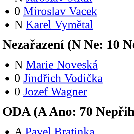
0
Miroslav Vacek
N
Karel Vymětal
Nezařazení (
N
Ne:
1
0
Ne
N
Marie Noveská
0
Jindřich Vodička
0
Jozef Wagner
ODA (
A
Ano:
7
0
Nepřih
A
Pavel Bratinka