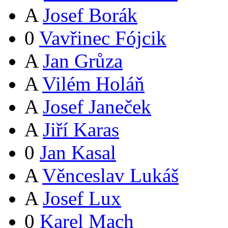
A
Josef Borák
0
Vavřinec Fójcik
A
Jan Grůza
A
Vilém Holáň
A
Josef Janeček
A
Jiří Karas
0
Jan Kasal
A
Věnceslav Lukáš
A
Josef Lux
0
Karel Mach