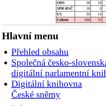
ODS
38
18
SPR-RSČ
18
0
US
30
14
Celkem
200
53
Hlavní menu
Přehled obsahu
Společná česko-slovensk
digitální parlamentní kn
Digitální knihovna
České sněmy