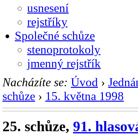
usnesení
rejstříky
Společné schůze
stenoprotokoly
jmenný rejstřík
Nacházíte se:
Úvod
›
Jedná
schůze
›
15. května 1998
25. schůze,
91. hlasov