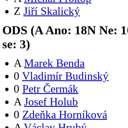
Z
Jiří Skalický
ODS (
A
Ano:
18
N
Ne:
1
se:
3
)
A
Marek Benda
0
Vladimír Budinský
0
Petr Čermák
A
Josef Holub
0
Zdeňka Horníková
A
Václav Hrubý