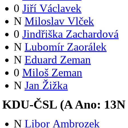
0
Jiří Václavek
N
Miloslav Vlček
0
Jindřiška Zachardová
N
Lubomír Zaorálek
N
Eduard Zeman
0
Miloš Zeman
N
Jan Žižka
KDU-ČSL (
A
Ano:
13
N
N
Libor Ambrozek