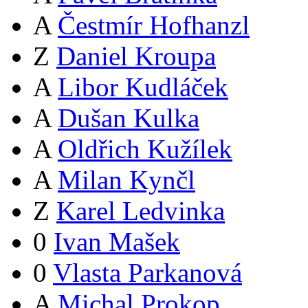
A
Čestmír Hofhanzl
Z
Daniel Kroupa
A
Libor Kudláček
A
Dušan Kulka
A
Oldřich Kužílek
A
Milan Kynčl
Z
Karel Ledvinka
0
Ivan Mašek
0
Vlasta Parkanová
A
Michal Prokop