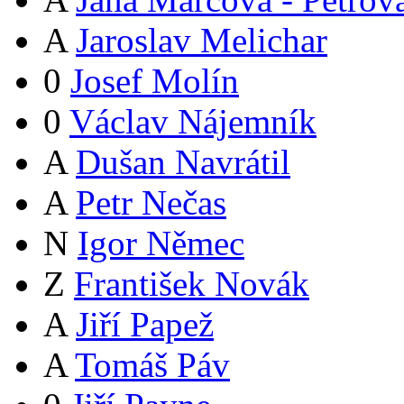
A
Jaroslav Melichar
0
Josef Molín
0
Václav Nájemník
A
Dušan Navrátil
A
Petr Nečas
N
Igor Němec
Z
František Novák
A
Jiří Papež
A
Tomáš Páv