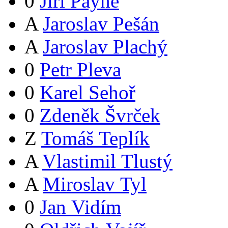
0
Jiří Payne
A
Jaroslav Pešán
A
Jaroslav Plachý
0
Petr Pleva
0
Karel Sehoř
0
Zdeněk Švrček
Z
Tomáš Teplík
A
Vlastimil Tlustý
A
Miroslav Tyl
0
Jan Vidím