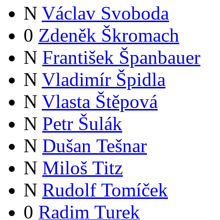
N
Václav Svoboda
0
Zdeněk Škromach
N
František Španbauer
N
Vladimír Špidla
N
Vlasta Štěpová
N
Petr Šulák
N
Dušan Tešnar
N
Miloš Titz
N
Rudolf Tomíček
0
Radim Turek