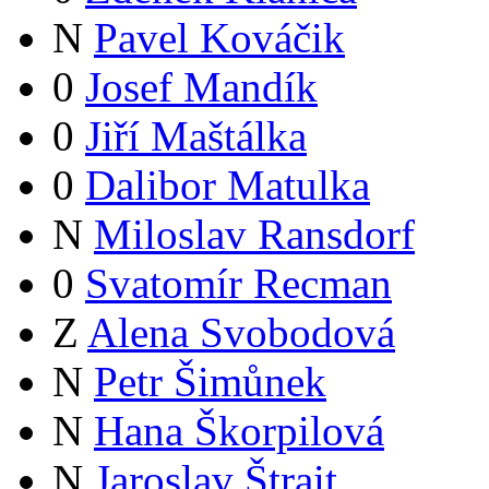
N
Pavel Kováčik
0
Josef Mandík
0
Jiří Maštálka
0
Dalibor Matulka
N
Miloslav Ransdorf
0
Svatomír Recman
Z
Alena Svobodová
N
Petr Šimůnek
N
Hana Škorpilová
N
Jaroslav Štrait