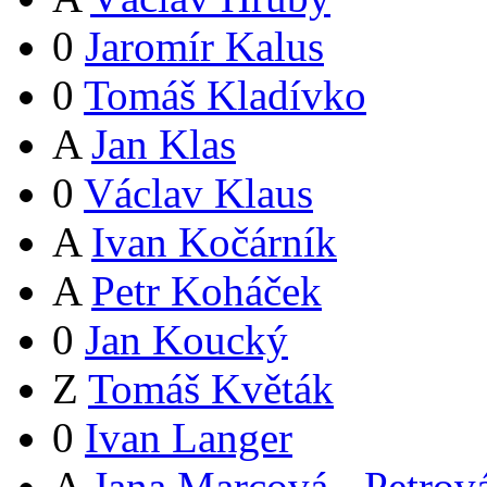
0
Jaromír Kalus
0
Tomáš Kladívko
A
Jan Klas
0
Václav Klaus
A
Ivan Kočárník
A
Petr Koháček
0
Jan Koucký
Z
Tomáš Květák
0
Ivan Langer
A
Jana Marcová - Petrov