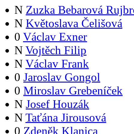
N
Zuzka Bebarová Rujbr
N
Květoslava Čelišová
0
Václav Exner
N
Vojtěch Filip
N
Václav Frank
0
Jaroslav Gongol
0
Miroslav Grebeníček
N
Josef Houzák
N
Taťána Jirousová
0
Zdeněk Klanica