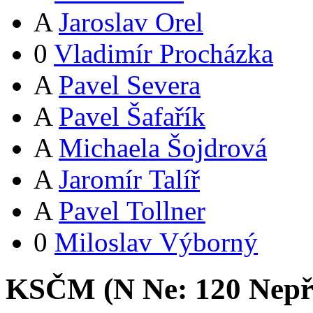
A
Jaroslav Orel
0
Vladimír Procházka
A
Pavel Severa
A
Pavel Šafařík
A
Michaela Šojdrová
A
Jaromír Talíř
A
Pavel Tollner
0
Miloslav Výborný
KSČM (
N
Ne:
12
0
Nepř