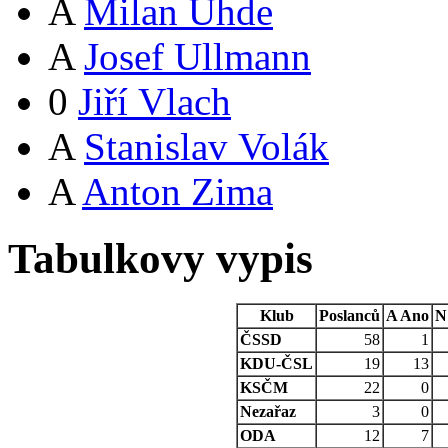
A
Milan Uhde
A
Josef Ullmann
0
Jiří Vlach
A
Stanislav Volák
A
Anton Zima
Tabulkovy vypis
Klub
Poslanců
A
Ano
N
ČSSD
58
1
KDU-ČSL
19
13
KSČM
22
0
Nezařaz
3
0
ODA
12
7