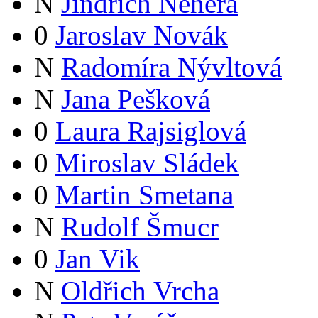
N
Jindřich Nehera
0
Jaroslav Novák
N
Radomíra Nývltová
N
Jana Pešková
0
Laura Rajsiglová
0
Miroslav Sládek
0
Martin Smetana
N
Rudolf Šmucr
0
Jan Vik
N
Oldřich Vrcha