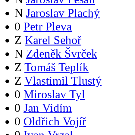
N
Jaroslav Plachý
0
Petr Pleva
Z
Karel Sehoř
N
Zdeněk Švrček
Z
Tomáš Teplík
Z
Vlastimil Tlustý
0
Miroslav Tyl
0
Jan Vidím
0
Oldřich Vojíř
0
Ivan Vrzal