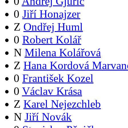
0
Andrej Gjurič
0
Jiří Honajzer
Z
Ondřej Huml
0
Robert Kolář
N
Milena Kolářová
Z
Hana Kordová Marvan
0
František Kozel
0
Václav Krása
Z
Karel Nejezchleb
N
Jiří Novák