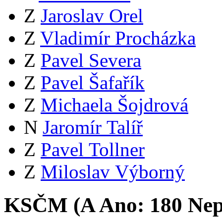
Z
Jaroslav Orel
Z
Vladimír Procházka
Z
Pavel Severa
Z
Pavel Šafařík
Z
Michaela Šojdrová
N
Jaromír Talíř
Z
Pavel Tollner
Z
Miloslav Výborný
KSČM (
A
Ano:
18
0
Nep