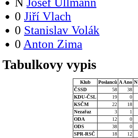
N
Josef Ullmann
0
Jiří Vlach
0
Stanislav Volák
0
Anton Zima
Tabulkovy vypis
Klub
Poslanců
A
Ano
N
ČSSD
58
38
KDU-ČSL
19
0
KSČM
22
18
Nezařaz
3
1
ODA
12
0
ODS
38
0
SPR-RSČ
18
12