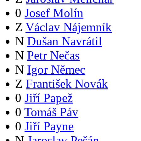
0
Josef Molín
Z
Václav Nájemník
N
Dušan Navrátil
N
Petr Nečas
N
Igor Němec
Z
František Novák
0
Jiří Papež
0
Tomáš Páv
0
Jiří Payne
N
Jaroslav Pešán