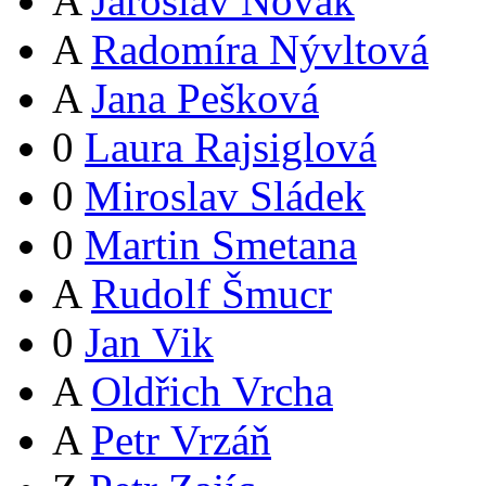
A
Jaroslav Novák
A
Radomíra Nývltová
A
Jana Pešková
0
Laura Rajsiglová
0
Miroslav Sládek
0
Martin Smetana
A
Rudolf Šmucr
0
Jan Vik
A
Oldřich Vrcha
A
Petr Vrzáň