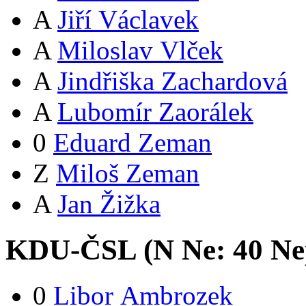
A
Jiří Václavek
A
Miloslav Vlček
A
Jindřiška Zachardová
A
Lubomír Zaorálek
0
Eduard Zeman
Z
Miloš Zeman
A
Jan Žižka
KDU-ČSL (
N
Ne:
4
0
Ne
0
Libor Ambrozek