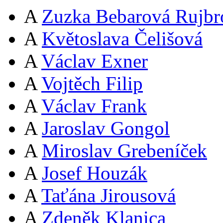
A
Zuzka Bebarová Rujbr
A
Květoslava Čelišová
A
Václav Exner
A
Vojtěch Filip
A
Václav Frank
A
Jaroslav Gongol
A
Miroslav Grebeníček
A
Josef Houzák
A
Taťána Jirousová
A
Zdeněk Klanica