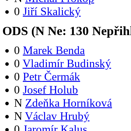
0
Jiří Skalický
ODS (
N
Ne:
13
0
Nepřih
0
Marek Benda
0
Vladimír Budinský
0
Petr Čermák
0
Josef Holub
N
Zdeňka Horníková
N
Václav Hrubý
0
Jaromír Kalus