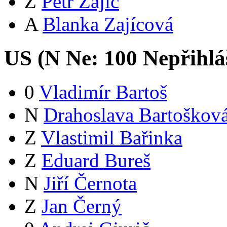
Z
Petr Zajíc
A
Blanka Zajícová
US (
N
Ne:
10
0
Nepřihlá
0
Vladimír Bartoš
N
Drahoslava Bartoškov
Z
Vlastimil Bařinka
Z
Eduard Bureš
N
Jiří Černota
Z
Jan Černý