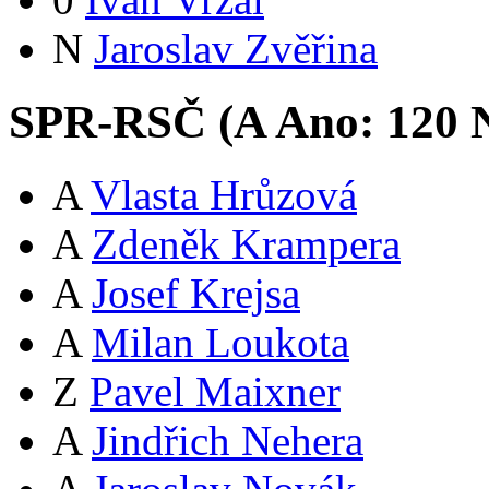
N
Jaroslav Zvěřina
SPR-RSČ (
A
Ano:
12
0
N
A
Vlasta Hrůzová
A
Zdeněk Krampera
A
Josef Krejsa
A
Milan Loukota
Z
Pavel Maixner
A
Jindřich Nehera