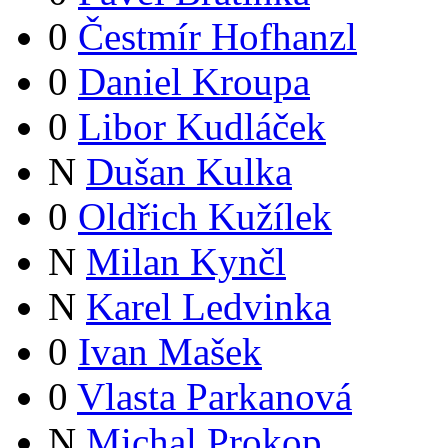
0
Čestmír Hofhanzl
0
Daniel Kroupa
0
Libor Kudláček
N
Dušan Kulka
0
Oldřich Kužílek
N
Milan Kynčl
N
Karel Ledvinka
0
Ivan Mašek
0
Vlasta Parkanová
N
Michal Prokop