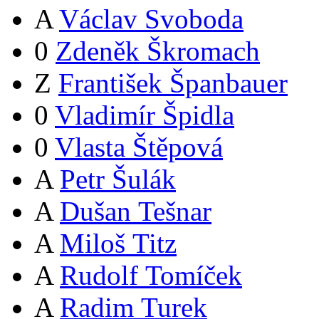
A
Václav Svoboda
0
Zdeněk Škromach
Z
František Španbauer
0
Vladimír Špidla
0
Vlasta Štěpová
A
Petr Šulák
A
Dušan Tešnar
A
Miloš Titz
A
Rudolf Tomíček
A
Radim Turek