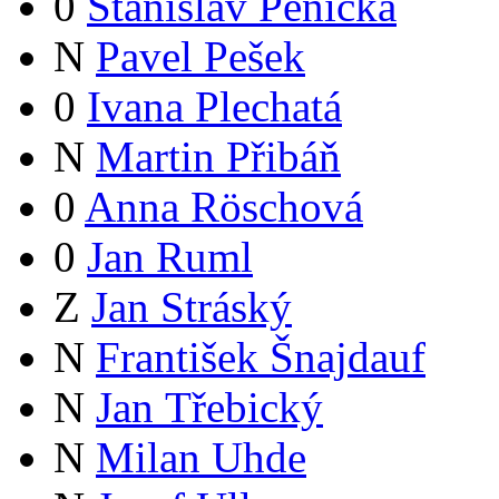
0
Stanislav Pěnička
N
Pavel Pešek
0
Ivana Plechatá
N
Martin Přibáň
0
Anna Röschová
0
Jan Ruml
Z
Jan Stráský
N
František Šnajdauf
N
Jan Třebický
N
Milan Uhde