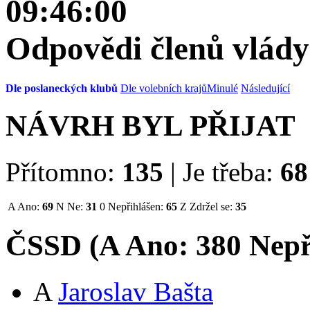
09:46:00
Odpovědi členů vlády 
Dle poslaneckých klubů
Dle volebních krajů
Minulé
Následující
NÁVRH BYL PŘIJAT
Přítomno:
135
|
Je třeba:
68
A
Ano:
69
N
Ne:
31
0
Nepřihlášen:
65
Z
Zdržel se:
35
ČSSD (
A
Ano:
38
0
Nepř
A
Jaroslav Bašta