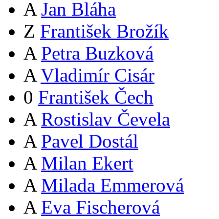
A
Jan Bláha
Z
František Brožík
A
Petra Buzková
A
Vladimír Cisár
0
František Čech
A
Rostislav Čevela
A
Pavel Dostál
A
Milan Ekert
A
Milada Emmerová
A
Eva Fischerová