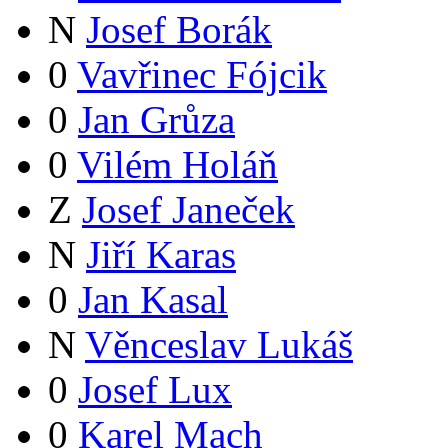
N
Josef Borák
0
Vavřinec Fójcik
0
Jan Grůza
0
Vilém Holáň
Z
Josef Janeček
N
Jiří Karas
0
Jan Kasal
N
Věnceslav Lukáš
0
Josef Lux
0
Karel Mach