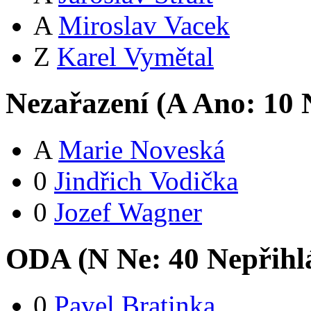
A
Miroslav Vacek
Z
Karel Vymětal
Nezařazení (
A
Ano:
1
0
N
A
Marie Noveská
0
Jindřich Vodička
0
Jozef Wagner
ODA (
N
Ne:
4
0
Nepřihl
0
Pavel Bratinka