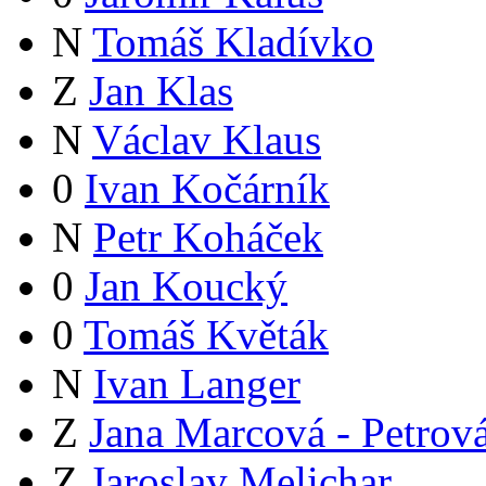
N
Tomáš Kladívko
Z
Jan Klas
N
Václav Klaus
0
Ivan Kočárník
N
Petr Koháček
0
Jan Koucký
0
Tomáš Květák
N
Ivan Langer
Z
Jana Marcová - Petrov
Z
Jaroslav Melichar