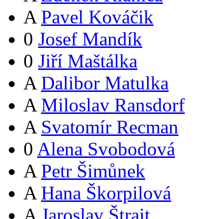
A
Pavel Kováčik
0
Josef Mandík
0
Jiří Maštálka
A
Dalibor Matulka
A
Miloslav Ransdorf
A
Svatomír Recman
0
Alena Svobodová
A
Petr Šimůnek
A
Hana Škorpilová
A
Jaroslav Štrait