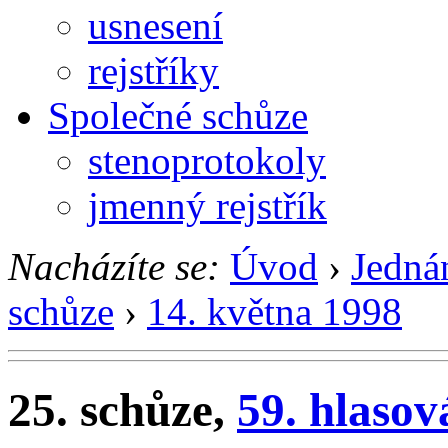
usnesení
rejstříky
Společné schůze
stenoprotokoly
jmenný rejstřík
Nacházíte se:
Úvod
›
Jedná
schůze
›
14. května 1998
25. schůze,
59. hlasov