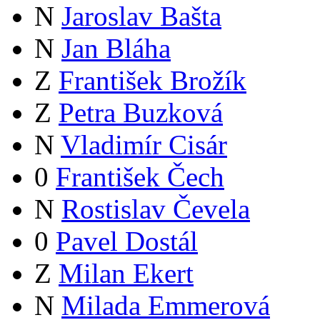
N
Jaroslav Bašta
N
Jan Bláha
Z
František Brožík
Z
Petra Buzková
N
Vladimír Cisár
0
František Čech
N
Rostislav Čevela
0
Pavel Dostál
Z
Milan Ekert
N
Milada Emmerová