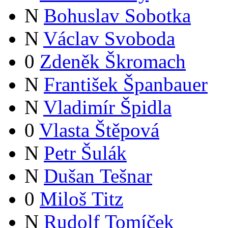
N
Bohuslav Sobotka
N
Václav Svoboda
0
Zdeněk Škromach
N
František Španbauer
N
Vladimír Špidla
0
Vlasta Štěpová
N
Petr Šulák
N
Dušan Tešnar
0
Miloš Titz
N
Rudolf Tomíček