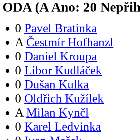
ODA (
A
Ano:
2
0
Nepřih
0
Pavel Bratinka
A
Čestmír Hofhanzl
0
Daniel Kroupa
0
Libor Kudláček
0
Dušan Kulka
0
Oldřich Kužílek
A
Milan Kynčl
0
Karel Ledvinka