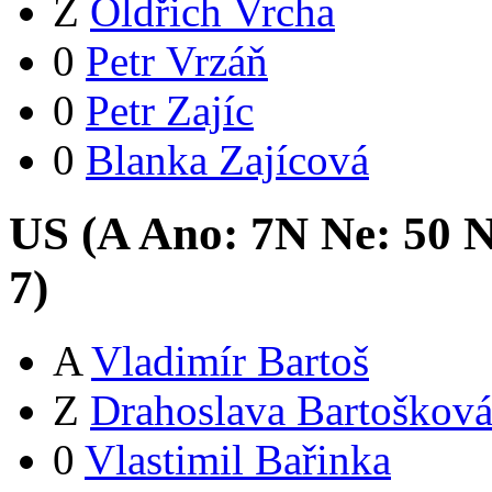
Z
Oldřich Vrcha
0
Petr Vrzáň
0
Petr Zajíc
0
Blanka Zajícová
US (
A
Ano:
7
N
Ne:
5
0
N
7
)
A
Vladimír Bartoš
Z
Drahoslava Bartoškov
0
Vlastimil Bařinka