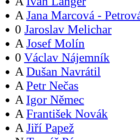
A
Ivan Langer
A
Jana Marcová - Petrov
0
Jaroslav Melichar
A
Josef Molín
0
Václav Nájemník
A
Dušan Navrátil
A
Petr Nečas
A
Igor Němec
A
František Novák
A
Jiří Papež