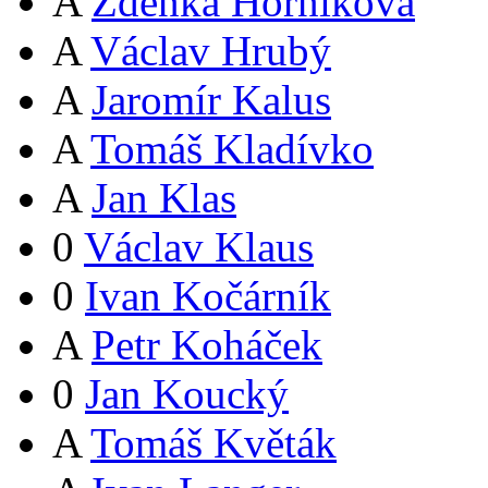
A
Zdeňka Horníková
A
Václav Hrubý
A
Jaromír Kalus
A
Tomáš Kladívko
A
Jan Klas
0
Václav Klaus
0
Ivan Kočárník
A
Petr Koháček
0
Jan Koucký
A
Tomáš Květák