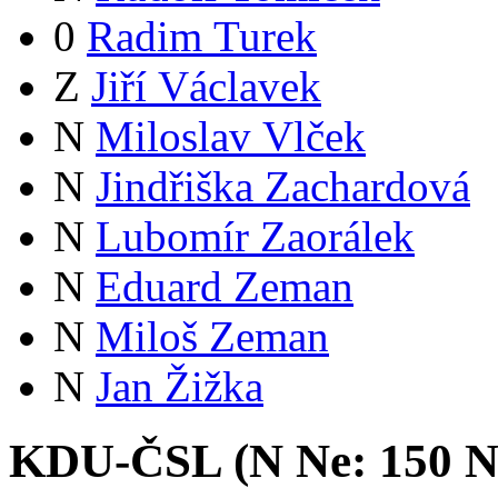
0
Radim Turek
Z
Jiří Václavek
N
Miloslav Vlček
N
Jindřiška Zachardová
N
Lubomír Zaorálek
N
Eduard Zeman
N
Miloš Zeman
N
Jan Žižka
KDU-ČSL (
N
Ne:
15
0
N