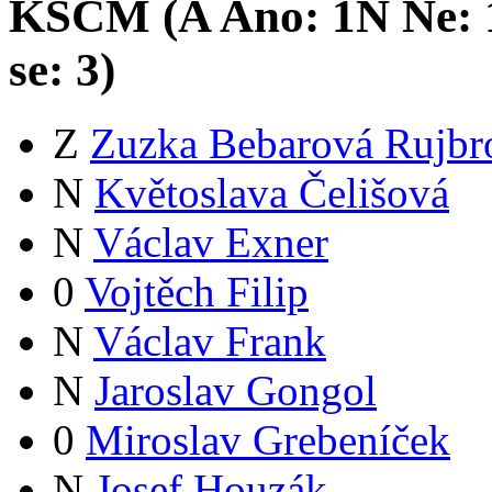
KSČM (
A
Ano:
1
N
Ne:
se:
3
)
Z
Zuzka Bebarová Rujbr
N
Květoslava Čelišová
N
Václav Exner
0
Vojtěch Filip
N
Václav Frank
N
Jaroslav Gongol
0
Miroslav Grebeníček
N
Josef Houzák