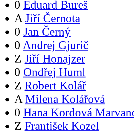
0
Eduard Bureš
A
Jiří Černota
0
Jan Černý
0
Andrej Gjurič
Z
Jiří Honajzer
0
Ondřej Huml
Z
Robert Kolář
A
Milena Kolářová
0
Hana Kordová Marvan
Z
František Kozel