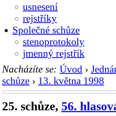
usnesení
rejstříky
Společné schůze
stenoprotokoly
jmenný rejstřík
Nacházíte se:
Úvod
›
Jedná
schůze
›
13. května 1998
25. schůze,
56. hlasov