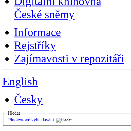
Digitální knihovna
České sněmy
Informace
Rejstříky
Zajímavosti v repozitáři
English
Česky
Hledat
Plnotextové vyhledávání