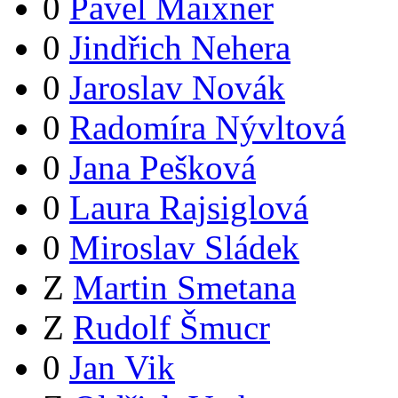
0
Pavel Maixner
0
Jindřich Nehera
0
Jaroslav Novák
0
Radomíra Nývltová
0
Jana Pešková
0
Laura Rajsiglová
0
Miroslav Sládek
Z
Martin Smetana
Z
Rudolf Šmucr
0
Jan Vik