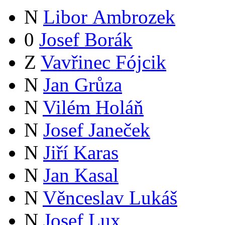
N
Libor Ambrozek
0
Josef Borák
Z
Vavřinec Fójcik
N
Jan Grůza
N
Vilém Holáň
N
Josef Janeček
N
Jiří Karas
N
Jan Kasal
N
Věnceslav Lukáš
N
Josef Lux