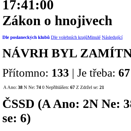
17:41:00
Zákon o hnojivech
Dle poslaneckých klubů
Dle volebních krajů
Minulé
Následující
NÁVRH BYL ZAMÍT
Přítomno:
133
|
Je třeba:
67
A
Ano:
38
N
Ne:
74
0
Nepřihlášen:
67
Z
Zdržel se:
21
ČSSD (
A
Ano:
2
N
Ne:
3
se:
6
)