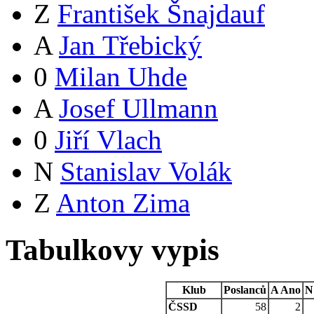
Z
František Šnajdauf
A
Jan Třebický
0
Milan Uhde
A
Josef Ullmann
0
Jiří Vlach
N
Stanislav Volák
Z
Anton Zima
Tabulkovy vypis
Klub
Poslanců
A
Ano
N
ČSSD
58
2