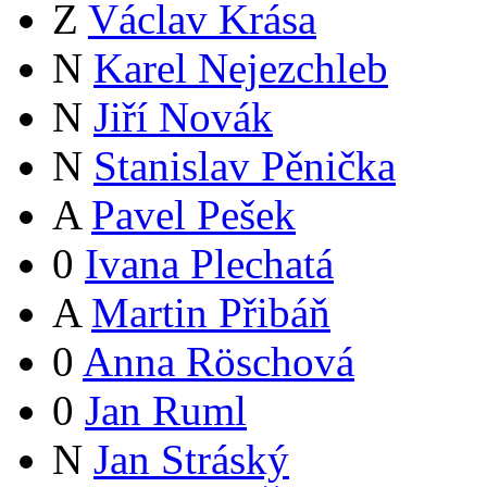
Z
Václav Krása
N
Karel Nejezchleb
N
Jiří Novák
N
Stanislav Pěnička
A
Pavel Pešek
0
Ivana Plechatá
A
Martin Přibáň
0
Anna Röschová
0
Jan Ruml
N
Jan Stráský