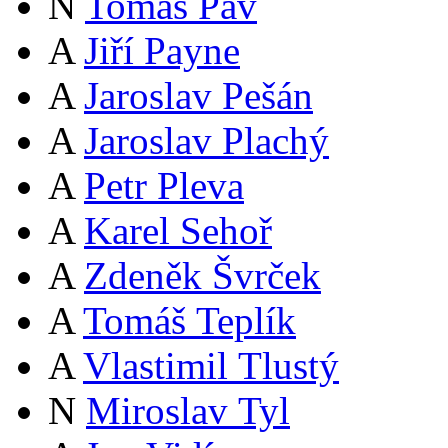
N
Tomáš Páv
A
Jiří Payne
A
Jaroslav Pešán
A
Jaroslav Plachý
A
Petr Pleva
A
Karel Sehoř
A
Zdeněk Švrček
A
Tomáš Teplík
A
Vlastimil Tlustý
N
Miroslav Tyl