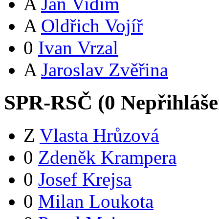
A
Jan Vidím
A
Oldřich Vojíř
0
Ivan Vrzal
A
Jaroslav Zvěřina
SPR-RSČ (
0
Nepřihláš
Z
Vlasta Hrůzová
0
Zdeněk Krampera
0
Josef Krejsa
0
Milan Loukota