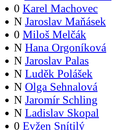
0
Karel Machovec
N
Jaroslav Maňásek
0
Miloš Melčák
N
Hana Orgoníková
N
Jaroslav Palas
N
Luděk Polášek
N
Olga Sehnalová
N
Jaromír Schling
N
Ladislav Skopal
0
Evžen Snítilý