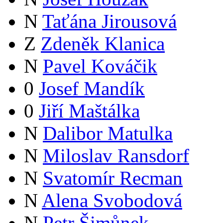
N
Taťána Jirousová
Z
Zdeněk Klanica
N
Pavel Kováčik
0
Josef Mandík
0
Jiří Maštálka
N
Dalibor Matulka
N
Miloslav Ransdorf
N
Svatomír Recman
N
Alena Svobodová
N
Petr Šimůnek