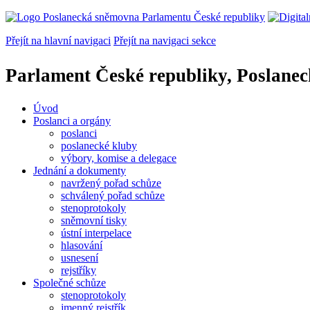
Přejít na hlavní navigaci
Přejít na navigaci sekce
Parlament České republiky, Poslane
Úvod
Poslanci a orgány
poslanci
poslanecké kluby
výbory, komise a delegace
Jednání a dokumenty
navržený pořad schůze
schválený pořad schůze
stenoprotokoly
sněmovní tisky
ústní interpelace
hlasování
usnesení
rejstříky
Společné schůze
stenoprotokoly
jmenný rejstřík