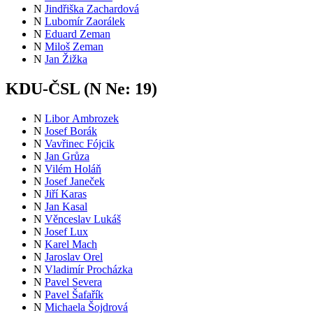
N
Jindřiška Zachardová
N
Lubomír Zaorálek
N
Eduard Zeman
N
Miloš Zeman
N
Jan Žižka
KDU-ČSL (
N
Ne:
19
)
N
Libor Ambrozek
N
Josef Borák
N
Vavřinec Fójcik
N
Jan Grůza
N
Vilém Holáň
N
Josef Janeček
N
Jiří Karas
N
Jan Kasal
N
Věnceslav Lukáš
N
Josef Lux
N
Karel Mach
N
Jaroslav Orel
N
Vladimír Procházka
N
Pavel Severa
N
Pavel Šafařík
N
Michaela Šojdrová