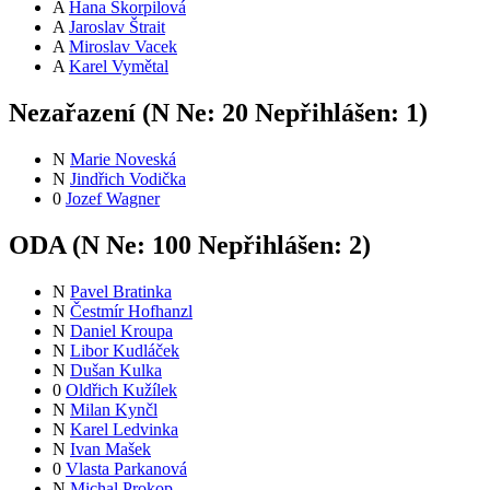
A
Hana Škorpilová
A
Jaroslav Štrait
A
Miroslav Vacek
A
Karel Vymětal
Nezařazení (
N
Ne:
2
0
Nepřihlášen:
1
)
N
Marie Noveská
N
Jindřich Vodička
0
Jozef Wagner
ODA (
N
Ne:
10
0
Nepřihlášen:
2
)
N
Pavel Bratinka
N
Čestmír Hofhanzl
N
Daniel Kroupa
N
Libor Kudláček
N
Dušan Kulka
0
Oldřich Kužílek
N
Milan Kynčl
N
Karel Ledvinka
N
Ivan Mašek
0
Vlasta Parkanová
N
Michal Prokop