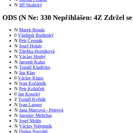
N
Jiří Skalický
ODS (
N
Ne:
33
0
Nepřihlášen:
4
Z
Zdržel se
N
Marek Benda
0
Vladimír Budinský
N
Petr Čermák
N
Josef Holub
N
Zdeňka Horníková
N
Václav Hrubý
N
Jaromír Kalus
N
Tomáš Kladívko
N
Jan Klas
0
Václav Klaus
N
Ivan Kočárník
N
Petr Koháček
0
Jan Koucký
Z
Tomáš Květák
N
Ivan Langer
N
Jana Marcová - Petrová
N
Jaroslav Melichar
N
Josef Molín
N
Václav Nájemník
N
Dušan Navrátil