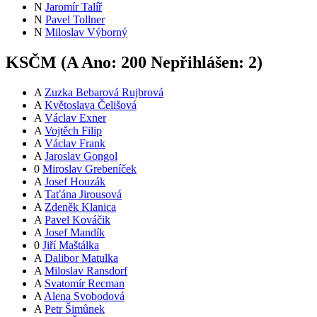
N
Jaromír Talíř
N
Pavel Tollner
N
Miloslav Výborný
KSČM (
A
Ano:
20
0
Nepřihlášen:
2
)
A
Zuzka Bebarová Rujbrová
A
Květoslava Čelišová
A
Václav Exner
A
Vojtěch Filip
A
Václav Frank
A
Jaroslav Gongol
0
Miroslav Grebeníček
A
Josef Houzák
A
Taťána Jirousová
A
Zdeněk Klanica
A
Pavel Kováčik
A
Josef Mandík
0
Jiří Maštálka
A
Dalibor Matulka
A
Miloslav Ransdorf
A
Svatomír Recman
A
Alena Svobodová
A
Petr Šimůnek