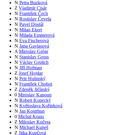
N
Petra Buzková
Z
Vladimír Cisár
N
František Čech
N
Rostislav Čevela
N
Pavel Dostál
N
Milan Ekert
N
Milada Emmerová
N
Eva Fischerová
N
Jana Gavlasová
A
Miroslav Grégr
N
Stanislav Gross
N
Václav Grulich
N
Jiří Hofman
Z
Josef Hojdar
N
Petr Hulinský
N
František Chobot
Z
Zdeněk Jičínský
0
Miroslav Kapoun
N
Robert Kopecký
N
Květoslava Kořínková
N
Jan Kostrhun
0
Michal Kraus
Z
Miloslav Kučera
N
Michael Kuneš
Z
Jitka Kupčová