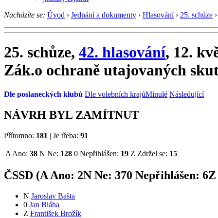
Nacházíte se:
Úvod
›
Jednání a dokumenty
›
Hlasování
›
25. schůze
›
25. schůze,
42. hlasování
, 12. kv
Zák.o ochraně utajovaných skut
Dle poslaneckých klubů
Dle volebních krajů
Minulé
Následující
NÁVRH BYL ZAMÍTNUT
Přítomno:
181
|
Je třeba:
91
A
Ano:
38
N
Ne:
128
0
Nepřihlášen:
19
Z
Zdržel se:
15
ČSSD (
A
Ano:
2
N
Ne:
37
0
Nepřihlášen:
6
Z
N
Jaroslav Bašta
0
Jan Bláha
Z
František Brožík