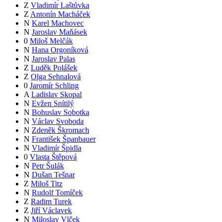
Z
Vladimír Laštůvka
Z
Antonín Macháček
N
Karel Machovec
N
Jaroslav Maňásek
0
Miloš Melčák
N
Hana Orgoníková
N
Jaroslav Palas
Z
Luděk Polášek
Z
Olga Sehnalová
0
Jaromír Schling
A
Ladislav Skopal
N
Evžen Snítilý
N
Bohuslav Sobotka
N
Václav Svoboda
N
Zdeněk Škromach
N
František Španbauer
N
Vladimír Špidla
0
Vlasta Štěpová
N
Petr Šulák
N
Dušan Tešnar
Z
Miloš Titz
N
Rudolf Tomíček
Z
Radim Turek
Z
Jiří Václavek
N
Miloslav Vlček