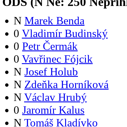
ODS (
N
Ne:
25
0
Nepřih
N
Marek Benda
0
Vladimír Budinský
0
Petr Čermák
0
Vavřinec Fójcik
N
Josef Holub
N
Zdeňka Horníková
N
Václav Hrubý
0
Jaromír Kalus
N
Tomáš Kladívko