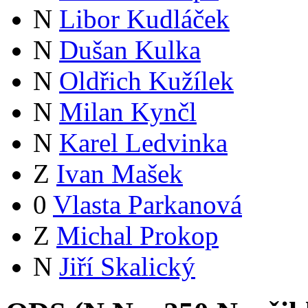
N
Libor Kudláček
N
Dušan Kulka
N
Oldřich Kužílek
N
Milan Kynčl
N
Karel Ledvinka
Z
Ivan Mašek
0
Vlasta Parkanová
Z
Michal Prokop
N
Jiří Skalický