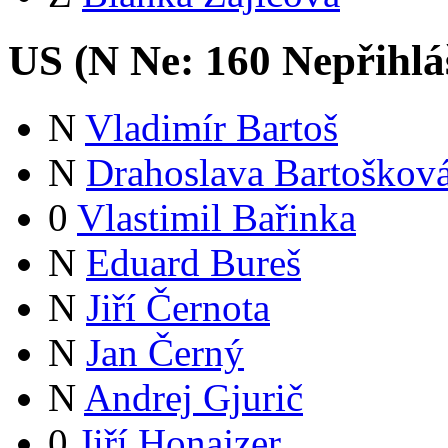
US (
N
Ne:
16
0
Nepřihlá
N
Vladimír Bartoš
N
Drahoslava Bartoškov
0
Vlastimil Bařinka
N
Eduard Bureš
N
Jiří Černota
N
Jan Černý
N
Andrej Gjurič
0
Jiří Honajzer