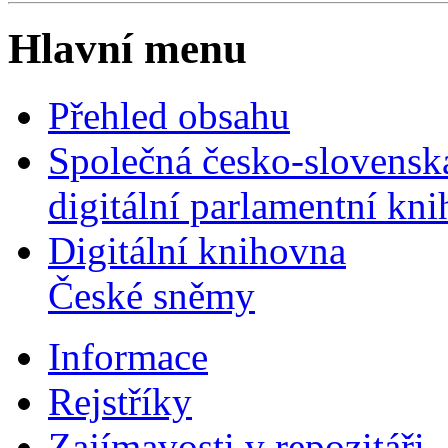
Hlavní menu
Přehled obsahu
Společná česko-slovensk
digitální parlamentní kn
Digitální knihovna
České sněmy
Informace
Rejstříky
Zajímavosti v repozitáři