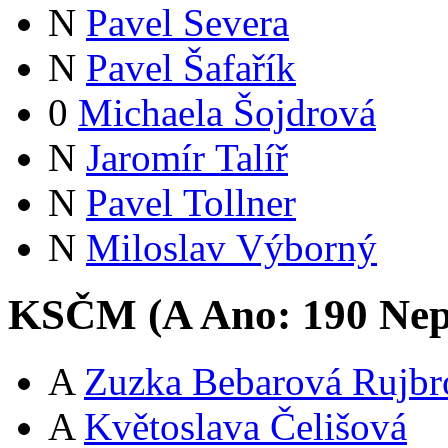
N
Pavel Severa
N
Pavel Šafařík
0
Michaela Šojdrová
N
Jaromír Talíř
N
Pavel Tollner
N
Miloslav Výborný
KSČM (
A
Ano:
19
0
Nep
A
Zuzka Bebarová Rujbr
A
Květoslava Čelišová