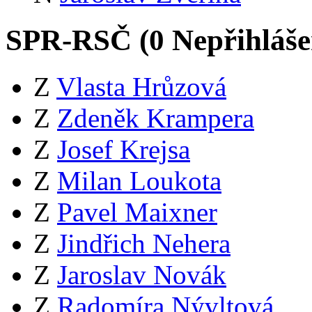
SPR-RSČ (
0
Nepřihláš
Z
Vlasta Hrůzová
Z
Zdeněk Krampera
Z
Josef Krejsa
Z
Milan Loukota
Z
Pavel Maixner
Z
Jindřich Nehera
Z
Jaroslav Novák
Z
Radomíra Nývltová