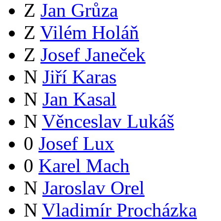
Z
Jan Grůza
Z
Vilém Holáň
Z
Josef Janeček
N
Jiří Karas
N
Jan Kasal
N
Věnceslav Lukáš
0
Josef Lux
0
Karel Mach
N
Jaroslav Orel
N
Vladimír Procházka