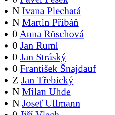
N
Ivana Plechatá
N
Martin Přibáň
0
Anna Röschová
0
Jan Ruml
0
Jan Stráský
0
František Šnajdauf
Z
Jan Třebický
N
Milan Uhde
N
Josef Ullmann
0
Jiří Vlach