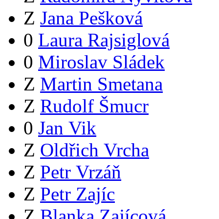
Z
Jana Pešková
0
Laura Rajsiglová
0
Miroslav Sládek
Z
Martin Smetana
Z
Rudolf Šmucr
0
Jan Vik
Z
Oldřich Vrcha
Z
Petr Vrzáň
Z
Petr Zajíc
Z
Blanka Zajícová