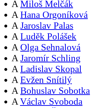
A
Miloš Melčák
A
Hana Orgoníková
A
Jaroslav Palas
A
Luděk Polášek
A
Olga Sehnalová
A
Jaromír Schling
A
Ladislav Skopal
A
Evžen Snítilý
A
Bohuslav Sobotka
A
Václav Svoboda