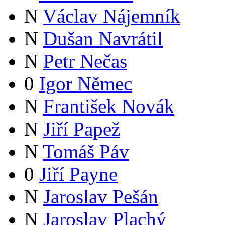
N
Václav Nájemník
N
Dušan Navrátil
N
Petr Nečas
0
Igor Němec
N
František Novák
N
Jiří Papež
N
Tomáš Páv
0
Jiří Payne
N
Jaroslav Pešán
N
Jaroslav Plachý