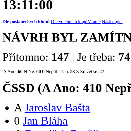
13:11:00
Dle poslaneckých klubů
Dle volebních krajů
Minulé
Následující
NÁVRH BYL ZAMÍT
Přítomno:
147
|
Je třeba:
74
A
Ano:
60
N
Ne:
60
0
Nepřihlášen:
53
Z
Zdržel se:
27
ČSSD (
A
Ano:
41
0
Nepř
A
Jaroslav Bašta
0
Jan Bláha