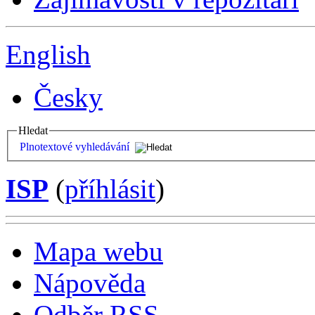
English
Česky
Hledat
Plnotextové vyhledávání
ISP
(
příhlásit
)
Mapa webu
Nápověda
Odběr RSS