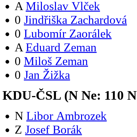
A
Miloslav Vlček
0
Jindřiška Zachardová
0
Lubomír Zaorálek
A
Eduard Zeman
0
Miloš Zeman
0
Jan Žižka
KDU-ČSL (
N
Ne:
11
0
N
N
Libor Ambrozek
Z
Josef Borák