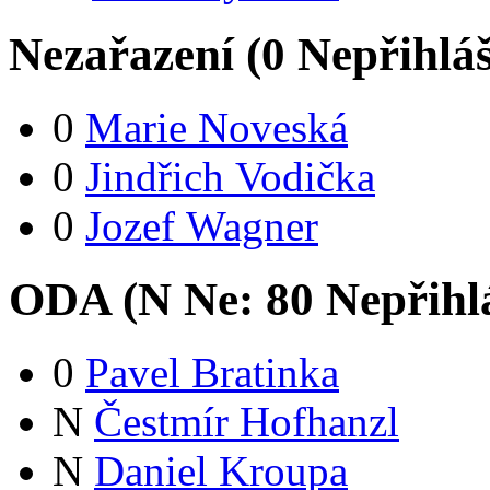
Nezařazení (
0
Nepřihlá
0
Marie Noveská
0
Jindřich Vodička
0
Jozef Wagner
ODA (
N
Ne:
8
0
Nepřihl
0
Pavel Bratinka
N
Čestmír Hofhanzl
N
Daniel Kroupa