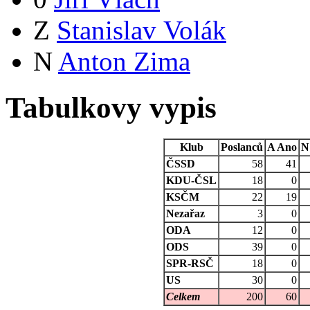
Z
Stanislav Volák
N
Anton Zima
Tabulkovy vypis
Klub
Poslanců
A
Ano
N
ČSSD
58
41
KDU-ČSL
18
0
KSČM
22
19
Nezařaz
3
0
ODA
12
0
ODS
39
0
SPR-RSČ
18
0
US
30
0
Celkem
200
60