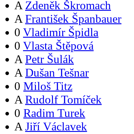
A
Zdeněk Škromach
A
František Španbauer
0
Vladimír Špidla
0
Vlasta Štěpová
A
Petr Šulák
A
Dušan Tešnar
0
Miloš Titz
A
Rudolf Tomíček
0
Radim Turek
A
Jiří Václavek