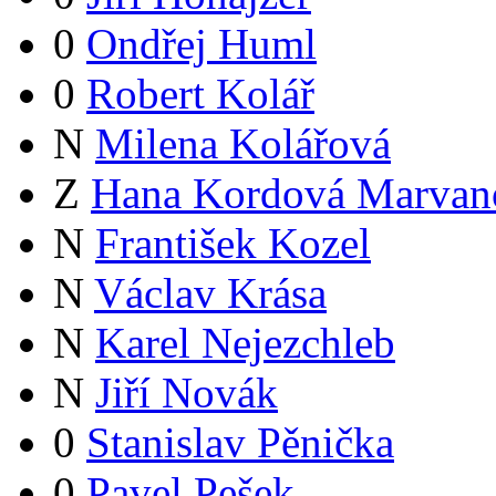
0
Ondřej Huml
0
Robert Kolář
N
Milena Kolářová
Z
Hana Kordová Marvan
N
František Kozel
N
Václav Krása
N
Karel Nejezchleb
N
Jiří Novák
0
Stanislav Pěnička
0
Pavel Pešek