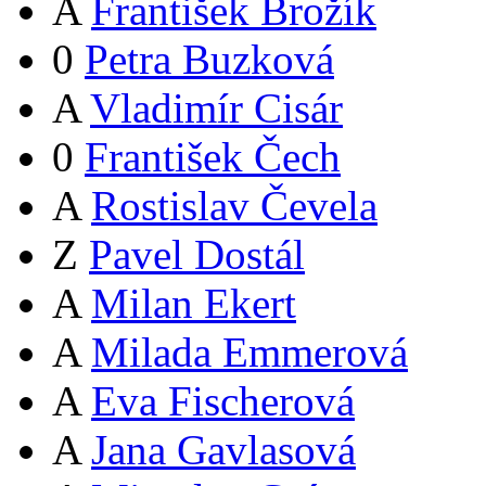
A
František Brožík
0
Petra Buzková
A
Vladimír Cisár
0
František Čech
A
Rostislav Čevela
Z
Pavel Dostál
A
Milan Ekert
A
Milada Emmerová
A
Eva Fischerová
A
Jana Gavlasová