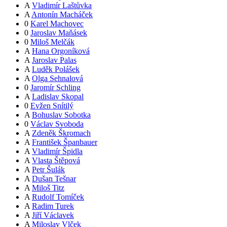
A
Vladimír Laštůvka
A
Antonín Macháček
0
Karel Machovec
0
Jaroslav Maňásek
0
Miloš Melčák
A
Hana Orgoníková
A
Jaroslav Palas
A
Luděk Polášek
A
Olga Sehnalová
0
Jaromír Schling
A
Ladislav Skopal
0
Evžen Snítilý
A
Bohuslav Sobotka
0
Václav Svoboda
A
Zdeněk Škromach
A
František Španbauer
A
Vladimír Špidla
A
Vlasta Štěpová
A
Petr Šulák
A
Dušan Tešnar
A
Miloš Titz
A
Rudolf Tomíček
A
Radim Turek
A
Jiří Václavek
A
Miloslav Vlček