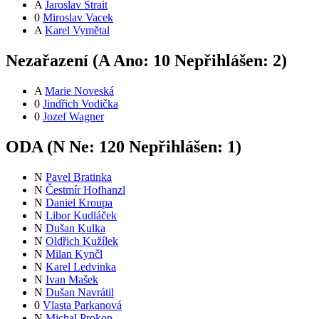
A
Jaroslav Štrait
0
Miroslav Vacek
A
Karel Vymětal
Nezařazení (
A
Ano:
1
0
Nepřihlášen:
2
)
A
Marie Noveská
0
Jindřich Vodička
0
Jozef Wagner
ODA (
N
Ne:
12
0
Nepřihlášen:
1
)
N
Pavel Bratinka
N
Čestmír Hofhanzl
N
Daniel Kroupa
N
Libor Kudláček
N
Dušan Kulka
N
Oldřich Kužílek
N
Milan Kynčl
N
Karel Ledvinka
N
Ivan Mašek
N
Dušan Navrátil
0
Vlasta Parkanová
N
Michal Prokop