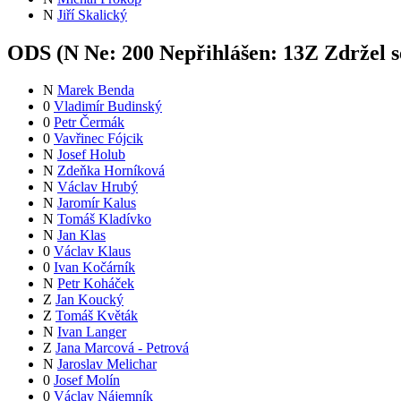
N
Jiří Skalický
ODS (
N
Ne:
20
0
Nepřihlášen:
13
Z
Zdržel s
N
Marek Benda
0
Vladimír Budinský
0
Petr Čermák
0
Vavřinec Fójcik
N
Josef Holub
N
Zdeňka Horníková
N
Václav Hrubý
N
Jaromír Kalus
N
Tomáš Kladívko
N
Jan Klas
0
Václav Klaus
0
Ivan Kočárník
N
Petr Koháček
Z
Jan Koucký
Z
Tomáš Květák
N
Ivan Langer
Z
Jana Marcová - Petrová
N
Jaroslav Melichar
0
Josef Molín
0
Václav Nájemník