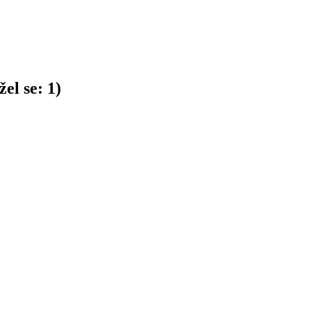
el se:
1
)