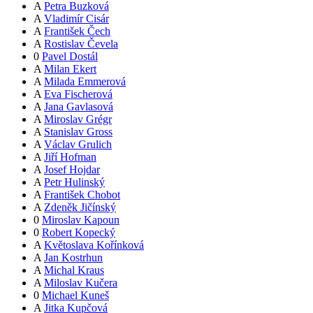
A
Petra Buzková
A
Vladimír Cisár
A
František Čech
A
Rostislav Čevela
0
Pavel Dostál
A
Milan Ekert
A
Milada Emmerová
A
Eva Fischerová
A
Jana Gavlasová
A
Miroslav Grégr
A
Stanislav Gross
A
Václav Grulich
A
Jiří Hofman
A
Josef Hojdar
A
Petr Hulinský
A
František Chobot
A
Zdeněk Jičínský
0
Miroslav Kapoun
0
Robert Kopecký
A
Květoslava Kořínková
A
Jan Kostrhun
A
Michal Kraus
A
Miloslav Kučera
0
Michael Kuneš
A
Jitka Kupčová