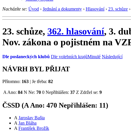
Nacházíte se:
Úvod
›
Jednání a dokumenty
›
Hlasování
›
23. schůze
›
23. schůze,
362. hlasování
, 3. d
Nov. zákona o pojistném na VZ
Dle poslaneckých klubů
Dle volebních krajů
Minulé
Následující
NÁVRH BYL PŘIJAT
Přítomno:
163
|
Je třeba:
82
A
Ano:
84
N
Ne:
70
0
Nepřihlášen:
37
Z
Zdržel se:
9
ČSSD (
A
Ano:
47
0
Nepřihlášen:
11
)
A
Jaroslav Bašta
A
Jan Bláha
A
František Brožík