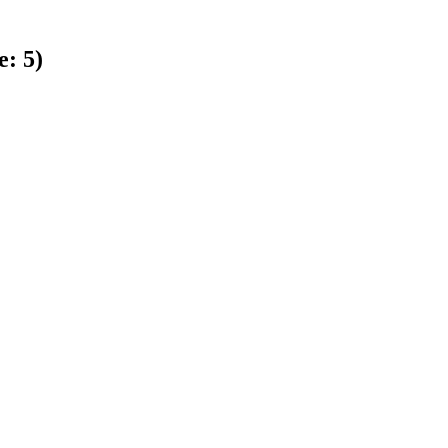
e:
5
)