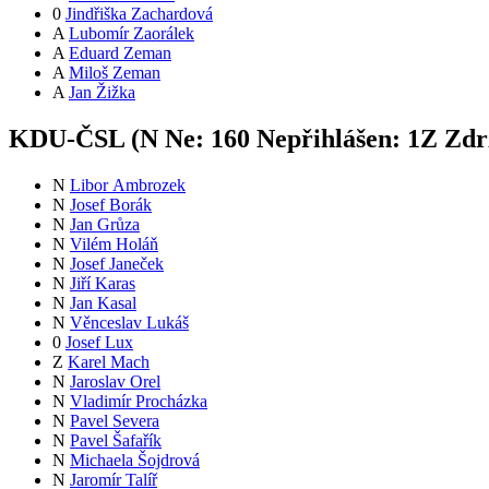
0
Jindřiška Zachardová
A
Lubomír Zaorálek
A
Eduard Zeman
A
Miloš Zeman
A
Jan Žižka
KDU-ČSL (
N
Ne:
16
0
Nepřihlášen:
1
Z
Zdrž
N
Libor Ambrozek
N
Josef Borák
N
Jan Grůza
N
Vilém Holáň
N
Josef Janeček
N
Jiří Karas
N
Jan Kasal
N
Věnceslav Lukáš
0
Josef Lux
Z
Karel Mach
N
Jaroslav Orel
N
Vladimír Procházka
N
Pavel Severa
N
Pavel Šafařík
N
Michaela Šojdrová
N
Jaromír Talíř