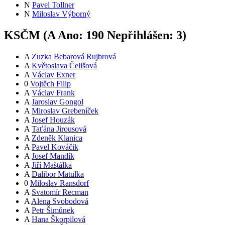
N
Pavel Tollner
N
Miloslav Výborný
KSČM (
A
Ano:
19
0
Nepřihlášen:
3
)
A
Zuzka Bebarová Rujbrová
A
Květoslava Čelišová
A
Václav Exner
0
Vojtěch Filip
A
Václav Frank
A
Jaroslav Gongol
A
Miroslav Grebeníček
A
Josef Houzák
A
Taťána Jirousová
A
Zdeněk Klanica
A
Pavel Kováčik
A
Josef Mandík
A
Jiří Maštálka
A
Dalibor Matulka
0
Miloslav Ransdorf
A
Svatomír Recman
A
Alena Svobodová
A
Petr Šimůnek
A
Hana Škorpilová