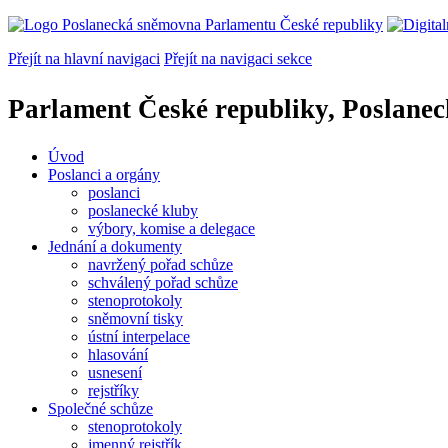
Přejít na hlavní navigaci
Přejít na navigaci sekce
Parlament České republiky, Poslane
Úvod
Poslanci a orgány
poslanci
poslanecké kluby
výbory, komise a delegace
Jednání a dokumenty
navržený pořad schůze
schválený pořad schůze
stenoprotokoly
sněmovní tisky
ústní interpelace
hlasování
usnesení
rejstříky
Společné schůze
stenoprotokoly
jmenný rejstřík