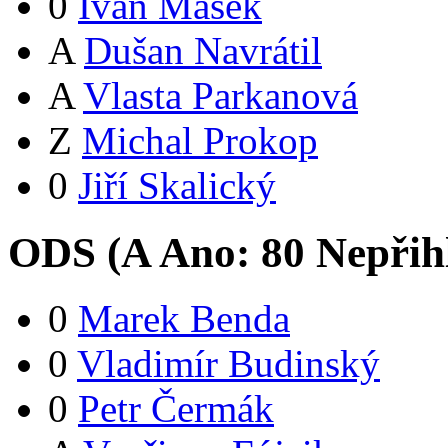
0
Ivan Mašek
A
Dušan Navrátil
A
Vlasta Parkanová
Z
Michal Prokop
0
Jiří Skalický
ODS (
A
Ano:
8
0
Nepřih
0
Marek Benda
0
Vladimír Budinský
0
Petr Čermák