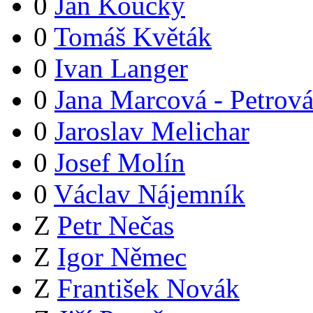
0
Jan Koucký
0
Tomáš Květák
0
Ivan Langer
0
Jana Marcová - Petrov
0
Jaroslav Melichar
0
Josef Molín
0
Václav Nájemník
Z
Petr Nečas
Z
Igor Němec
Z
František Novák