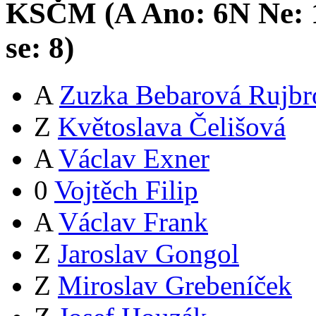
KSČM (
A
Ano:
6
N
Ne:
se:
8
)
A
Zuzka Bebarová Rujbr
Z
Květoslava Čelišová
A
Václav Exner
0
Vojtěch Filip
A
Václav Frank
Z
Jaroslav Gongol
Z
Miroslav Grebeníček