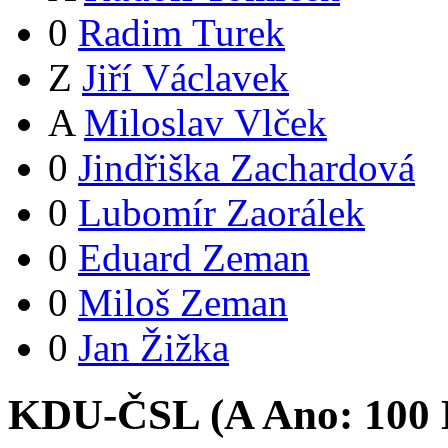
0
Radim Turek
Z
Jiří Václavek
A
Miloslav Vlček
0
Jindřiška Zachardová
0
Lubomír Zaorálek
0
Eduard Zeman
0
Miloš Zeman
0
Jan Žižka
KDU-ČSL (
A
Ano:
10
0