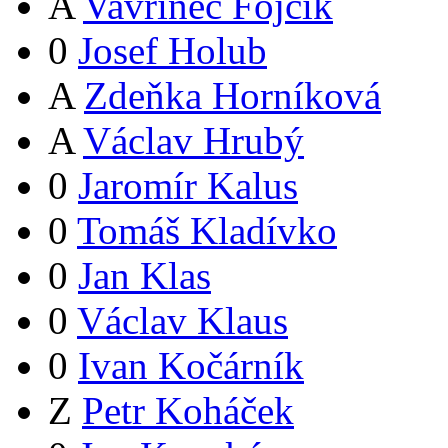
A
Vavřinec Fójcik
0
Josef Holub
A
Zdeňka Horníková
A
Václav Hrubý
0
Jaromír Kalus
0
Tomáš Kladívko
0
Jan Klas
0
Václav Klaus
0
Ivan Kočárník
Z
Petr Koháček