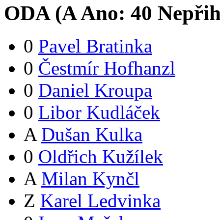
ODA (
A
Ano:
4
0
Nepřih
0
Pavel Bratinka
0
Čestmír Hofhanzl
0
Daniel Kroupa
0
Libor Kudláček
A
Dušan Kulka
0
Oldřich Kužílek
A
Milan Kynčl
Z
Karel Ledvinka