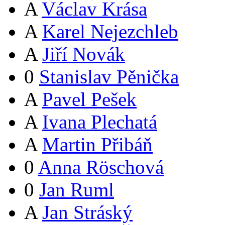
A
Václav Krása
A
Karel Nejezchleb
A
Jiří Novák
0
Stanislav Pěnička
A
Pavel Pešek
A
Ivana Plechatá
A
Martin Přibáň
0
Anna Röschová
0
Jan Ruml
A
Jan Stráský