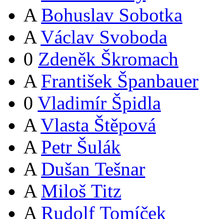
A
Bohuslav Sobotka
A
Václav Svoboda
0
Zdeněk Škromach
A
František Španbauer
0
Vladimír Špidla
A
Vlasta Štěpová
A
Petr Šulák
A
Dušan Tešnar
A
Miloš Titz
A
Rudolf Tomíček