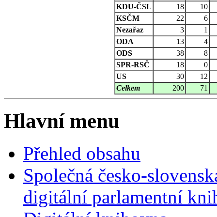
KDU-ČSL
18
10
KSČM
22
6
Nezařaz
3
1
ODA
13
4
ODS
38
8
SPR-RSČ
18
0
US
30
12
Celkem
200
71
Hlavní menu
Přehled obsahu
Společná česko-slovensk
digitální parlamentní kn