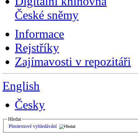
Digitální knihovna
České sněmy
Informace
Rejstříky
Zajímavosti v repozitáři
English
Česky
Hledat
Plnotextové vyhledávání