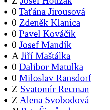
Z
Josef Houzák
0
Taťána Jirousová
0
Zdeněk Klanica
0
Pavel Kováčik
0
Josef Mandík
A
Jiří Maštálka
0
Dalibor Matulka
0
Miloslav Ransdorf
Z
Svatomír Recman
Z
Alena Svobodová