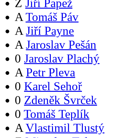
Z
Jiří Papež
A
Tomáš Páv
A
Jiří Payne
A
Jaroslav Pešán
0
Jaroslav Plachý
A
Petr Pleva
0
Karel Sehoř
0
Zdeněk Švrček
0
Tomáš Teplík
A
Vlastimil Tlustý