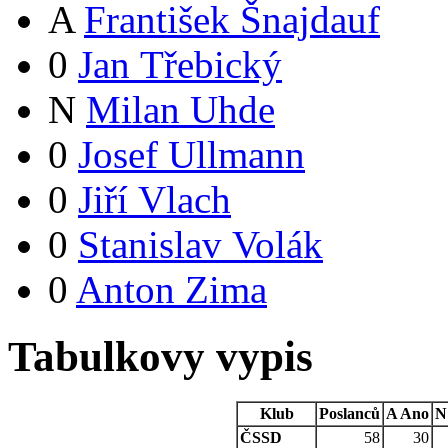
A
František Šnajdauf
0
Jan Třebický
N
Milan Uhde
0
Josef Ullmann
0
Jiří Vlach
0
Stanislav Volák
0
Anton Zima
Tabulkovy vypis
Klub
Poslanců
A
Ano
N
ČSSD
58
30