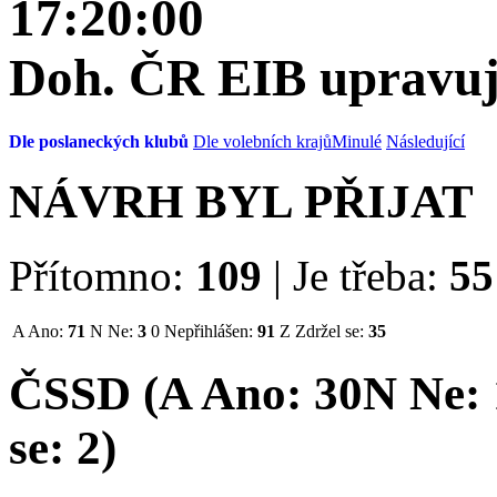
17:20:00
Doh. ČR EIB upravují
Dle poslaneckých klubů
Dle volebních krajů
Minulé
Následující
NÁVRH BYL PŘIJAT
Přítomno:
109
|
Je třeba:
55
A
Ano:
71
N
Ne:
3
0
Nepřihlášen:
91
Z
Zdržel se:
35
ČSSD (
A
Ano:
30
N
Ne:
se:
2
)