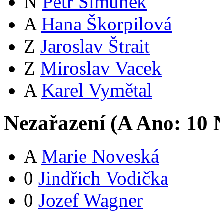
N
Petr Šimůnek
A
Hana Škorpilová
Z
Jaroslav Štrait
Z
Miroslav Vacek
A
Karel Vymětal
Nezařazení (
A
Ano:
1
0
N
A
Marie Noveská
0
Jindřich Vodička
0
Jozef Wagner