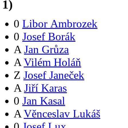
1
)
0
Libor Ambrozek
0
Josef Borák
A
Jan Grůza
A
Vilém Holáň
Z
Josef Janeček
A
Jiří Karas
0
Jan Kasal
A
Věnceslav Lukáš
0
Josef Lux