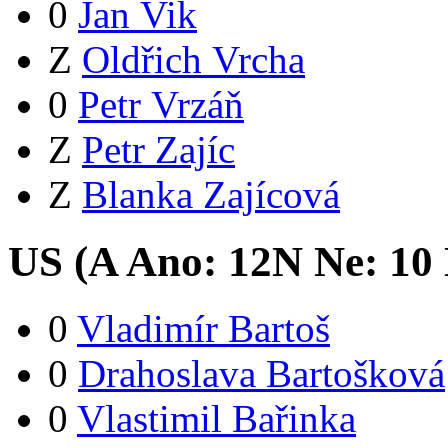
0
Jan Vik
Z
Oldřich Vrcha
0
Petr Vrzáň
Z
Petr Zajíc
Z
Blanka Zajícová
US (
A
Ano:
12
N
Ne:
1
0
0
Vladimír Bartoš
0
Drahoslava Bartošková
0
Vlastimil Bařinka