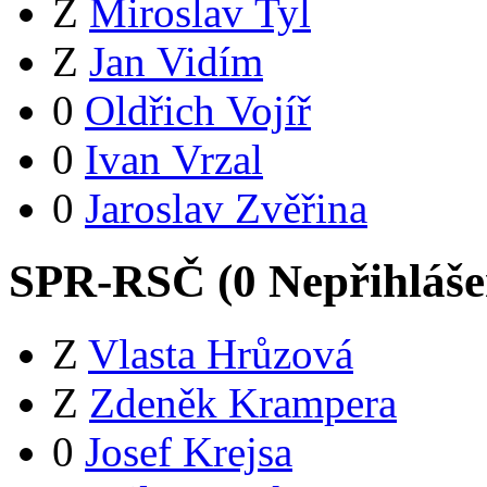
Z
Miroslav Tyl
Z
Jan Vidím
0
Oldřich Vojíř
0
Ivan Vrzal
0
Jaroslav Zvěřina
SPR-RSČ (
0
Nepřihláš
Z
Vlasta Hrůzová
Z
Zdeněk Krampera
0
Josef Krejsa