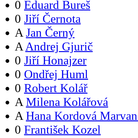
0
Eduard Bureš
0
Jiří Černota
A
Jan Černý
A
Andrej Gjurič
0
Jiří Honajzer
0
Ondřej Huml
0
Robert Kolář
A
Milena Kolářová
A
Hana Kordová Marvan
0
František Kozel