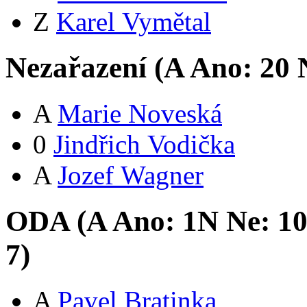
Z
Karel Vymětal
Nezařazení (
A
Ano:
2
0
N
A
Marie Noveská
0
Jindřich Vodička
A
Jozef Wagner
ODA (
A
Ano:
1
N
Ne:
1
7
)
A
Pavel Bratinka