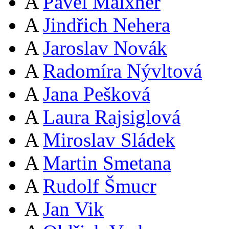
A
Pavel Maixner
A
Jindřich Nehera
A
Jaroslav Novák
A
Radomíra Nývltová
A
Jana Pešková
A
Laura Rajsiglová
A
Miroslav Sládek
A
Martin Smetana
A
Rudolf Šmucr
A
Jan Vik