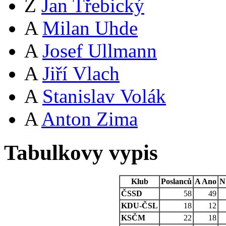
Z
Jan Třebický
A
Milan Uhde
A
Josef Ullmann
A
Jiří Vlach
A
Stanislav Volák
A
Anton Zima
Tabulkovy vypis
Klub
Poslanců
A
Ano
N
ČSSD
58
49
KDU-ČSL
18
12
KSČM
22
18