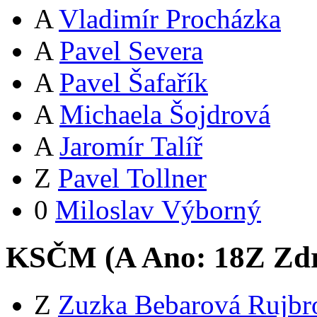
A
Vladimír Procházka
A
Pavel Severa
A
Pavel Šafařík
A
Michaela Šojdrová
A
Jaromír Talíř
Z
Pavel Tollner
0
Miloslav Výborný
KSČM (
A
Ano:
18
Z
Zdr
Z
Zuzka Bebarová Rujbr