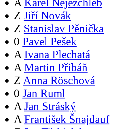
A
Karel Nejezchleb
Z
Jiří Novák
Z
Stanislav Pěnička
0
Pavel Pešek
A
Ivana Plechatá
A
Martin Přibáň
Z
Anna Röschová
0
Jan Ruml
A
Jan Stráský
A
František Šnajdauf