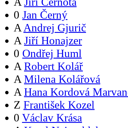
A
Jiří Černota
0
Jan Černý
A
Andrej Gjurič
A
Jiří Honajzer
0
Ondřej Huml
A
Robert Kolář
A
Milena Kolářová
A
Hana Kordová Marvan
Z
František Kozel
0
Václav Krása