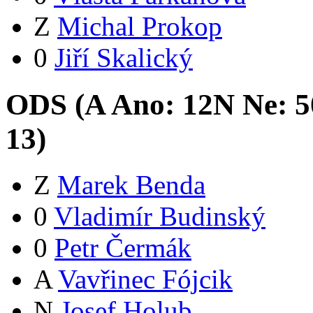
Z
Michal Prokop
0
Jiří Skalický
ODS (
A
Ano:
12
N
Ne:
5
13
)
Z
Marek Benda
0
Vladimír Budinský
0
Petr Čermák
A
Vavřinec Fójcik
N
Josef Holub