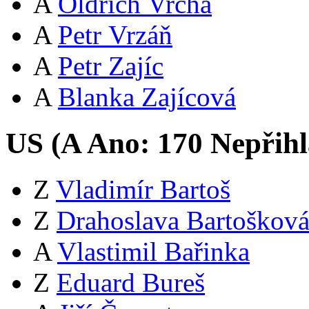
A
Oldřich Vrcha
A
Petr Vrzáň
A
Petr Zajíc
A
Blanka Zajícová
US (
A
Ano:
17
0
Nepřihl
Z
Vladimír Bartoš
Z
Drahoslava Bartoškov
A
Vlastimil Bařinka
Z
Eduard Bureš