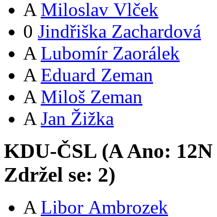
A
Miloslav Vlček
0
Jindřiška Zachardová
A
Lubomír Zaorálek
A
Eduard Zeman
A
Miloš Zeman
A
Jan Žižka
KDU-ČSL (
A
Ano:
12
N
Zdržel se:
2
)
A
Libor Ambrozek