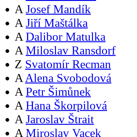
A
Josef Mandík
A
Jiří Maštálka
A
Dalibor Matulka
A
Miloslav Ransdorf
Z
Svatomír Recman
A
Alena Svobodová
A
Petr Šimůnek
A
Hana Škorpilová
A
Jaroslav Štrait
A
Miroslav Vacek