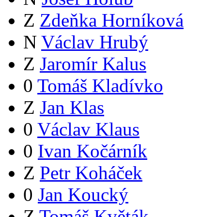
Z
Zdeňka Horníková
N
Václav Hrubý
Z
Jaromír Kalus
0
Tomáš Kladívko
Z
Jan Klas
0
Václav Klaus
0
Ivan Kočárník
Z
Petr Koháček
0
Jan Koucký
Z
Tomáš Květák