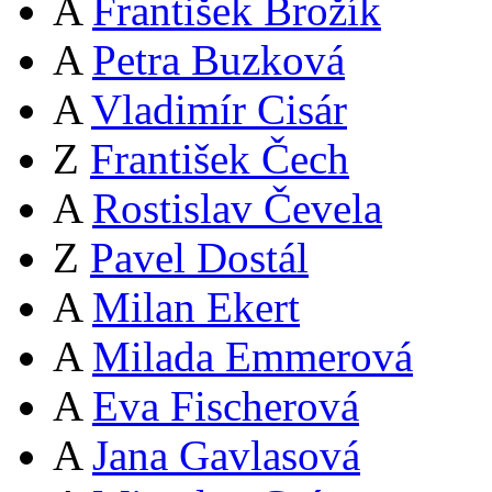
A
František Brožík
A
Petra Buzková
A
Vladimír Cisár
Z
František Čech
A
Rostislav Čevela
Z
Pavel Dostál
A
Milan Ekert
A
Milada Emmerová
A
Eva Fischerová
A
Jana Gavlasová