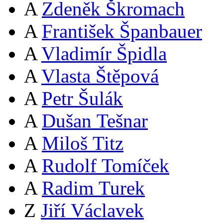
A
Zdeněk Škromach
A
František Španbauer
A
Vladimír Špidla
A
Vlasta Štěpová
A
Petr Šulák
A
Dušan Tešnar
A
Miloš Titz
A
Rudolf Tomíček
A
Radim Turek
Z
Jiří Václavek