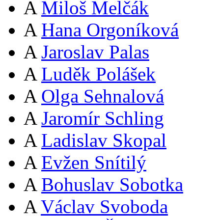
A
Miloš Melčák
A
Hana Orgoníková
A
Jaroslav Palas
A
Luděk Polášek
A
Olga Sehnalová
A
Jaromír Schling
A
Ladislav Skopal
A
Evžen Snítilý
A
Bohuslav Sobotka
A
Václav Svoboda