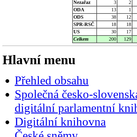
Nezařaz
3
2
ODA
13
1
ODS
38
12
SPR-RSČ
18
18
US
30
17
Celkem
200
129
Hlavní menu
Přehled obsahu
Společná česko-slovensk
digitální parlamentní kn
Digitální knihovna
České sněmy