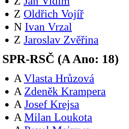
Z
Jan Vidím
Z
Oldřich Vojíř
N
Ivan Vrzal
Z
Jaroslav Zvěřina
SPR-RSČ (
A
Ano:
18
)
A
Vlasta Hrůzová
A
Zdeněk Krampera
A
Josef Krejsa
A
Milan Loukota