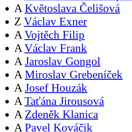
A
Květoslava Čelišová
Z
Václav Exner
A
Vojtěch Filip
A
Václav Frank
A
Jaroslav Gongol
A
Miroslav Grebeníček
A
Josef Houzák
A
Taťána Jirousová
A
Zdeněk Klanica
A
Pavel Kováčik