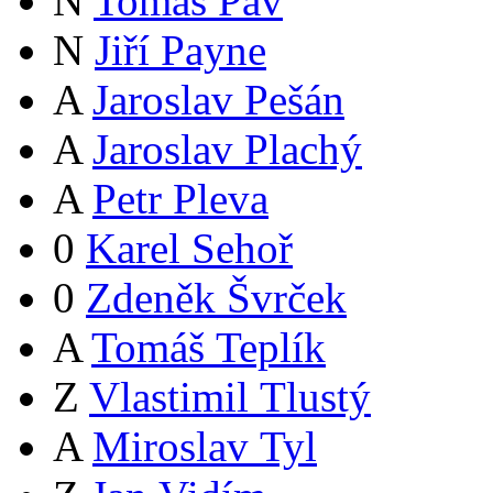
N
Tomáš Páv
N
Jiří Payne
A
Jaroslav Pešán
A
Jaroslav Plachý
A
Petr Pleva
0
Karel Sehoř
0
Zdeněk Švrček
A
Tomáš Teplík
Z
Vlastimil Tlustý
A
Miroslav Tyl