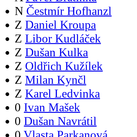
N
Čestmír Hofhanzl
Z
Daniel Kroupa
Z
Libor Kudláček
Z
Dušan Kulka
Z
Oldřich Kužílek
Z
Milan Kynčl
Z
Karel Ledvinka
0
Ivan Mašek
0
Dušan Navrátil
0
Vlasta Parkanová