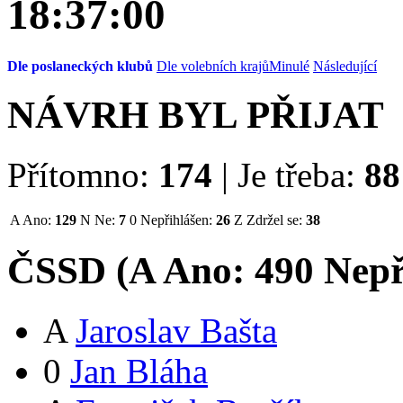
18:37:00
Dle poslaneckých klubů
Dle volebních krajů
Minulé
Následující
NÁVRH BYL PŘIJAT
Přítomno:
174
|
Je třeba:
88
A
Ano:
129
N
Ne:
7
0
Nepřihlášen:
26
Z
Zdržel se:
38
ČSSD (
A
Ano:
49
0
Nepř
A
Jaroslav Bašta
0
Jan Bláha