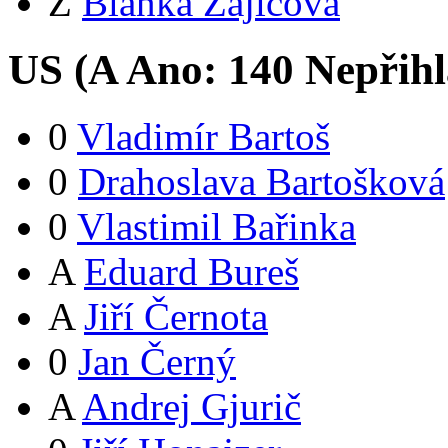
Z
Blanka Zajícová
US (
A
Ano:
14
0
Nepřihl
0
Vladimír Bartoš
0
Drahoslava Bartošková
0
Vlastimil Bařinka
A
Eduard Bureš
A
Jiří Černota
0
Jan Černý
A
Andrej Gjurič