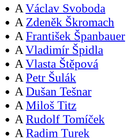
A
Václav Svoboda
A
Zdeněk Škromach
A
František Španbauer
A
Vladimír Špidla
A
Vlasta Štěpová
A
Petr Šulák
A
Dušan Tešnar
A
Miloš Titz
A
Rudolf Tomíček
A
Radim Turek