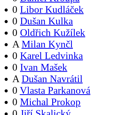
0
Libor Kudláček
0
Dušan Kulka
0
Oldřich Kužílek
A
Milan Kynčl
0
Karel Ledvinka
0
Ivan Mašek
A
Dušan Navrátil
0
Vlasta Parkanová
0
Michal Prokop
0
Jiří Skalický