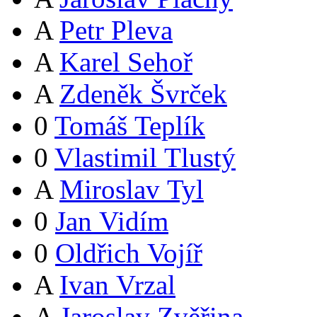
A
Petr Pleva
A
Karel Sehoř
A
Zdeněk Švrček
0
Tomáš Teplík
0
Vlastimil Tlustý
A
Miroslav Tyl
0
Jan Vidím
0
Oldřich Vojíř
A
Ivan Vrzal
A
Jaroslav Zvěřina