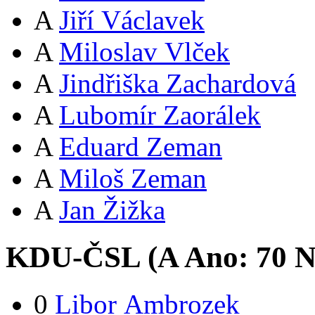
A
Jiří Václavek
A
Miloslav Vlček
A
Jindřiška Zachardová
A
Lubomír Zaorálek
A
Eduard Zeman
A
Miloš Zeman
A
Jan Žižka
KDU-ČSL (
A
Ano:
7
0
N
0
Libor Ambrozek