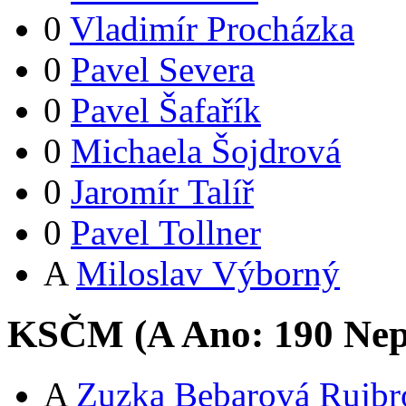
0
Vladimír Procházka
0
Pavel Severa
0
Pavel Šafařík
0
Michaela Šojdrová
0
Jaromír Talíř
0
Pavel Tollner
A
Miloslav Výborný
KSČM (
A
Ano:
19
0
Nep
A
Zuzka Bebarová Rujbr