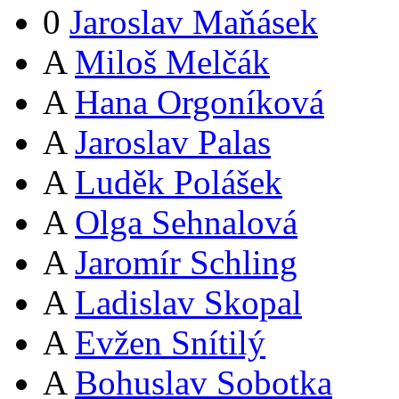
0
Jaroslav Maňásek
A
Miloš Melčák
A
Hana Orgoníková
A
Jaroslav Palas
A
Luděk Polášek
A
Olga Sehnalová
A
Jaromír Schling
A
Ladislav Skopal
A
Evžen Snítilý
A
Bohuslav Sobotka