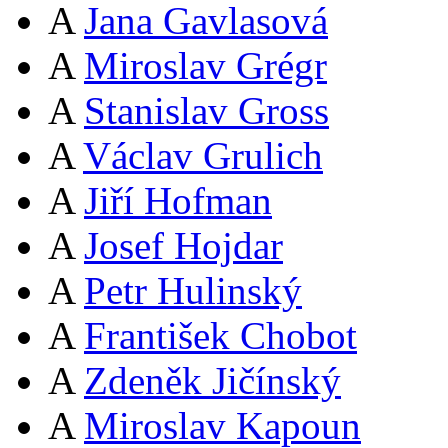
A
Jana Gavlasová
A
Miroslav Grégr
A
Stanislav Gross
A
Václav Grulich
A
Jiří Hofman
A
Josef Hojdar
A
Petr Hulinský
A
František Chobot
A
Zdeněk Jičínský
A
Miroslav Kapoun