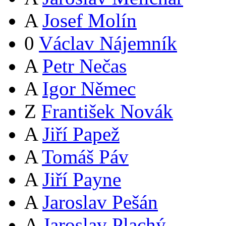
A
Josef Molín
0
Václav Nájemník
A
Petr Nečas
A
Igor Němec
Z
František Novák
A
Jiří Papež
A
Tomáš Páv
A
Jiří Payne
A
Jaroslav Pešán
A
Jaroslav Plachý