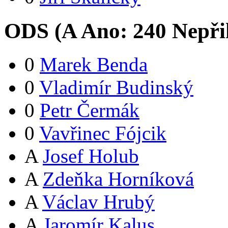
ODS (
A
Ano:
24
0
Nepři
0
Marek Benda
0
Vladimír Budinský
0
Petr Čermák
0
Vavřinec Fójcik
A
Josef Holub
A
Zdeňka Horníková
A
Václav Hrubý
A
Jaromír Kalus