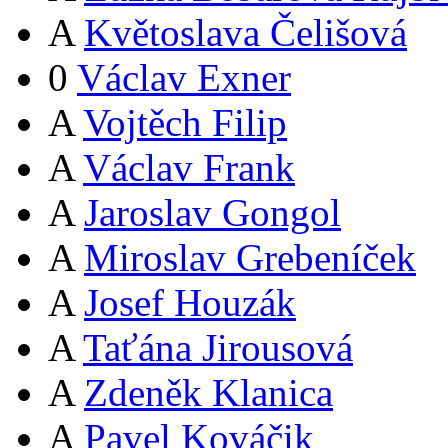
A
Květoslava Čelišová
0
Václav Exner
A
Vojtěch Filip
A
Václav Frank
A
Jaroslav Gongol
A
Miroslav Grebeníček
A
Josef Houzák
A
Taťána Jirousová
A
Zdeněk Klanica
A
Pavel Kováčik