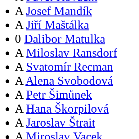
A
Josef Mandík
A
Jiří Maštálka
0
Dalibor Matulka
A
Miloslav Ransdorf
A
Svatomír Recman
A
Alena Svobodová
A
Petr Šimůnek
A
Hana Škorpilová
A
Jaroslav Štrait
A
Miroslav Vacek