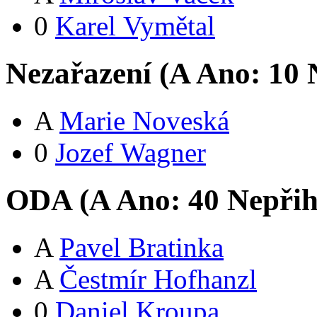
0
Karel Vymětal
Nezařazení (
A
Ano:
1
0
N
A
Marie Noveská
0
Jozef Wagner
ODA (
A
Ano:
4
0
Nepřih
A
Pavel Bratinka
A
Čestmír Hofhanzl
0
Daniel Kroupa