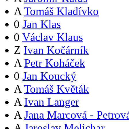
A
Tomáš Kladívko
0
Jan Klas
0
Václav Klaus
Z
Ivan Kočárník
A
Petr Koháček
0
Jan Koucký
A
Tomáš Květák
A
Ivan Langer
A
Jana Marcová - Petrov
A
Jaroslav Melichar