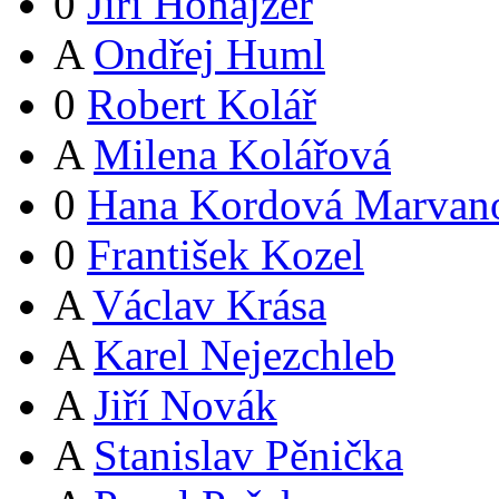
0
Jiří Honajzer
A
Ondřej Huml
0
Robert Kolář
A
Milena Kolářová
0
Hana Kordová Marvan
0
František Kozel
A
Václav Krása
A
Karel Nejezchleb
A
Jiří Novák
A
Stanislav Pěnička