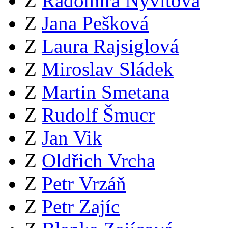
Z
Radomíra Nývltová
Z
Jana Pešková
Z
Laura Rajsiglová
Z
Miroslav Sládek
Z
Martin Smetana
Z
Rudolf Šmucr
Z
Jan Vik
Z
Oldřich Vrcha
Z
Petr Vrzáň
Z
Petr Zajíc