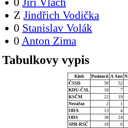
0
Jiří Vlach
Z
Jindřich Vodička
0
Stanislav Volák
0
Anton Zima
Tabulkovy vypis
Klub
Poslanců
A
Ano
N
ČSSD
58
52
KDU-ČSL
18
7
KSČM
22
19
Nezařaz
2
1
ODA
13
4
ODS
38
24
SPR-RSČ
18
0