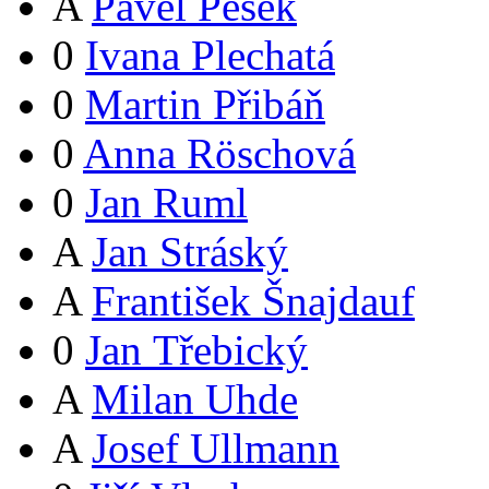
A
Pavel Pešek
0
Ivana Plechatá
0
Martin Přibáň
0
Anna Röschová
0
Jan Ruml
A
Jan Stráský
A
František Šnajdauf
0
Jan Třebický
A
Milan Uhde
A
Josef Ullmann