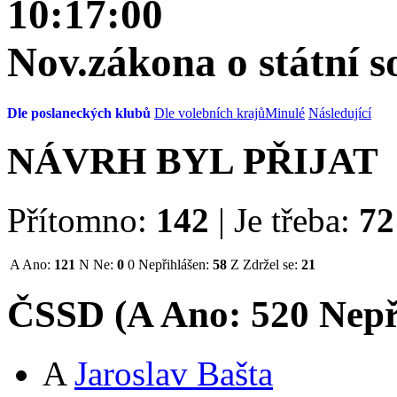
10:17:00
Nov.zákona o státní s
Dle poslaneckých klubů
Dle volebních krajů
Minulé
Následující
NÁVRH BYL PŘIJAT
Přítomno:
142
|
Je třeba:
72
A
Ano:
121
N
Ne:
0
0
Nepřihlášen:
58
Z
Zdržel se:
21
ČSSD (
A
Ano:
52
0
Nepř
A
Jaroslav Bašta