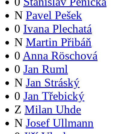
0
Stanislav Pěnička
N
Pavel Pešek
0
Ivana Plechatá
N
Martin Přibáň
0
Anna Röschová
0
Jan Ruml
N
Jan Stráský
0
Jan Třebický
Z
Milan Uhde
N
Josef Ullmann