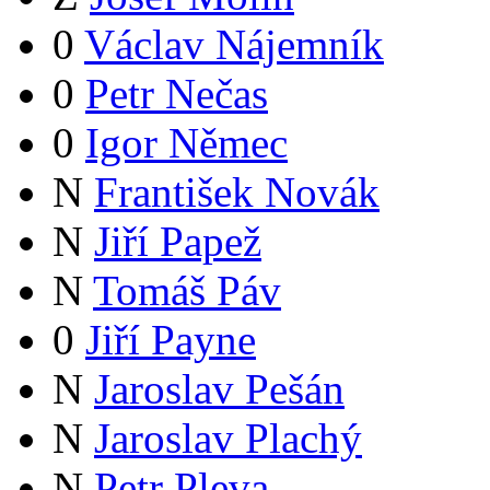
0
Václav Nájemník
0
Petr Nečas
0
Igor Němec
N
František Novák
N
Jiří Papež
N
Tomáš Páv
0
Jiří Payne
N
Jaroslav Pešán
N
Jaroslav Plachý
N
Petr Pleva