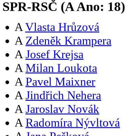
SPR-RSČ (
A
Ano:
18
)
A
Vlasta Hrůzová
A
Zdeněk Krampera
A
Josef Krejsa
A
Milan Loukota
A
Pavel Maixner
A
Jindřich Nehera
A
Jaroslav Novák
A
Radomíra Nývltová