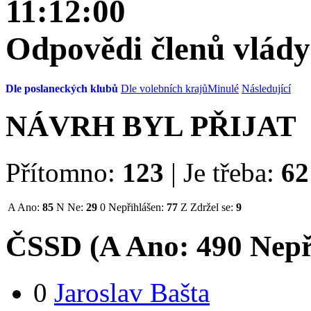
11:12:00
Odpovědi členů vlády
Dle poslaneckých klubů
Dle volebních krajů
Minulé
Následující
NÁVRH BYL PŘIJAT
Přítomno:
123
|
Je třeba:
62
A
Ano:
85
N
Ne:
29
0
Nepřihlášen:
77
Z
Zdržel se:
9
ČSSD (
A
Ano:
49
0
Nepř
0
Jaroslav Bašta