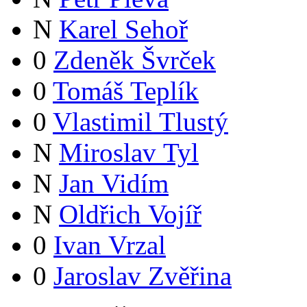
N
Karel Sehoř
0
Zdeněk Švrček
0
Tomáš Teplík
0
Vlastimil Tlustý
N
Miroslav Tyl
N
Jan Vidím
N
Oldřich Vojíř
0
Ivan Vrzal
0
Jaroslav Zvěřina