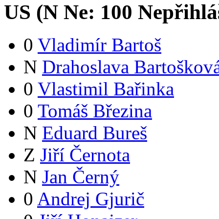
US (
N
Ne:
10
0
Nepřihlá
0
Vladimír Bartoš
N
Drahoslava Bartoškov
0
Vlastimil Bařinka
0
Tomáš Březina
N
Eduard Bureš
Z
Jiří Černota
N
Jan Černý
0
Andrej Gjurič