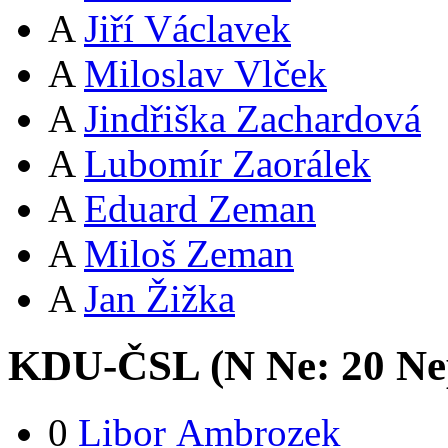
A
Jiří Václavek
A
Miloslav Vlček
A
Jindřiška Zachardová
A
Lubomír Zaorálek
A
Eduard Zeman
A
Miloš Zeman
A
Jan Žižka
KDU-ČSL (
N
Ne:
2
0
Ne
0
Libor Ambrozek