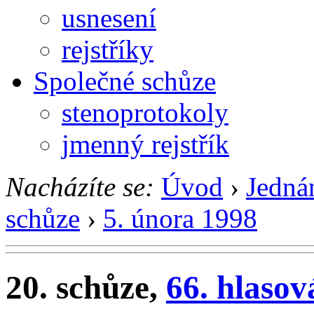
usnesení
rejstříky
Společné schůze
stenoprotokoly
jmenný rejstřík
Nacházíte se:
Úvod
›
Jedná
schůze
›
5. února 1998
20. schůze,
66. hlasov