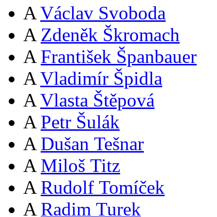
A
Václav Svoboda
A
Zdeněk Škromach
A
František Španbauer
A
Vladimír Špidla
A
Vlasta Štěpová
A
Petr Šulák
A
Dušan Tešnar
A
Miloš Titz
A
Rudolf Tomíček
A
Radim Turek