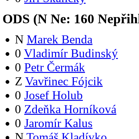
ODS (
N
Ne:
16
0
Nepřih
N
Marek Benda
0
Vladimír Budinský
0
Petr Čermák
Z
Vavřinec Fójcik
0
Josef Holub
0
Zdeňka Horníková
0
Jaromír Kalus
N
Tomáš Kladívko