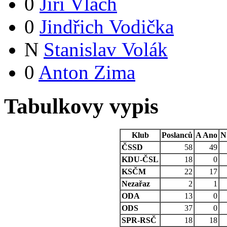
0
Jiří Vlach
0
Jindřich Vodička
N
Stanislav Volák
0
Anton Zima
Tabulkovy vypis
Klub
Poslanců
A
Ano
N
ČSSD
58
49
KDU-ČSL
18
0
KSČM
22
17
Nezařaz
2
1
ODA
13
0
ODS
37
0
SPR-RSČ
18
18