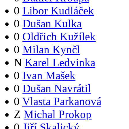
0
Libor Kudláček
0
Dušan Kulka
0
Oldřich Kužílek
0
Milan Kynčl
N
Karel Ledvinka
0
Ivan Mašek
0
Dušan Navrátil
0
Vlasta Parkanová
Z
Michal Prokop
0
Jiří Skalický