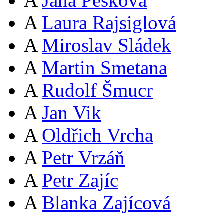
A
Jana Pešková
A
Laura Rajsiglová
A
Miroslav Sládek
A
Martin Smetana
A
Rudolf Šmucr
A
Jan Vik
A
Oldřich Vrcha
A
Petr Vrzáň
A
Petr Zajíc
A
Blanka Zajícová