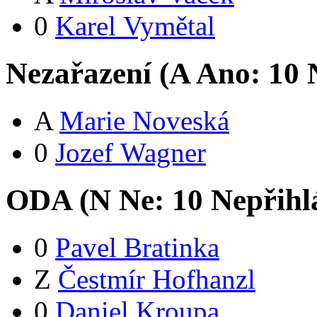
0
Karel Vymětal
Nezařazení (
A
Ano:
1
0
N
A
Marie Noveská
0
Jozef Wagner
ODA (
N
Ne:
1
0
Nepřihl
0
Pavel Bratinka
Z
Čestmír Hofhanzl
0
Daniel Kroupa