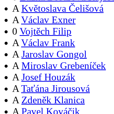
A
Květoslava Čelišová
A
Václav Exner
0
Vojtěch Filip
A
Václav Frank
A
Jaroslav Gongol
A
Miroslav Grebeníček
A
Josef Houzák
A
Taťána Jirousová
A
Zdeněk Klanica
A
Pavel Kováčik