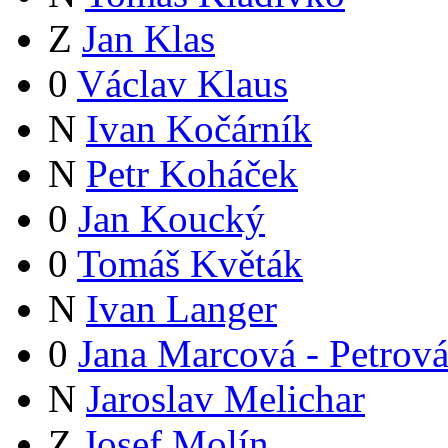
Z
Jan Klas
0
Václav Klaus
N
Ivan Kočárník
N
Petr Koháček
0
Jan Koucký
0
Tomáš Květák
N
Ivan Langer
0
Jana Marcová - Petrov
N
Jaroslav Melichar
Z
Josef Molín