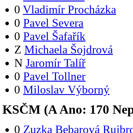
0
Vladimír Procházka
0
Pavel Severa
0
Pavel Šafařík
Z
Michaela Šojdrová
N
Jaromír Talíř
0
Pavel Tollner
0
Miloslav Výborný
KSČM (
A
Ano:
17
0
Nep
0
Zuzka Bebarová Rujbr