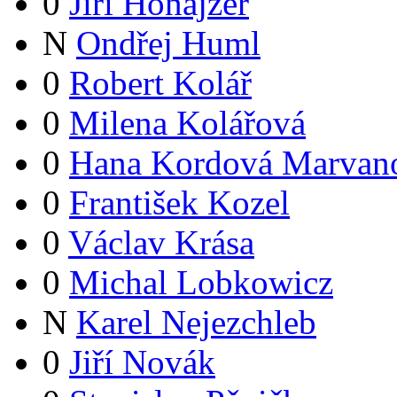
0
Jiří Honajzer
N
Ondřej Huml
0
Robert Kolář
0
Milena Kolářová
0
Hana Kordová Marvan
0
František Kozel
0
Václav Krása
0
Michal Lobkowicz
N
Karel Nejezchleb
0
Jiří Novák