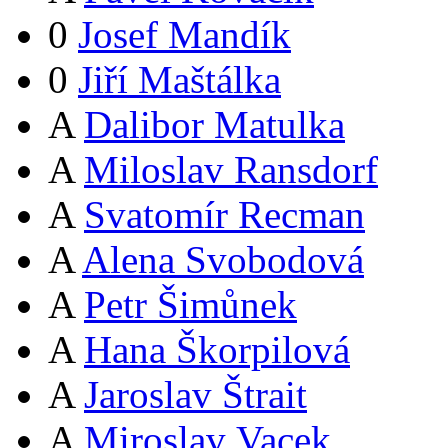
0
Josef Mandík
0
Jiří Maštálka
A
Dalibor Matulka
A
Miloslav Ransdorf
A
Svatomír Recman
A
Alena Svobodová
A
Petr Šimůnek
A
Hana Škorpilová
A
Jaroslav Štrait
A
Miroslav Vacek