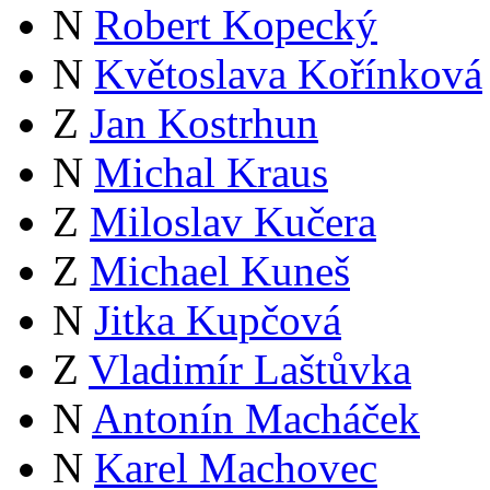
N
Robert Kopecký
N
Květoslava Kořínková
Z
Jan Kostrhun
N
Michal Kraus
Z
Miloslav Kučera
Z
Michael Kuneš
N
Jitka Kupčová
Z
Vladimír Laštůvka
N
Antonín Macháček
N
Karel Machovec