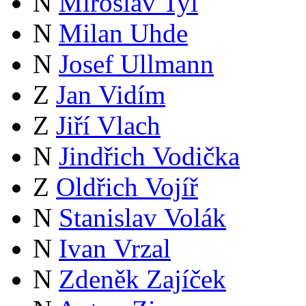
N
Miroslav Tyl
N
Milan Uhde
N
Josef Ullmann
Z
Jan Vidím
Z
Jiří Vlach
N
Jindřich Vodička
Z
Oldřich Vojíř
N
Stanislav Volák
N
Ivan Vrzal
N
Zdeněk Zajíček