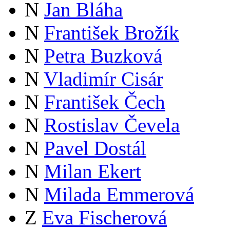
N
Jan Bláha
N
František Brožík
N
Petra Buzková
N
Vladimír Cisár
N
František Čech
N
Rostislav Čevela
N
Pavel Dostál
N
Milan Ekert
N
Milada Emmerová
Z
Eva Fischerová