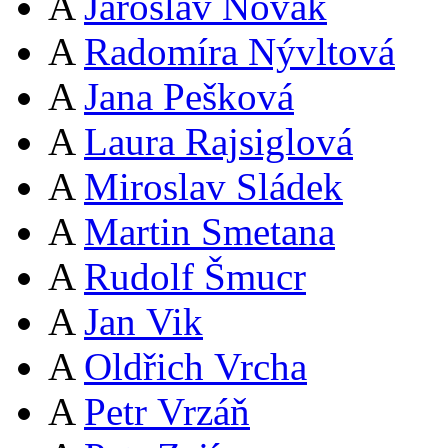
A
Jaroslav Novák
A
Radomíra Nývltová
A
Jana Pešková
A
Laura Rajsiglová
A
Miroslav Sládek
A
Martin Smetana
A
Rudolf Šmucr
A
Jan Vik
A
Oldřich Vrcha
A
Petr Vrzáň