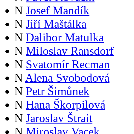
N
Josef Mandík
N
Jiří Maštálka
N
Dalibor Matulka
N
Miloslav Ransdorf
N
Svatomír Recman
N
Alena Svobodová
N
Petr Šimůnek
N
Hana Škorpilová
N
Jaroslav Štrait
N
Miroslav Vacek