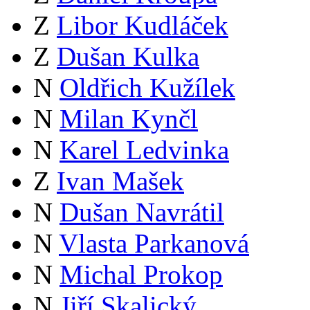
Z
Libor Kudláček
Z
Dušan Kulka
N
Oldřich Kužílek
N
Milan Kynčl
N
Karel Ledvinka
Z
Ivan Mašek
N
Dušan Navrátil
N
Vlasta Parkanová
N
Michal Prokop
N
Jiří Skalický