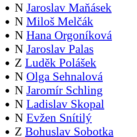
N
Jaroslav Maňásek
N
Miloš Melčák
N
Hana Orgoníková
N
Jaroslav Palas
Z
Luděk Polášek
N
Olga Sehnalová
N
Jaromír Schling
N
Ladislav Skopal
N
Evžen Snítilý
Z
Bohuslav Sobotka