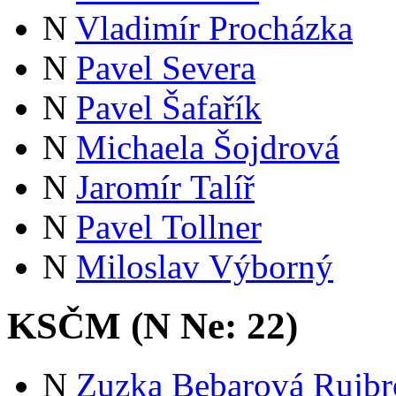
N
Vladimír Procházka
N
Pavel Severa
N
Pavel Šafařík
N
Michaela Šojdrová
N
Jaromír Talíř
N
Pavel Tollner
N
Miloslav Výborný
KSČM (
N
Ne:
22
)
N
Zuzka Bebarová Rujbr