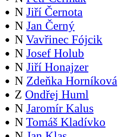
N
Jiří Černota
N
Jan Černý
N
Vavřinec Fójcik
N
Josef Holub
N
Jiří Honajzer
N
Zdeňka Horníková
Z
Ondřej Huml
N
Jaromír Kalus
N
Tomáš Kladívko
N
Jan Klas