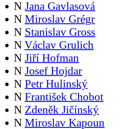
N
Jana Gavlasová
N
Miroslav Grégr
N
Stanislav Gross
N
Václav Grulich
N
Jiří Hofman
N
Josef Hojdar
N
Petr Hulinský
N
František Chobot
N
Zdeněk Jičínský
N
Miroslav Kapoun