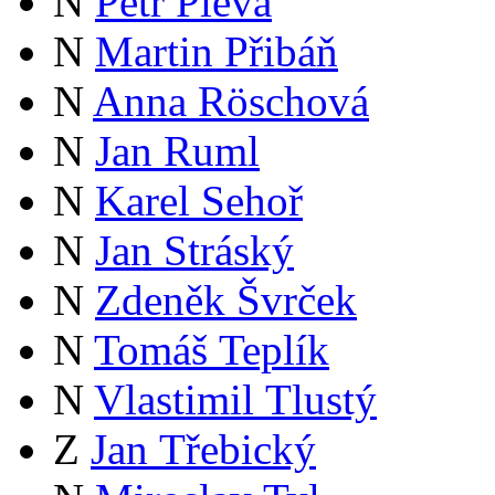
N
Petr Pleva
N
Martin Přibáň
N
Anna Röschová
N
Jan Ruml
N
Karel Sehoř
N
Jan Stráský
N
Zdeněk Švrček
N
Tomáš Teplík
N
Vlastimil Tlustý
Z
Jan Třebický