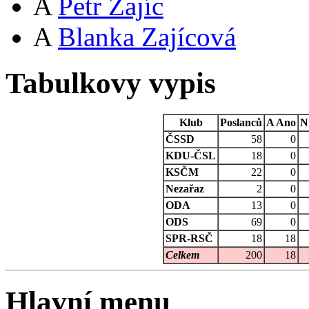
A
Petr Zajíc
A
Blanka Zajícová
Tabulkovy vypis
Klub
Poslanců
A
Ano
N
ČSSD
58
0
KDU-ČSL
18
0
KSČM
22
0
Nezařaz
2
0
ODA
13
0
ODS
69
0
SPR-RSČ
18
18
Celkem
200
18
Hlavní menu