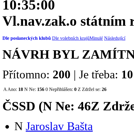
10:35:00
Vl.nav.zak.o státním
Dle poslaneckých klubů
Dle volebních krajů
Minulé
Následující
NÁVRH BYL ZAMÍT
Přítomno:
200
|
Je třeba:
10
A
Ano:
18
N
Ne:
156
0
Nepřihlášen:
0
Z
Zdržel se:
26
ČSSD (
N
Ne:
46
Z
Zdrže
N
Jaroslav Bašta