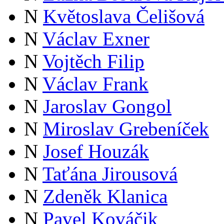
N
Květoslava Čelišová
N
Václav Exner
N
Vojtěch Filip
N
Václav Frank
N
Jaroslav Gongol
N
Miroslav Grebeníček
N
Josef Houzák
N
Taťána Jirousová
N
Zdeněk Klanica
N
Pavel Kováčik