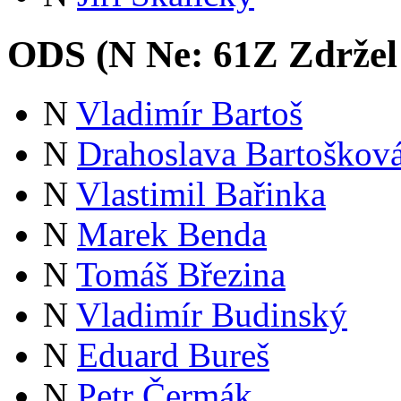
ODS (
N
Ne:
61
Z
Zdržel
N
Vladimír Bartoš
N
Drahoslava Bartoškov
N
Vlastimil Bařinka
N
Marek Benda
N
Tomáš Březina
N
Vladimír Budinský
N
Eduard Bureš
N
Petr Čermák