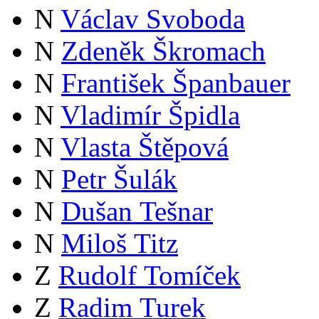
N
Václav Svoboda
N
Zdeněk Škromach
N
František Španbauer
N
Vladimír Špidla
N
Vlasta Štěpová
N
Petr Šulák
N
Dušan Tešnar
N
Miloš Titz
Z
Rudolf Tomíček
Z
Radim Turek