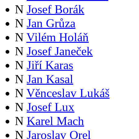
N
Josef Borák
N
Jan Grůza
N
Vilém Holáň
N
Josef Janeček
N
Jiří Karas
N
Jan Kasal
N
Věnceslav Lukáš
N
Josef Lux
N
Karel Mach
N
Jaroslav Orel