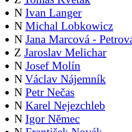
N
Ivan Langer
N
Michal Lobkowicz
N
Jana Marcová - Petrov
Z
Jaroslav Melichar
N
Josef Molín
N
Václav Nájemník
N
Petr Nečas
N
Karel Nejezchleb
N
Igor Němec
N
František Novák