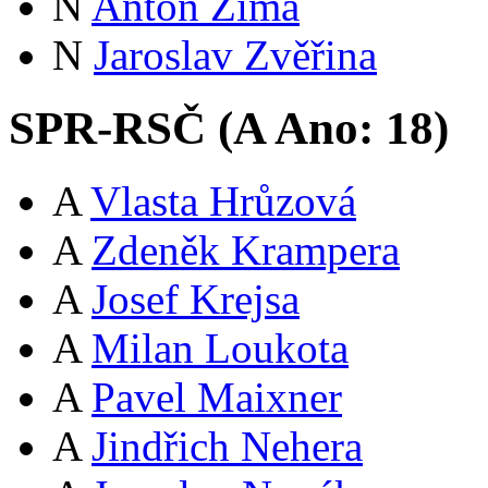
N
Anton Zima
N
Jaroslav Zvěřina
SPR-RSČ (
A
Ano:
18
)
A
Vlasta Hrůzová
A
Zdeněk Krampera
A
Josef Krejsa
A
Milan Loukota
A
Pavel Maixner
A
Jindřich Nehera