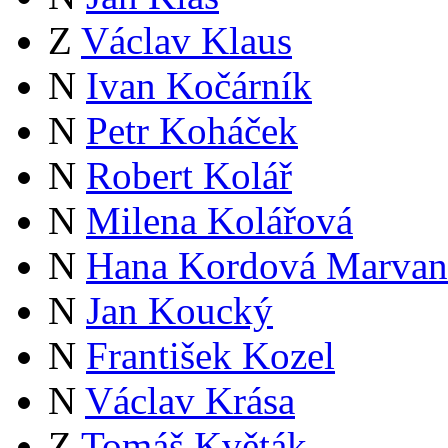
Z
Václav Klaus
N
Ivan Kočárník
N
Petr Koháček
N
Robert Kolář
N
Milena Kolářová
N
Hana Kordová Marvan
N
Jan Koucký
N
František Kozel
N
Václav Krása
Z
Tomáš Květák