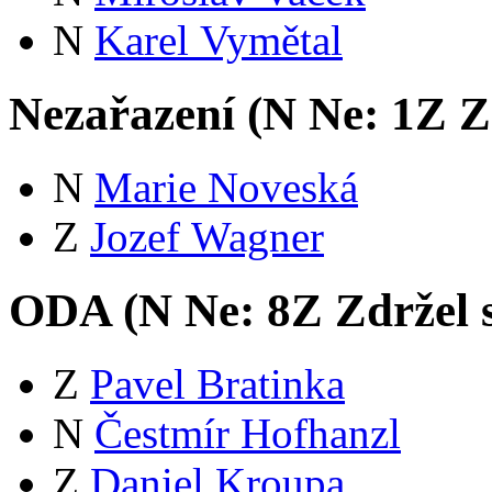
N
Karel Vymětal
Nezařazení (
N
Ne:
1
Z
Zd
N
Marie Noveská
Z
Jozef Wagner
ODA (
N
Ne:
8
Z
Zdržel 
Z
Pavel Bratinka
N
Čestmír Hofhanzl
Z
Daniel Kroupa