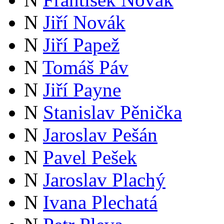
N
Jiří Novák
N
Jiří Papež
N
Tomáš Páv
N
Jiří Payne
N
Stanislav Pěnička
N
Jaroslav Pešán
N
Pavel Pešek
N
Jaroslav Plachý
N
Ivana Plechatá