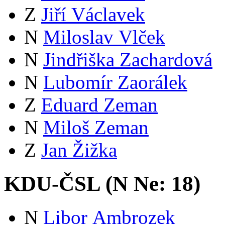
Z
Jiří Václavek
N
Miloslav Vlček
N
Jindřiška Zachardová
N
Lubomír Zaorálek
Z
Eduard Zeman
N
Miloš Zeman
Z
Jan Žižka
KDU-ČSL (
N
Ne:
18
)
N
Libor Ambrozek