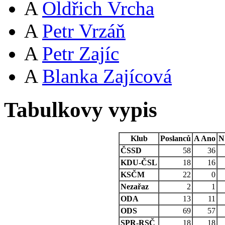
A
Oldřich Vrcha
A
Petr Vrzáň
A
Petr Zajíc
A
Blanka Zajícová
Tabulkovy vypis
Klub
Poslanců
A
Ano
N
ČSSD
58
36
KDU-ČSL
18
16
KSČM
22
0
Nezařaz
2
1
ODA
13
11
ODS
69
57
SPR-RSČ
18
18