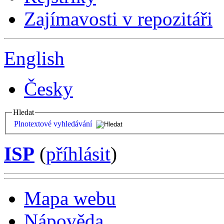
Zajímavosti v repozitáři
English
Česky
Hledat
Plnotextové vyhledávání
ISP
(
příhlásit
)
Mapa webu
Nápověda