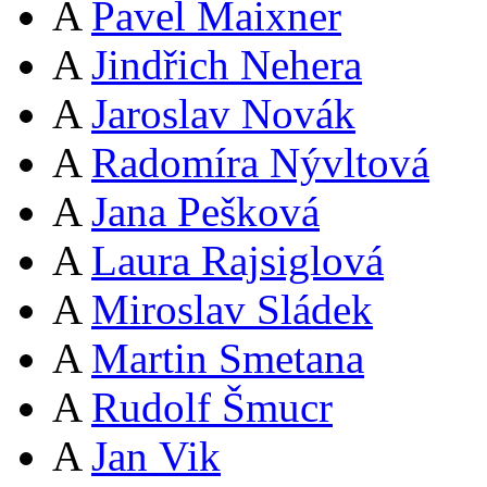
A
Pavel Maixner
A
Jindřich Nehera
A
Jaroslav Novák
A
Radomíra Nývltová
A
Jana Pešková
A
Laura Rajsiglová
A
Miroslav Sládek
A
Martin Smetana
A
Rudolf Šmucr
A
Jan Vik