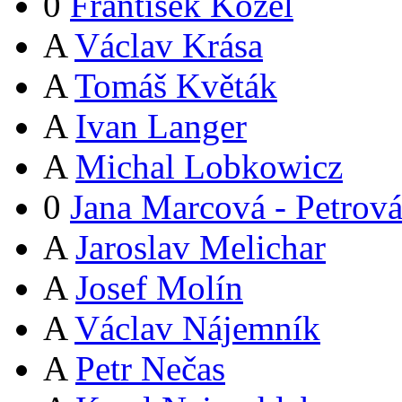
0
František Kozel
A
Václav Krása
A
Tomáš Květák
A
Ivan Langer
A
Michal Lobkowicz
0
Jana Marcová - Petrov
A
Jaroslav Melichar
A
Josef Molín
A
Václav Nájemník
A
Petr Nečas