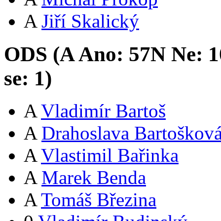
A
Jiří Skalický
ODS (
A
Ano:
57
N
Ne:
1
se:
1
)
A
Vladimír Bartoš
A
Drahoslava Bartoškov
A
Vlastimil Bařinka
A
Marek Benda
A
Tomáš Březina