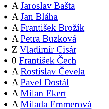
A
Jaroslav Bašta
A
Jan Bláha
A
František Brožík
A
Petra Buzková
Z
Vladimír Cisár
0
František Čech
A
Rostislav Čevela
A
Pavel Dostál
A
Milan Ekert
A
Milada Emmerová