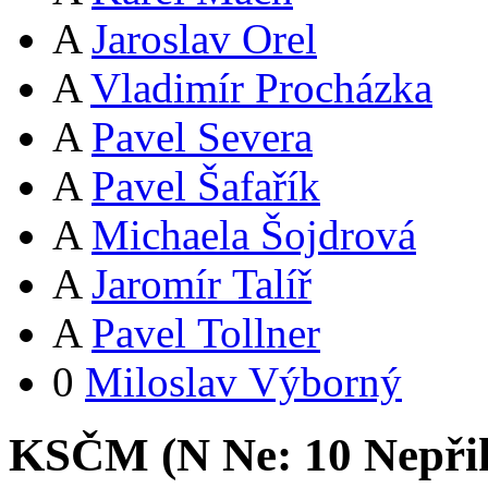
A
Jaroslav Orel
A
Vladimír Procházka
A
Pavel Severa
A
Pavel Šafařík
A
Michaela Šojdrová
A
Jaromír Talíř
A
Pavel Tollner
0
Miloslav Výborný
KSČM (
N
Ne:
1
0
Nepři