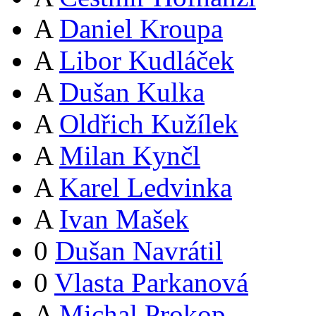
A
Daniel Kroupa
A
Libor Kudláček
A
Dušan Kulka
A
Oldřich Kužílek
A
Milan Kynčl
A
Karel Ledvinka
A
Ivan Mašek
0
Dušan Navrátil
0
Vlasta Parkanová
A
Michal Prokop