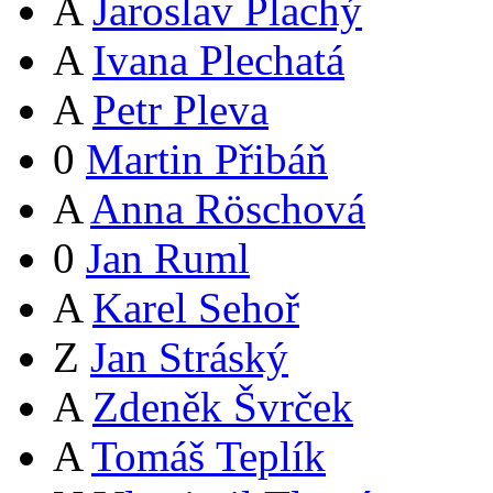
A
Jaroslav Plachý
A
Ivana Plechatá
A
Petr Pleva
0
Martin Přibáň
A
Anna Röschová
0
Jan Ruml
A
Karel Sehoř
Z
Jan Stráský
A
Zdeněk Švrček
A
Tomáš Teplík