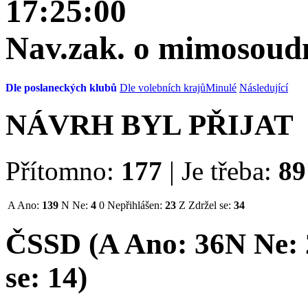
17:25:00
Nav.zak. o mimosoudn
Dle poslaneckých klubů
Dle volebních krajů
Minulé
Následující
NÁVRH BYL PŘIJAT
Přítomno:
177
|
Je třeba:
89
A
Ano:
139
N
Ne:
4
0
Nepřihlášen:
23
Z
Zdržel se:
34
ČSSD (
A
Ano:
36
N
Ne:
se:
14
)