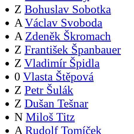
Z
Bohuslav Sobotka
A
Václav Svoboda
A
Zdeněk Škromach
Z
František Španbauer
Z
Vladimír Špidla
0
Vlasta Štěpová
Z
Petr Šulák
Z
Dušan Tešnar
N
Miloš Titz
A
Rudolf Tomíček