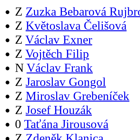
Z
Zuzka Bebarová Rujbr
Z
Květoslava Čelišová
Z
Václav Exner
Z
Vojtěch Filip
N
Václav Frank
Z
Jaroslav Gongol
Z
Miroslav Grebeníček
Z
Josef Houzák
0
Taťána Jirousová
Z
Zdeněk Klanica