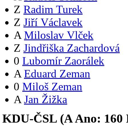
Z
Radim Turek
Z
Jiří Václavek
A
Miloslav Vlček
Z
Jindřiška Zachardová
0
Lubomír Zaorálek
A
Eduard Zeman
0
Miloš Zeman
A
Jan Žižka
KDU-ČSL (
A
Ano:
16
0