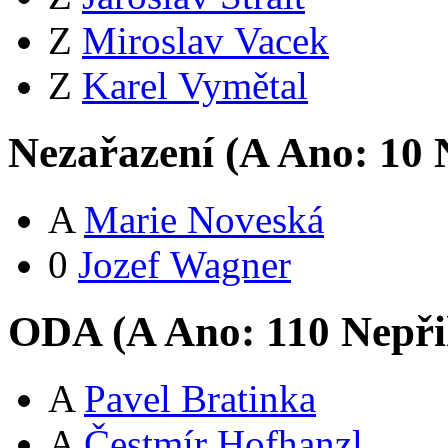
Z
Miroslav Vacek
Z
Karel Vymětal
Nezařazení (
A
Ano:
1
0
N
A
Marie Noveská
0
Jozef Wagner
ODA (
A
Ano:
11
0
Nepři
A
Pavel Bratinka
A
Čestmír Hofhanzl