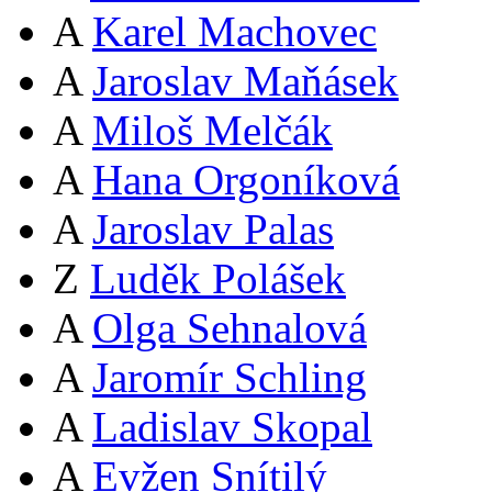
A
Karel Machovec
A
Jaroslav Maňásek
A
Miloš Melčák
A
Hana Orgoníková
A
Jaroslav Palas
Z
Luděk Polášek
A
Olga Sehnalová
A
Jaromír Schling
A
Ladislav Skopal
A
Evžen Snítilý