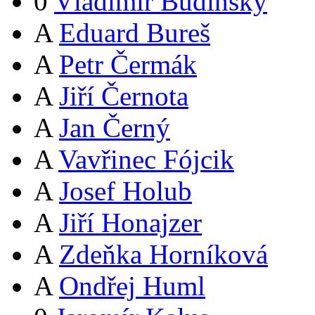
0
Vladimír Budinský
A
Eduard Bureš
A
Petr Čermák
A
Jiří Černota
A
Jan Černý
A
Vavřinec Fójcik
A
Josef Holub
A
Jiří Honajzer
A
Zdeňka Horníková
A
Ondřej Huml