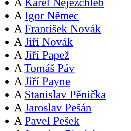
A
Karel Nejezchleb
A
Igor Němec
A
František Novák
A
Jiří Novák
A
Jiří Papež
A
Tomáš Páv
A
Jiří Payne
A
Stanislav Pěnička
A
Jaroslav Pešán
A
Pavel Pešek