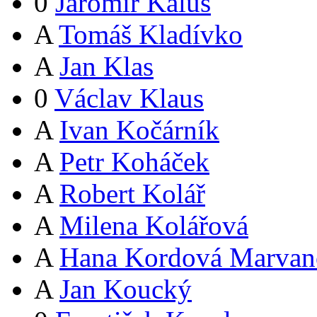
0
Jaromír Kalus
A
Tomáš Kladívko
A
Jan Klas
0
Václav Klaus
A
Ivan Kočárník
A
Petr Koháček
A
Robert Kolář
A
Milena Kolářová
A
Hana Kordová Marvan
A
Jan Koucký