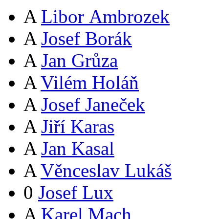
A
Libor Ambrozek
A
Josef Borák
A
Jan Grůza
A
Vilém Holáň
A
Josef Janeček
A
Jiří Karas
A
Jan Kasal
A
Věnceslav Lukáš
0
Josef Lux
A
Karel Mach