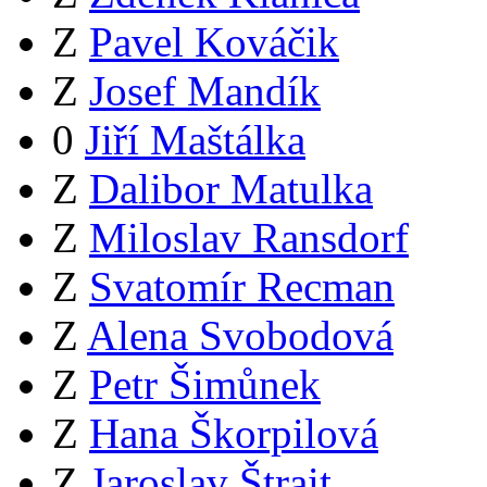
Z
Pavel Kováčik
Z
Josef Mandík
0
Jiří Maštálka
Z
Dalibor Matulka
Z
Miloslav Ransdorf
Z
Svatomír Recman
Z
Alena Svobodová
Z
Petr Šimůnek
Z
Hana Škorpilová
Z
Jaroslav Štrait