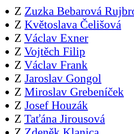
Z
Zuzka Bebarová Rujbr
Z
Květoslava Čelišová
Z
Václav Exner
Z
Vojtěch Filip
Z
Václav Frank
Z
Jaroslav Gongol
Z
Miroslav Grebeníček
Z
Josef Houzák
Z
Taťána Jirousová
Z
Zdeněk Klanica