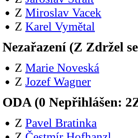
Z
Miroslav Vacek
Z
Karel Vymětal
Nezařazení (
Z
Zdržel s
Z
Marie Noveská
Z
Jozef Wagner
ODA (
0
Nepřihlášen:
2
Z
Pavel Bratinka
Z
Čestmír Hofhanzl