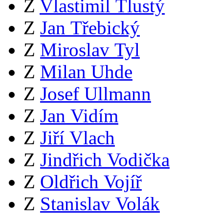
Z
Vlastimil Tlustý
Z
Jan Třebický
Z
Miroslav Tyl
Z
Milan Uhde
Z
Josef Ullmann
Z
Jan Vidím
Z
Jiří Vlach
Z
Jindřich Vodička
Z
Oldřich Vojíř
Z
Stanislav Volák