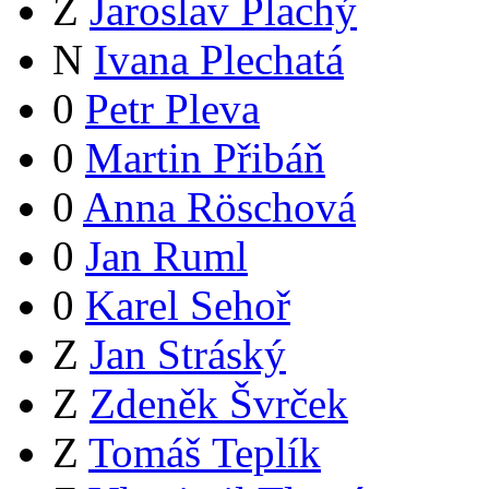
Z
Jaroslav Plachý
N
Ivana Plechatá
0
Petr Pleva
0
Martin Přibáň
0
Anna Röschová
0
Jan Ruml
0
Karel Sehoř
Z
Jan Stráský
Z
Zdeněk Švrček
Z
Tomáš Teplík