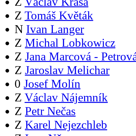
Z
Václav Krása
Z
Tomáš Květák
N
Ivan Langer
Z
Michal Lobkowicz
Z
Jana Marcová - Petrov
Z
Jaroslav Melichar
0
Josef Molín
Z
Václav Nájemník
Z
Petr Nečas
Z
Karel Nejezchleb