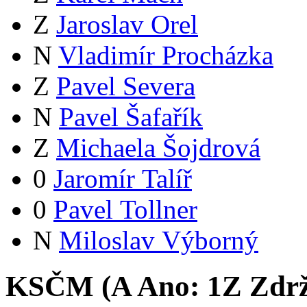
Z
Jaroslav Orel
N
Vladimír Procházka
Z
Pavel Severa
N
Pavel Šafařík
Z
Michaela Šojdrová
0
Jaromír Talíř
0
Pavel Tollner
N
Miloslav Výborný
KSČM (
A
Ano:
1
Z
Zdrž