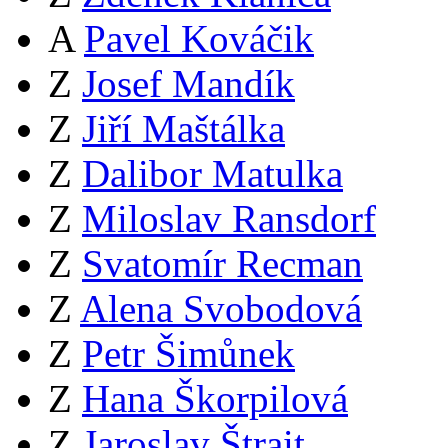
A
Pavel Kováčik
Z
Josef Mandík
Z
Jiří Maštálka
Z
Dalibor Matulka
Z
Miloslav Ransdorf
Z
Svatomír Recman
Z
Alena Svobodová
Z
Petr Šimůnek
Z
Hana Škorpilová
Z
Jaroslav Štrait