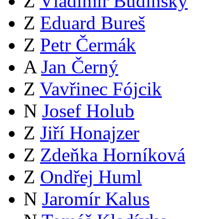
Z
Vladimír Budinský
Z
Eduard Bureš
Z
Petr Čermák
A
Jan Černý
Z
Vavřinec Fójcik
N
Josef Holub
Z
Jiří Honajzer
Z
Zdeňka Horníková
Z
Ondřej Huml
N
Jaromír Kalus