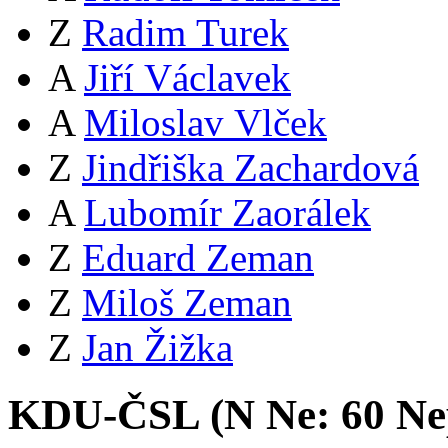
Z
Radim Turek
A
Jiří Václavek
A
Miloslav Vlček
Z
Jindřiška Zachardová
A
Lubomír Zaorálek
Z
Eduard Zeman
Z
Miloš Zeman
Z
Jan Žižka
KDU-ČSL (
N
Ne:
6
0
Ne