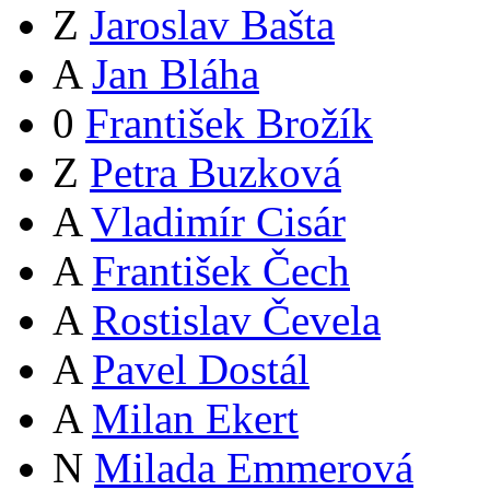
Z
Jaroslav Bašta
A
Jan Bláha
0
František Brožík
Z
Petra Buzková
A
Vladimír Cisár
A
František Čech
A
Rostislav Čevela
A
Pavel Dostál
A
Milan Ekert
N
Milada Emmerová