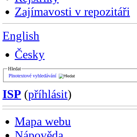
Zajímavosti v repozitáři
English
Česky
Hledat
Plnotextové vyhledávání
ISP
(
příhlásit
)
Mapa webu
Nápověda