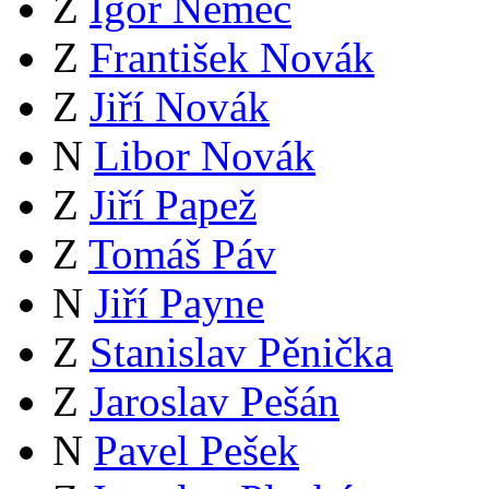
Z
Igor Němec
Z
František Novák
Z
Jiří Novák
N
Libor Novák
Z
Jiří Papež
Z
Tomáš Páv
N
Jiří Payne
Z
Stanislav Pěnička
Z
Jaroslav Pešán
N
Pavel Pešek