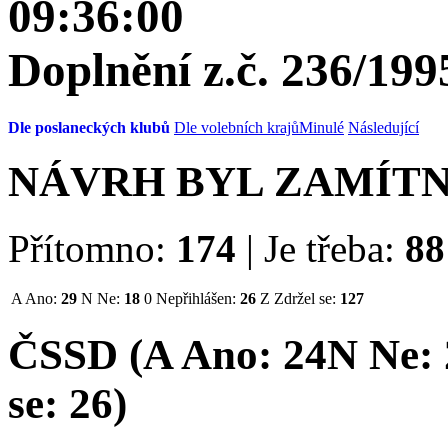
09:36:00
Doplnění z.č. 236/199
Dle poslaneckých klubů
Dle volebních krajů
Minulé
Následující
NÁVRH BYL ZAMÍT
Přítomno:
174
|
Je třeba:
88
A
Ano:
29
N
Ne:
18
0
Nepřihlášen:
26
Z
Zdržel se:
127
ČSSD (
A
Ano:
24
N
Ne:
se:
26
)