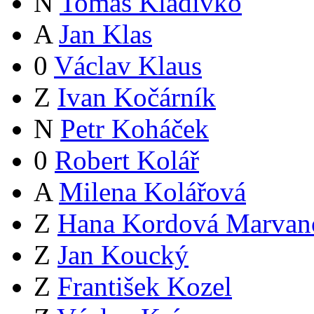
N
Tomáš Kladívko
A
Jan Klas
0
Václav Klaus
Z
Ivan Kočárník
N
Petr Koháček
0
Robert Kolář
A
Milena Kolářová
Z
Hana Kordová Marvan
Z
Jan Koucký
Z
František Kozel