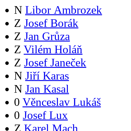
N
Libor Ambrozek
Z
Josef Borák
Z
Jan Grůza
Z
Vilém Holáň
Z
Josef Janeček
N
Jiří Karas
N
Jan Kasal
0
Věnceslav Lukáš
0
Josef Lux
Z
Karel Mach