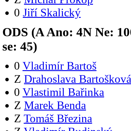
0
Jiří Skalický
ODS (
A
Ano:
4
N
Ne:
10
se:
45
)
0
Vladimír Bartoš
Z
Drahoslava Bartoškov
0
Vlastimil Bařinka
Z
Marek Benda
Z
Tomáš Březina