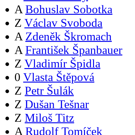
A
Bohuslav Sobotka
Z
Václav Svoboda
A
Zdeněk Škromach
A
František Španbauer
Z
Vladimír Špidla
0
Vlasta Štěpová
Z
Petr Šulák
Z
Dušan Tešnar
Z
Miloš Titz
A
Rudolf Tomíček