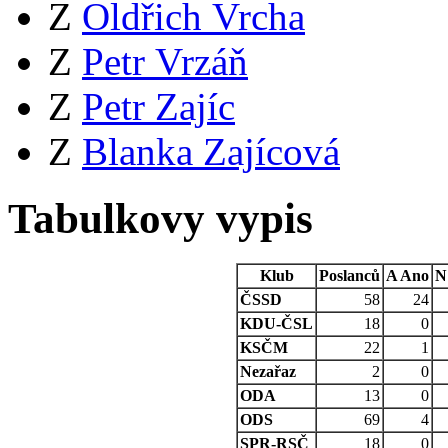
Z
Oldřich Vrcha
Z
Petr Vrzáň
Z
Petr Zajíc
Z
Blanka Zajícová
Tabulkovy vypis
Klub
Poslanců
A
Ano
N
ČSSD
58
24
KDU-ČSL
18
0
KSČM
22
1
Nezařaz
2
0
ODA
13
0
ODS
69
4
SPR-RSČ
18
0