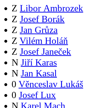
Z
Libor Ambrozek
Z
Josef Borák
Z
Jan Grůza
Z
Vilém Holáň
Z
Josef Janeček
N
Jiří Karas
N
Jan Kasal
0
Věnceslav Lukáš
0
Josef Lux
N
Karel Mach