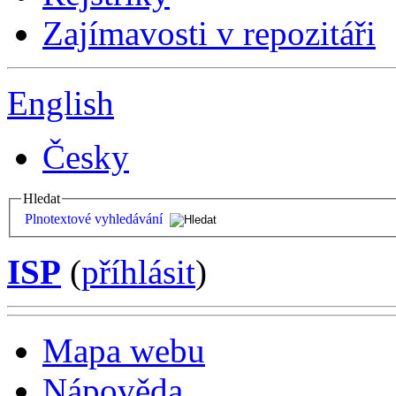
Zajímavosti v repozitáři
English
Česky
Hledat
Plnotextové vyhledávání
ISP
(
příhlásit
)
Mapa webu
Nápověda