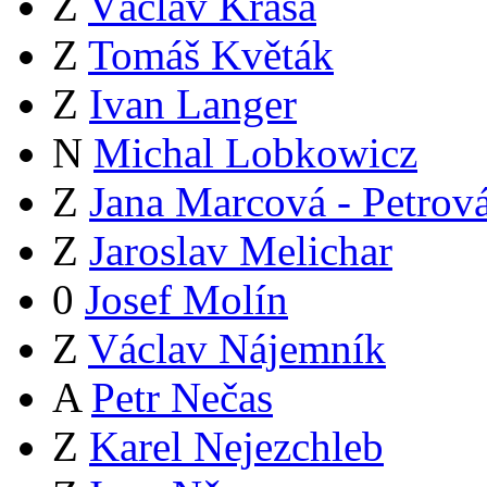
Z
Václav Krása
Z
Tomáš Květák
Z
Ivan Langer
N
Michal Lobkowicz
Z
Jana Marcová - Petrov
Z
Jaroslav Melichar
0
Josef Molín
Z
Václav Nájemník
A
Petr Nečas
Z
Karel Nejezchleb