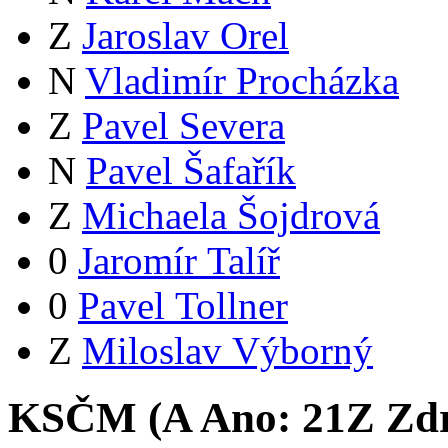
Z
Jaroslav Orel
N
Vladimír Procházka
Z
Pavel Severa
N
Pavel Šafařík
Z
Michaela Šojdrová
0
Jaromír Talíř
0
Pavel Tollner
Z
Miloslav Výborný
KSČM (
A
Ano:
21
Z
Zdr