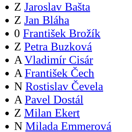
Z
Jaroslav Bašta
Z
Jan Bláha
0
František Brožík
Z
Petra Buzková
A
Vladimír Cisár
A
František Čech
N
Rostislav Čevela
A
Pavel Dostál
Z
Milan Ekert
N
Milada Emmerová