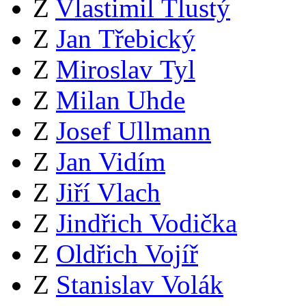
Z
Vlastimil Tlustý
Z
Jan Třebický
Z
Miroslav Tyl
Z
Milan Uhde
Z
Josef Ullmann
Z
Jan Vidím
Z
Jiří Vlach
Z
Jindřich Vodička
Z
Oldřich Vojíř
Z
Stanislav Volák