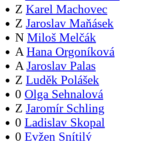
Z
Karel Machovec
Z
Jaroslav Maňásek
N
Miloš Melčák
A
Hana Orgoníková
A
Jaroslav Palas
Z
Luděk Polášek
0
Olga Sehnalová
Z
Jaromír Schling
0
Ladislav Skopal
0
Evžen Snítilý