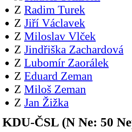
Z
Radim Turek
Z
Jiří Václavek
Z
Miloslav Vlček
Z
Jindřiška Zachardová
Z
Lubomír Zaorálek
Z
Eduard Zeman
Z
Miloš Zeman
Z
Jan Žižka
KDU-ČSL (
N
Ne:
5
0
Ne