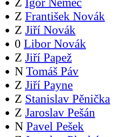
Z
Igor Němec
Z
František Novák
Z
Jiří Novák
0
Libor Novák
Z
Jiří Papež
N
Tomáš Páv
Z
Jiří Payne
Z
Stanislav Pěnička
Z
Jaroslav Pešán
N
Pavel Pešek