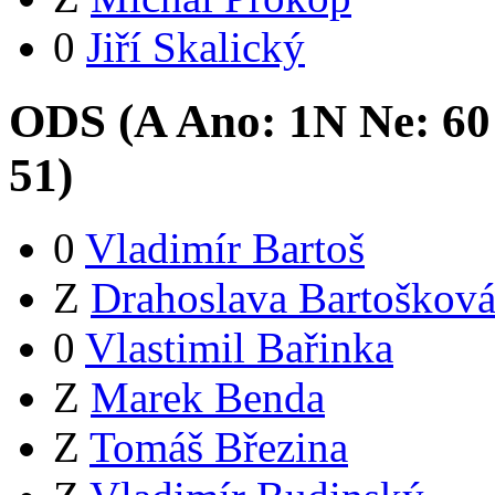
0
Jiří Skalický
ODS (
A
Ano:
1
N
Ne:
6
0
51
)
0
Vladimír Bartoš
Z
Drahoslava Bartoškov
0
Vlastimil Bařinka
Z
Marek Benda
Z
Tomáš Březina