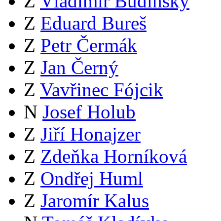
Z
Vladimír Budinský
Z
Eduard Bureš
Z
Petr Čermák
Z
Jan Černý
Z
Vavřinec Fójcik
N
Josef Holub
Z
Jiří Honajzer
Z
Zdeňka Horníková
Z
Ondřej Huml
Z
Jaromír Kalus