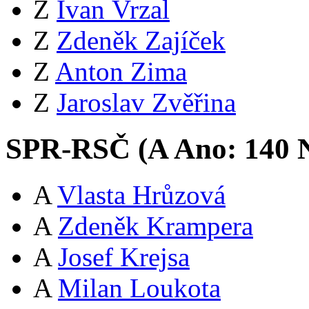
Z
Ivan Vrzal
Z
Zdeněk Zajíček
Z
Anton Zima
Z
Jaroslav Zvěřina
SPR-RSČ (
A
Ano:
14
0
N
A
Vlasta Hrůzová
A
Zdeněk Krampera
A
Josef Krejsa
A
Milan Loukota