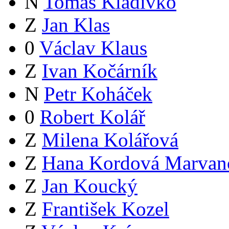
N
Tomáš Kladívko
Z
Jan Klas
0
Václav Klaus
Z
Ivan Kočárník
N
Petr Koháček
0
Robert Kolář
Z
Milena Kolářová
Z
Hana Kordová Marvan
Z
Jan Koucký
Z
František Kozel