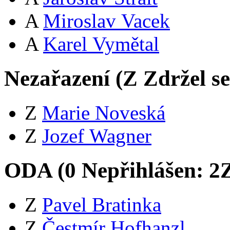
A
Miroslav Vacek
A
Karel Vymětal
Nezařazení (
Z
Zdržel s
Z
Marie Noveská
Z
Jozef Wagner
ODA (
0
Nepřihlášen:
2
Z
Pavel Bratinka
Z
Čestmír Hofhanzl