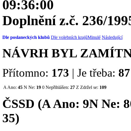
09:36:00
Doplnění z.č. 236/199
Dle poslaneckých klubů
Dle volebních krajů
Minulé
Následující
NÁVRH BYL ZAMÍT
Přítomno:
173
|
Je třeba:
87
A
Ano:
45
N
Ne:
19
0
Nepřihlášen:
27
Z
Zdržel se:
109
ČSSD (
A
Ano:
9
N
Ne:
8
35
)