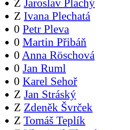
Z
Jaroslav Plachý
Z
Ivana Plechatá
0
Petr Pleva
0
Martin Přibáň
0
Anna Röschová
0
Jan Ruml
0
Karel Sehoř
Z
Jan Stráský
Z
Zdeněk Švrček
Z
Tomáš Teplík