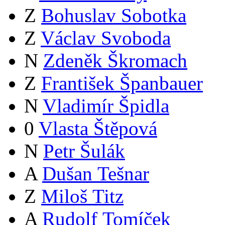
Z
Bohuslav Sobotka
Z
Václav Svoboda
N
Zdeněk Škromach
Z
František Španbauer
N
Vladimír Špidla
0
Vlasta Štěpová
N
Petr Šulák
A
Dušan Tešnar
Z
Miloš Titz
A
Rudolf Tomíček