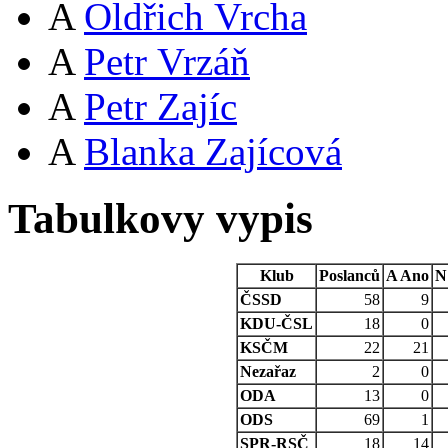
A
Oldřich Vrcha
A
Petr Vrzáň
A
Petr Zajíc
A
Blanka Zajícová
Tabulkovy vypis
Klub
Poslanců
A
Ano
N
ČSSD
58
9
KDU-ČSL
18
0
KSČM
22
21
Nezařaz
2
0
ODA
13
0
ODS
69
1
SPR-RSČ
18
14