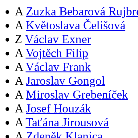
A
Zuzka Bebarová Rujbr
A
Květoslava Čelišová
Z
Václav Exner
A
Vojtěch Filip
A
Václav Frank
A
Jaroslav Gongol
A
Miroslav Grebeníček
A
Josef Houzák
A
Taťána Jirousová
A
Zdeněk Klanica