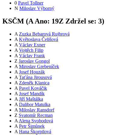
0
Pavel Tollner
N
Miloslav Výborný
KSČM (
A
Ano:
19
Z
Zdržel se:
3
)
A
Zuzka Bebarová Rujbrová
A
Květoslava Čelišová
A
Václav Exner
A
Vojtěch Filip
A
Václav Frank
Z
Jaroslav Gongol
A
Miroslav Grebeníček
A
Josef Houzák
A
Taťána Jirousová
A
Zdeněk Klanica
A
Pavel Kováčik
A
Josef Mandík
A
Jiří Maštálka
A
Dalibor Matulka
A
Miloslav Ransdorf
Z
Svatomír Recman
A
Alena Svobodová
A
Petr Šimůnek
A
Hana Škorpilová