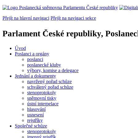
Přejít na hlavní navigaci
Přejít na navigaci sekce
Parlament České republiky, Poslane
Úvod
Poslanci a orgány
poslanci
poslanecké kluby
výbory, komise a delegace
Jednání a dokumenty
navržený pořad schůze
schválený pořad schůze
stenoprotokoly
sněmovní tisky
ústní interpelace
hlasování
usnesení
rejstříky
Společné schůze
stenoprotokoly
jmenný rejstřík