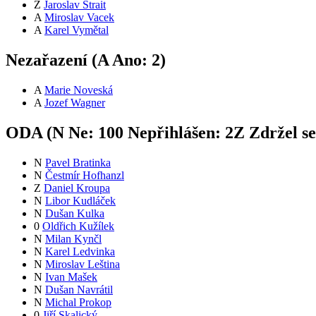
Z
Jaroslav Štrait
A
Miroslav Vacek
A
Karel Vymětal
Nezařazení (
A
Ano:
2
)
A
Marie Noveská
A
Jozef Wagner
ODA (
N
Ne:
10
0
Nepřihlášen:
2
Z
Zdržel s
N
Pavel Bratinka
N
Čestmír Hofhanzl
Z
Daniel Kroupa
N
Libor Kudláček
N
Dušan Kulka
0
Oldřich Kužílek
N
Milan Kynčl
N
Karel Ledvinka
N
Miroslav Leština
N
Ivan Mašek
N
Dušan Navrátil
N
Michal Prokop
0
Jiří Skalický