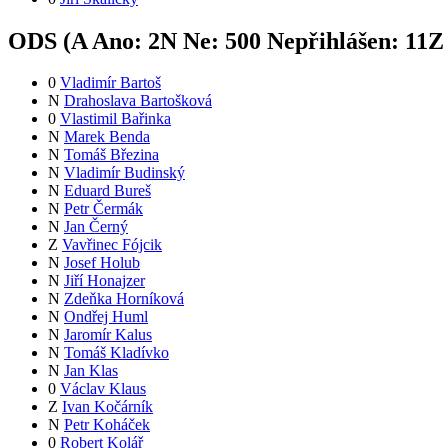
ODS (
A
Ano:
2
N
Ne:
50
0
Nepřihlášen:
11
Z
0
Vladimír Bartoš
N
Drahoslava Bartošková
0
Vlastimil Bařinka
N
Marek Benda
N
Tomáš Březina
N
Vladimír Budinský
N
Eduard Bureš
N
Petr Čermák
N
Jan Černý
Z
Vavřinec Fójcik
N
Josef Holub
N
Jiří Honajzer
N
Zdeňka Horníková
N
Ondřej Huml
N
Jaromír Kalus
N
Tomáš Kladívko
N
Jan Klas
0
Václav Klaus
Z
Ivan Kočárník
N
Petr Koháček
0
Robert Kolář