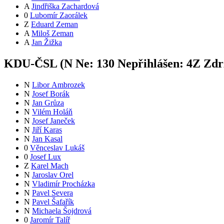
A
Jindřiška Zachardová
0
Lubomír Zaorálek
Z
Eduard Zeman
A
Miloš Zeman
A
Jan Žižka
KDU-ČSL (
N
Ne:
13
0
Nepřihlášen:
4
Z
Zdrž
N
Libor Ambrozek
N
Josef Borák
N
Jan Grůza
N
Vilém Holáň
N
Josef Janeček
N
Jiří Karas
N
Jan Kasal
0
Věnceslav Lukáš
0
Josef Lux
Z
Karel Mach
N
Jaroslav Orel
N
Vladimír Procházka
N
Pavel Severa
N
Pavel Šafařík
N
Michaela Šojdrová
0
Jaromír Talíř