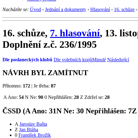
Nacházíte se:
Úvod
›
Jednání a dokumenty
›
Hlasování
›
16. schůze
›
16. schůze,
7. hlasování
, 13. lis
Doplnění z.č. 236/1995
Dle poslaneckých klubů
Dle volebních krajů
Minulé
Následující
NÁVRH BYL ZAMÍTNUT
Přítomno:
172
|
Je třeba:
87
A
Ano:
54
N
Ne:
90
0
Nepřihlášen:
28
Z
Zdržel se:
28
ČSSD (
A
Ano:
31
N
Ne:
3
0
Nepřihlášen:
7
Z
A
Jaroslav Bašta
Z
Jan Bláha
0
František Brožík