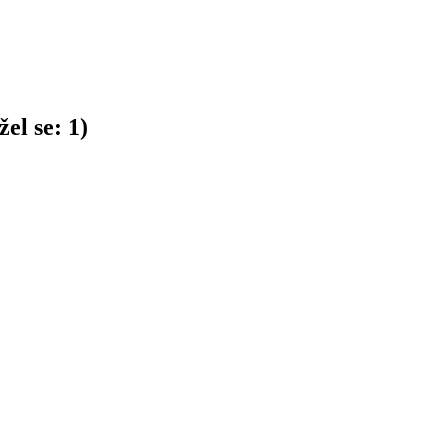
el se:
1
)