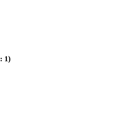
e:
1
)