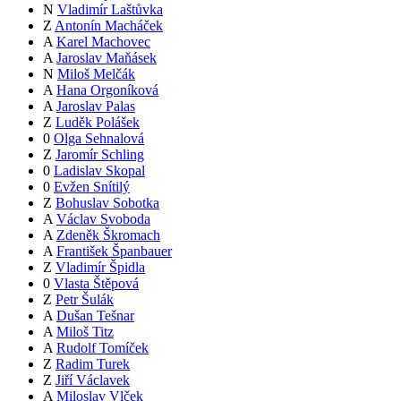
N
Vladimír Laštůvka
Z
Antonín Macháček
A
Karel Machovec
A
Jaroslav Maňásek
N
Miloš Melčák
A
Hana Orgoníková
A
Jaroslav Palas
Z
Luděk Polášek
0
Olga Sehnalová
Z
Jaromír Schling
0
Ladislav Skopal
0
Evžen Snítilý
Z
Bohuslav Sobotka
A
Václav Svoboda
A
Zdeněk Škromach
A
František Španbauer
Z
Vladimír Špidla
0
Vlasta Štěpová
Z
Petr Šulák
A
Dušan Tešnar
A
Miloš Titz
A
Rudolf Tomíček
Z
Radim Turek
Z
Jiří Václavek
A
Miloslav Vlček