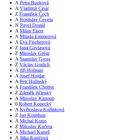
A
Petra Buzková
A
Vladimír Cisár
Z
František Čech
A
Rostislav Čevela
N
Pavel Dostál
A
Milan Ekert
A
Milada Emmerová
A
Eva Fischerová
Z
Jana Gavlasová
Z
Miroslav Grégr
A
Stanislav Gross
Z
Václav Grulich
A
Jiří Hofman
A
Josef Hojdar
A
Petr Hulinský
A
František Chobot
Z
Zdeněk Jičínský
A
Miroslav Kapoun
0
Robert Kopecký
A
Květoslava Kořínková
Z
Jan Kostrhun
A
Michal Kraus
Z
Miloslav Kučera
A
Michael Kuneš
A
Jitka Kupčová