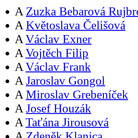
A
Zuzka Bebarová Rujbr
A
Květoslava Čelišová
A
Václav Exner
A
Vojtěch Filip
A
Václav Frank
A
Jaroslav Gongol
A
Miroslav Grebeníček
A
Josef Houzák
A
Taťána Jirousová
A
Zdeněk Klanica