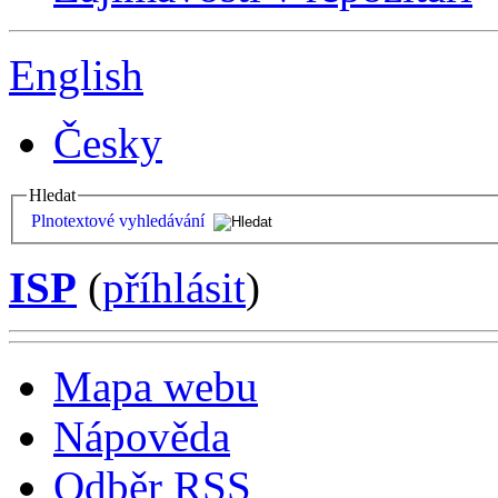
English
Česky
Hledat
Plnotextové vyhledávání
ISP
(
příhlásit
)
Mapa webu
Nápověda
Odběr RSS