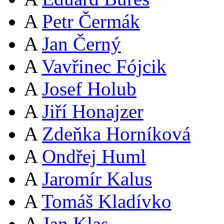
A
Petr Čermák
A
Jan Černý
A
Vavřinec Fójcik
A
Josef Holub
A
Jiří Honajzer
A
Zdeňka Horníková
A
Ondřej Huml
A
Jaromír Kalus
A
Tomáš Kladívko
A
Jan Klas