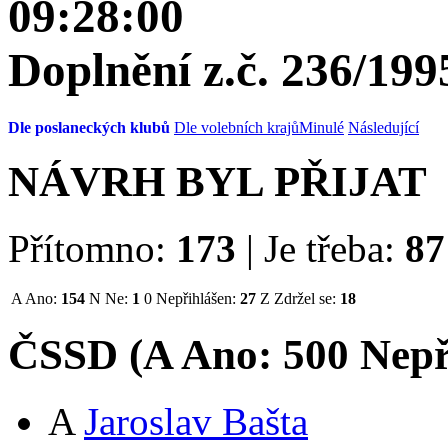
09:28:00
Doplnění z.č. 236/199
Dle poslaneckých klubů
Dle volebních krajů
Minulé
Následující
NÁVRH BYL PŘIJAT
Přítomno:
173
|
Je třeba:
87
A
Ano:
154
N
Ne:
1
0
Nepřihlášen:
27
Z
Zdržel se:
18
ČSSD (
A
Ano:
50
0
Nepř
A
Jaroslav Bašta