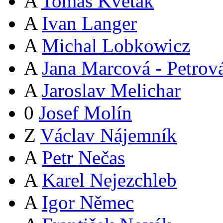
A
Tomáš Květák
A
Ivan Langer
A
Michal Lobkowicz
A
Jana Marcová - Petrov
A
Jaroslav Melichar
0
Josef Molín
Z
Václav Nájemník
A
Petr Nečas
A
Karel Nejezchleb
A
Igor Němec