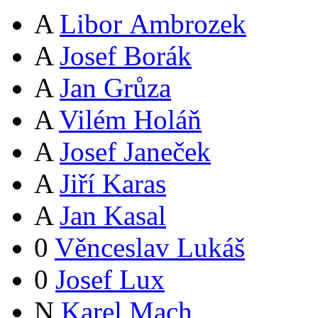
A
Libor Ambrozek
A
Josef Borák
A
Jan Grůza
A
Vilém Holáň
A
Josef Janeček
A
Jiří Karas
A
Jan Kasal
0
Věnceslav Lukáš
0
Josef Lux
N
Karel Mach