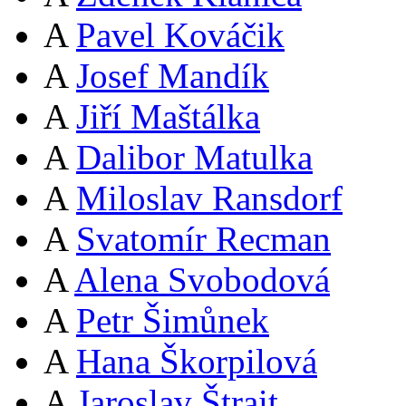
A
Pavel Kováčik
A
Josef Mandík
A
Jiří Maštálka
A
Dalibor Matulka
A
Miloslav Ransdorf
A
Svatomír Recman
A
Alena Svobodová
A
Petr Šimůnek
A
Hana Škorpilová
A
Jaroslav Štrait