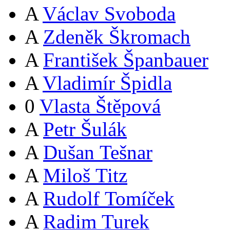
A
Václav Svoboda
A
Zdeněk Škromach
A
František Španbauer
A
Vladimír Špidla
0
Vlasta Štěpová
A
Petr Šulák
A
Dušan Tešnar
A
Miloš Titz
A
Rudolf Tomíček
A
Radim Turek