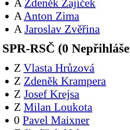
A
Zdeněk Zajíček
A
Anton Zima
A
Jaroslav Zvěřina
SPR-RSČ (
0
Nepřihláš
Z
Vlasta Hrůzová
Z
Zdeněk Krampera
Z
Josef Krejsa
Z
Milan Loukota
0
Pavel Maixner