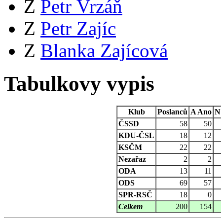
Z
Petr Vrzáň
Z
Petr Zajíc
Z
Blanka Zajícová
Tabulkovy vypis
Klub
Poslanců
A
Ano
N
ČSSD
58
50
KDU-ČSL
18
12
KSČM
22
22
Nezařaz
2
2
ODA
13
11
ODS
69
57
SPR-RSČ
18
0
Celkem
200
154