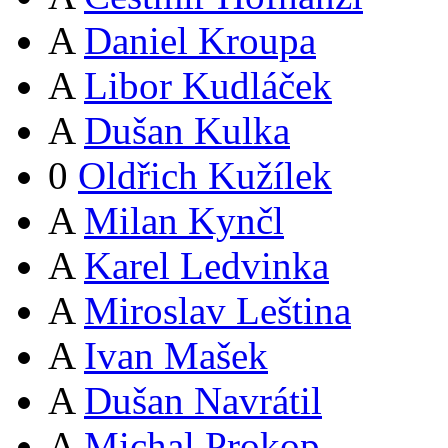
A
Daniel Kroupa
A
Libor Kudláček
A
Dušan Kulka
0
Oldřich Kužílek
A
Milan Kynčl
A
Karel Ledvinka
A
Miroslav Leština
A
Ivan Mašek
A
Dušan Navrátil
A
Michal Prokop