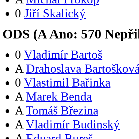
0
Jiří Skalický
ODS (
A
Ano:
57
0
Nepři
0
Vladimír Bartoš
A
Drahoslava Bartoškov
0
Vlastimil Bařinka
A
Marek Benda
A
Tomáš Březina
A
Vladimír Budinský
A
Eduard Bureš