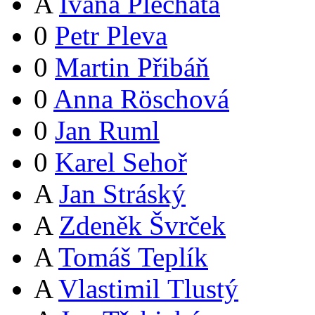
A
Ivana Plechatá
0
Petr Pleva
0
Martin Přibáň
0
Anna Röschová
0
Jan Ruml
0
Karel Sehoř
A
Jan Stráský
A
Zdeněk Švrček
A
Tomáš Teplík
A
Vlastimil Tlustý