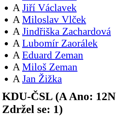
A
Jiří Václavek
A
Miloslav Vlček
A
Jindřiška Zachardová
A
Lubomír Zaorálek
A
Eduard Zeman
A
Miloš Zeman
A
Jan Žižka
KDU-ČSL (
A
Ano:
12
N
Zdržel se:
1
)