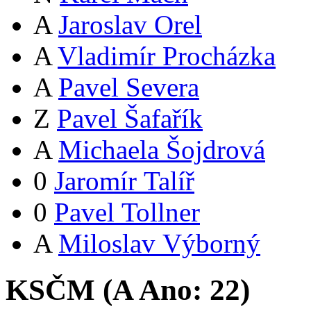
A
Jaroslav Orel
A
Vladimír Procházka
A
Pavel Severa
Z
Pavel Šafařík
A
Michaela Šojdrová
0
Jaromír Talíř
0
Pavel Tollner
A
Miloslav Výborný
KSČM (
A
Ano:
22
)