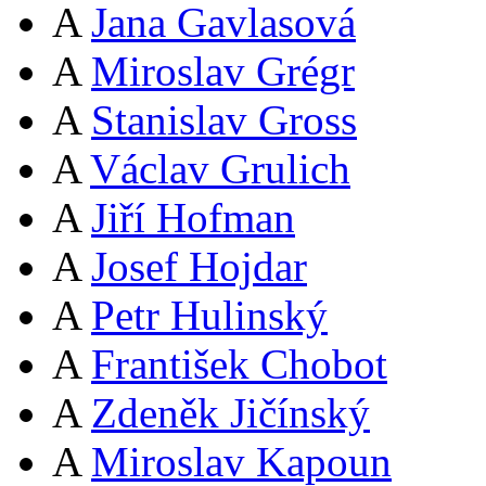
A
Jana Gavlasová
A
Miroslav Grégr
A
Stanislav Gross
A
Václav Grulich
A
Jiří Hofman
A
Josef Hojdar
A
Petr Hulinský
A
František Chobot
A
Zdeněk Jičínský
A
Miroslav Kapoun