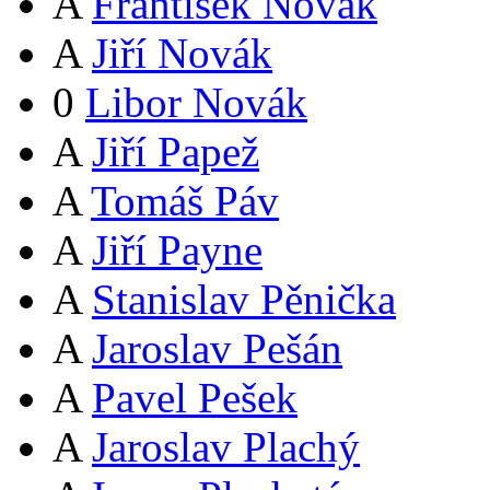
A
František Novák
A
Jiří Novák
0
Libor Novák
A
Jiří Papež
A
Tomáš Páv
A
Jiří Payne
A
Stanislav Pěnička
A
Jaroslav Pešán
A
Pavel Pešek
A
Jaroslav Plachý