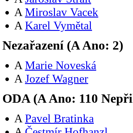
A
Miroslav Vacek
A
Karel Vymětal
Nezařazení (
A
Ano:
2
)
A
Marie Noveská
A
Jozef Wagner
ODA (
A
Ano:
11
0
Nepři
A
Pavel Bratinka
A
Čestmír Hofhanzl