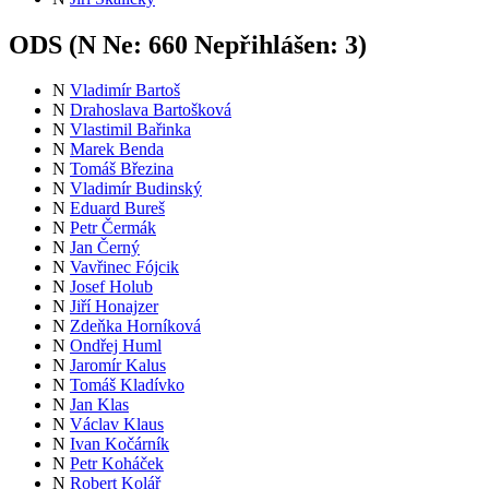
ODS (
N
Ne:
66
0
Nepřihlášen:
3
)
N
Vladimír Bartoš
N
Drahoslava Bartošková
N
Vlastimil Bařinka
N
Marek Benda
N
Tomáš Březina
N
Vladimír Budinský
N
Eduard Bureš
N
Petr Čermák
N
Jan Černý
N
Vavřinec Fójcik
N
Josef Holub
N
Jiří Honajzer
N
Zdeňka Horníková
N
Ondřej Huml
N
Jaromír Kalus
N
Tomáš Kladívko
N
Jan Klas
N
Václav Klaus
N
Ivan Kočárník
N
Petr Koháček
N
Robert Kolář