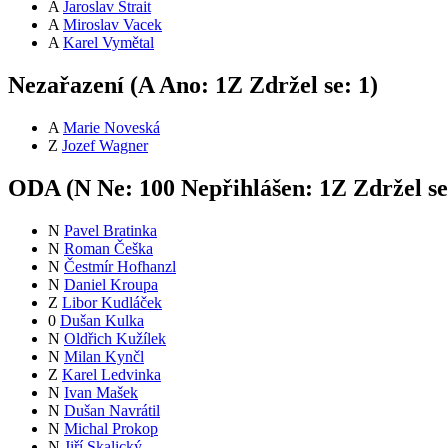
A
Jaroslav Štrait
A
Miroslav Vacek
A
Karel Vymětal
Nezařazení (
A
Ano:
1
Z
Zdržel se:
1
)
A
Marie Noveská
Z
Jozef Wagner
ODA (
N
Ne:
10
0
Nepřihlášen:
1
Z
Zdržel s
N
Pavel Bratinka
N
Roman Češka
N
Čestmír Hofhanzl
N
Daniel Kroupa
Z
Libor Kudláček
0
Dušan Kulka
N
Oldřich Kužílek
N
Milan Kynčl
Z
Karel Ledvinka
N
Ivan Mašek
N
Dušan Navrátil
N
Michal Prokop
N
Jiří Skalický