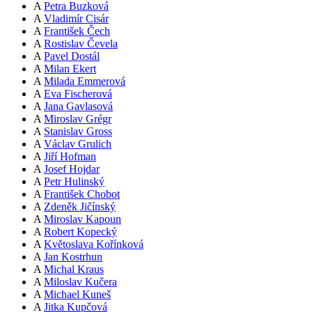
A
Petra Buzková
A
Vladimír Cisár
A
František Čech
A
Rostislav Čevela
A
Pavel Dostál
A
Milan Ekert
A
Milada Emmerová
A
Eva Fischerová
A
Jana Gavlasová
A
Miroslav Grégr
A
Stanislav Gross
A
Václav Grulich
A
Jiří Hofman
A
Josef Hojdar
A
Petr Hulinský
A
František Chobot
A
Zdeněk Jičínský
A
Miroslav Kapoun
A
Robert Kopecký
A
Květoslava Kořínková
A
Jan Kostrhun
A
Michal Kraus
A
Miloslav Kučera
A
Michael Kuneš
A
Jitka Kupčová