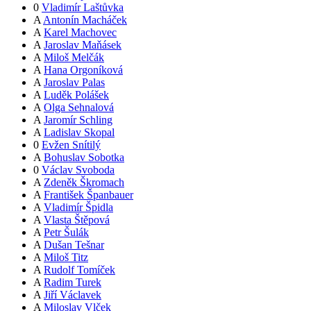
0
Vladimír Laštůvka
A
Antonín Macháček
A
Karel Machovec
A
Jaroslav Maňásek
A
Miloš Melčák
A
Hana Orgoníková
A
Jaroslav Palas
A
Luděk Polášek
A
Olga Sehnalová
A
Jaromír Schling
A
Ladislav Skopal
0
Evžen Snítilý
A
Bohuslav Sobotka
0
Václav Svoboda
A
Zdeněk Škromach
A
František Španbauer
A
Vladimír Špidla
A
Vlasta Štěpová
A
Petr Šulák
A
Dušan Tešnar
A
Miloš Titz
A
Rudolf Tomíček
A
Radim Turek
A
Jiří Václavek
A
Miloslav Vlček