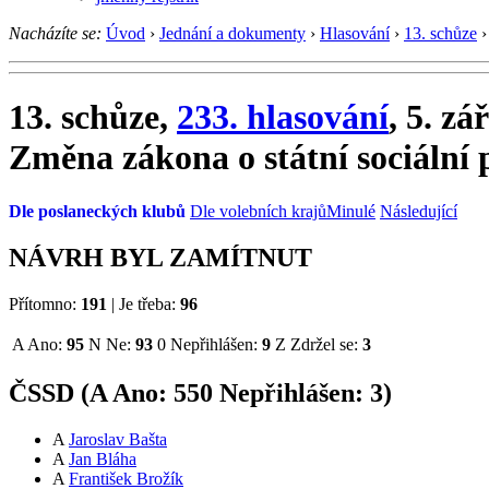
Nacházíte se:
Úvod
›
Jednání a dokumenty
›
Hlasování
›
13. schůze
›
13. schůze,
233. hlasování
, 5. zá
Změna zákona o státní sociální
Dle poslaneckých klubů
Dle volebních krajů
Minulé
Následující
NÁVRH BYL ZAMÍTNUT
Přítomno:
191
|
Je třeba:
96
A
Ano:
95
N
Ne:
93
0
Nepřihlášen:
9
Z
Zdržel se:
3
ČSSD (
A
Ano:
55
0
Nepřihlášen:
3
)
A
Jaroslav Bašta
A
Jan Bláha
A
František Brožík