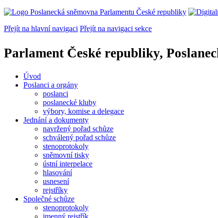
Přejít na hlavní navigaci
Přejít na navigaci sekce
Parlament České republiky, Poslane
Úvod
Poslanci a orgány
poslanci
poslanecké kluby
výbory, komise a delegace
Jednání a dokumenty
navržený pořad schůze
schválený pořad schůze
stenoprotokoly
sněmovní tisky
ústní interpelace
hlasování
usnesení
rejstříky
Společné schůze
stenoprotokoly
jmenný rejstřík