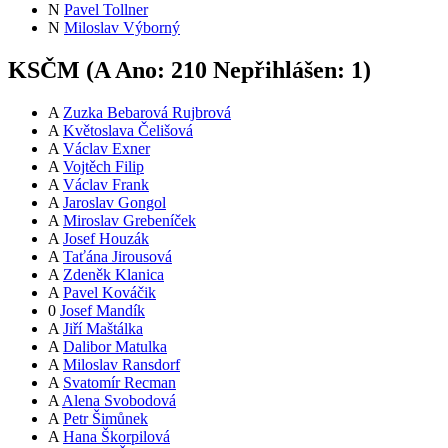
N
Pavel Tollner
N
Miloslav Výborný
KSČM (
A
Ano:
21
0
Nepřihlášen:
1
)
A
Zuzka Bebarová Rujbrová
A
Květoslava Čelišová
A
Václav Exner
A
Vojtěch Filip
A
Václav Frank
A
Jaroslav Gongol
A
Miroslav Grebeníček
A
Josef Houzák
A
Taťána Jirousová
A
Zdeněk Klanica
A
Pavel Kováčik
0
Josef Mandík
A
Jiří Maštálka
A
Dalibor Matulka
A
Miloslav Ransdorf
A
Svatomír Recman
A
Alena Svobodová
A
Petr Šimůnek
A
Hana Škorpilová