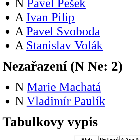
N
Pavel Pešek
A
Ivan Pilip
A
Pavel Svoboda
A
Stanislav Volák
Nezařazení (
N
Ne:
2
)
N
Marie Machatá
N
Vladimír Paulík
Tabulkovy vypis
Klub
Poslanců
A
Ano
N