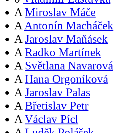
A
Miroslav Máče
A
Antonín Macháček
A
Jaroslav Maňásek
A
Radko Martínek
A
Světlana Navarová
A
Hana Orgoníková
A
Jaroslav Palas
A
Břetislav Petr
A
Václav Pícl
A
Luděk Polášek