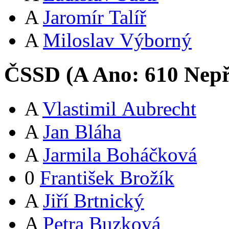
A
Jaromír Talíř
A
Miloslav Výborný
ČSSD (
A
Ano:
61
0
Nepř
A
Vlastimil Aubrecht
A
Jan Bláha
A
Jarmila Boháčková
0
František Brožík
A
Jiří Brtnický
A
Petra Buzková