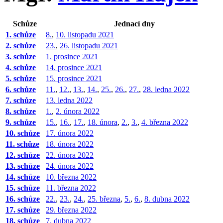
Schůze
Jednací dny
1. schůze
8.
,
10. listopadu 2021
2. schůze
23.
,
26. listopadu 2021
3. schůze
1. prosince 2021
4. schůze
14. prosince 2021
5. schůze
15. prosince 2021
6. schůze
11.
,
12.
,
13.
,
14.
,
25.
,
26.
,
27.
,
28. ledna 2022
7. schůze
13. ledna 2022
8. schůze
1.
,
2. února 2022
9. schůze
15.
,
16.
,
17.
,
18. února
,
2.
,
3.
,
4. března 2022
10. schůze
17. února 2022
11. schůze
18. února 2022
12. schůze
22. února 2022
13. schůze
24. února 2022
14. schůze
10. března 2022
15. schůze
11. března 2022
16. schůze
22.
,
23.
,
24.
,
25. března
,
5.
,
6.
,
8. dubna 2022
17. schůze
29. března 2022
18. schůze
7. dubna 2022