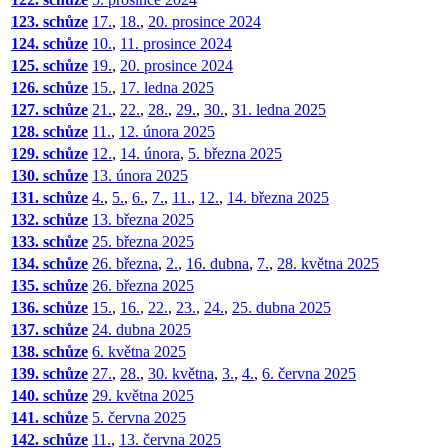
123. schůze
17.
,
18.
,
20. prosince 2024
124. schůze
10.
,
11. prosince 2024
125. schůze
19.
,
20. prosince 2024
126. schůze
15.
,
17. ledna 2025
127. schůze
21.
,
22.
,
28.
,
29.
,
30.
,
31. ledna 2025
128. schůze
11.
,
12. února 2025
129. schůze
12.
,
14. února
,
5. března 2025
130. schůze
13. února 2025
131. schůze
4.
,
5.
,
6.
,
7.
,
11.
,
12.
,
14. března 2025
132. schůze
13. března 2025
133. schůze
25. března 2025
134. schůze
26. března
,
2.
,
16. dubna
,
7.
,
28. května 2025
135. schůze
26. března 2025
136. schůze
15.
,
16.
,
22.
,
23.
,
24.
,
25. dubna 2025
137. schůze
24. dubna 2025
138. schůze
6. května 2025
139. schůze
27.
,
28.
,
30. května
,
3.
,
4.
,
6. června 2025
140. schůze
29. května 2025
141. schůze
5. června 2025
142. schůze
11.
,
13. června 2025