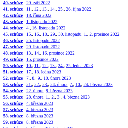
40. schůze
29. září 2022
41. schůze
11.
,
12.
,
13.
,
14.
,
25.
,
26. října 2022
42. schůze
18. října 2022
43. schůze
1. listopadu 2022
44. schůze
4.
,
16. listopadu 2022
45. schůze
15.
,
16.
,
18.
,
29.
,
30. listopadu
,
1.
,
2. prosince 2022
46. schůze
25. listopadu 2022
47. schůze
29. listopadu 2022
48. schůze
13.
,
14.
,
16. prosince 2022
49. schůze
15. prosince 2022
50. schůze
10.
,
11.
,
12.
,
13.
,
24.
,
25. ledna 2023
51. schůze
17.
,
18. ledna 2023
52. schůze
7.
,
8.
,
9.
,
10. února 2023
53. schůze
21.
,
22.
,
23.
,
24. února
,
7.
,
10.
,
24. března 2023
54. schůze
22. února
,
8. března 2023
55. schůze
28. února
,
1.
,
2.
,
3.
,
4. března 2023
56. schůze
4. března 2023
57. schůze
4. března 2023
58. schůze
8. března 2023
59. schůze
8. března 2023