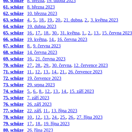
60. schůze
8. března
,
19. dubna 2023
61. schůze
8. března 2023
62. schůze
10. března 2023
63. schůze
4.
,
5.
,
18.
,
19.
,
20.
,
21. dubna
,
2.
,
3. května 2023
64. schůze
19. dubna 2023
65. schůze
16.
,
17.
,
18.
,
30.
,
31. května
,
1.
,
2.
,
13.
,
15. června 2023
66. schůze
19. května
,
14.
,
16. června 2023
67. schůze
8.
,
9. června 2023
68. schůze
14. června 2023
69. schůze
16.
,
21. června 2023
70. schůze
27.
,
28.
,
29.
,
30. června
,
12. července 2023
71. schůze
11.
,
12.
,
13.
,
14.
,
21.
,
26. července 2023
72. schůze
19. července 2023
73. schůze
29. srpna 2023
74. schůze
5.
,
6.
,
8.
,
12.
,
13.
,
14.
,
15. září 2023
75. schůze
7. září 2023
76. schůze
26. září 2023
77. schůze
22. září
,
11.
,
13. října 2023
78. schůze
10.
,
12.
,
13.
,
24.
,
25.
,
26.
,
27. října 2023
79. schůze
17.
,
18.
,
19. října 2023
80. schůze
26. října 2023