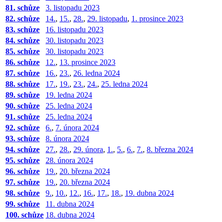
81. schůze
3. listopadu 2023
82. schůze
14.
,
15.
,
28.
,
29. listopadu
,
1. prosince 2023
83. schůze
16. listopadu 2023
84. schůze
30. listopadu 2023
85. schůze
30. listopadu 2023
86. schůze
12.
,
13. prosince 2023
87. schůze
16.
,
23.
,
26. ledna 2024
88. schůze
17.
,
19.
,
23.
,
24.
,
25. ledna 2024
89. schůze
19. ledna 2024
90. schůze
25. ledna 2024
91. schůze
25. ledna 2024
92. schůze
6.
,
7. února 2024
93. schůze
8. února 2024
94. schůze
27.
,
28.
,
29. února
,
1.
,
5.
,
6.
,
7.
,
8. března 2024
95. schůze
28. února 2024
96. schůze
19.
,
20. března 2024
97. schůze
19.
,
20. března 2024
98. schůze
9.
,
10.
,
12.
,
16.
,
17.
,
18.
,
19. dubna 2024
99. schůze
11. dubna 2024
100. schůze
18. dubna 2024