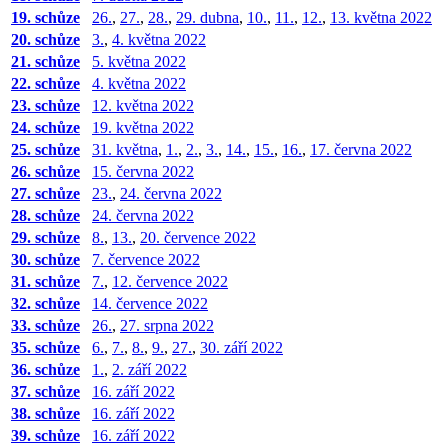
19. schůze
26.
,
27.
,
28.
,
29. dubna
,
10.
,
11.
,
12.
,
13. května 2022
20. schůze
3.
,
4. května 2022
21. schůze
5. května 2022
22. schůze
4. května 2022
23. schůze
12. května 2022
24. schůze
19. května 2022
25. schůze
31. května
,
1.
,
2.
,
3.
,
14.
,
15.
,
16.
,
17. června 2022
26. schůze
15. června 2022
27. schůze
23.
,
24. června 2022
28. schůze
24. června 2022
29. schůze
8.
,
13.
,
20. července 2022
30. schůze
7. července 2022
31. schůze
7.
,
12. července 2022
32. schůze
14. července 2022
33. schůze
26.
,
27. srpna 2022
35. schůze
6.
,
7.
,
8.
,
9.
,
27.
,
30. září 2022
36. schůze
1.
,
2. září 2022
37. schůze
16. září 2022
38. schůze
16. září 2022
39. schůze
16. září 2022