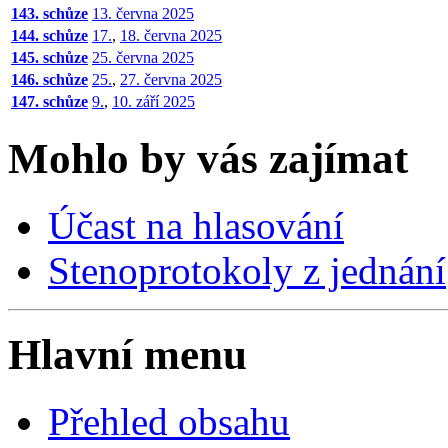
143. schůze
13. června 2025
144. schůze
17.
,
18. června 2025
145. schůze
25. června 2025
146. schůze
25.
,
27. června 2025
147. schůze
9.
,
10. září 2025
Mohlo by vás zajímat
Účast na hlasování
Stenoprotokoly z jednání
Hlavní menu
Přehled obsahu