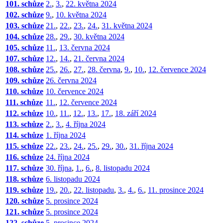
101. schůze
2.
,
3.
,
22. května 2024
102. schůze
9.
,
10. května 2024
103. schůze
21.
,
22.
,
23.
,
24.
,
31. května 2024
104. schůze
28.
,
29.
,
30. května 2024
105. schůze
11.
,
13. června 2024
107. schůze
12.
,
14.
,
21. června 2024
108. schůze
25.
,
26.
,
27.
,
28. června
,
9.
,
10.
,
12. července 2024
109. schůze
26. června 2024
110. schůze
10. července 2024
111. schůze
11.
,
12. července 2024
112. schůze
10.
,
11.
,
12.
,
13.
,
17.
,
18. září 2024
113. schůze
2.
,
3.
,
4. října 2024
114. schůze
1. října 2024
115. schůze
22.
,
23.
,
24.
,
25.
,
29.
,
30.
,
31. října 2024
116. schůze
24. října 2024
117. schůze
30. října
,
1.
,
6.
,
8. listopadu 2024
118. schůze
6. listopadu 2024
119. schůze
19.
,
20.
,
22. listopadu
,
3.
,
4.
,
6.
,
11. prosince 2024
120. schůze
5. prosince 2024
121. schůze
5. prosince 2024
122. schůze
5. prosince 2024