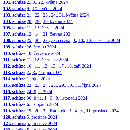
101. schůze
2.
,
3.
,
22. května 2024
102. schůze
9.
,
10. května 2024
103. schůze
21.
,
22.
,
23.
,
24.
,
31. května 2024
104. schůze
28.
,
29.
,
30. května 2024
105. schůze
11.
,
13. června 2024
107. schůze
12.
,
14.
,
21. června 2024
108. schůze
25.
,
26.
,
27.
,
28. června
,
9.
,
10.
,
12. července 2024
109. schůze
26. června 2024
110. schůze
10. července 2024
111. schůze
11.
,
12. července 2024
112. schůze
10.
,
11.
,
12.
,
13.
,
17.
,
18. září 2024
113. schůze
2.
,
3.
,
4. října 2024
114. schůze
1. října 2024
115. schůze
22.
,
23.
,
24.
,
25.
,
29.
,
30.
,
31. října 2024
116. schůze
24. října 2024
117. schůze
30. října
,
1.
,
6.
,
8. listopadu 2024
118. schůze
6. listopadu 2024
119. schůze
19.
,
20.
,
22. listopadu
,
3.
,
4.
,
6.
,
11. prosince 2024
120. schůze
5. prosince 2024
121. schůze
5. prosince 2024
122. schůze
5. prosince 2024