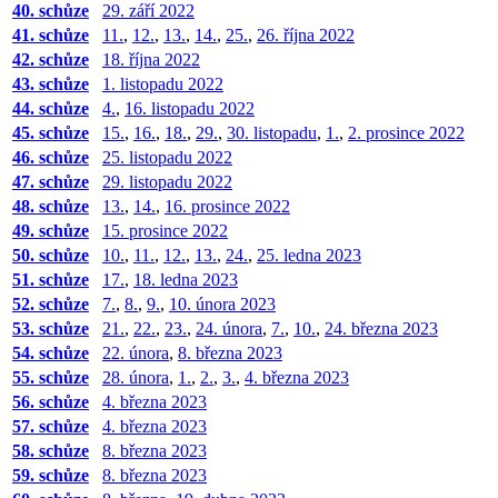
40. schůze
29. září 2022
41. schůze
11.
,
12.
,
13.
,
14.
,
25.
,
26. října 2022
42. schůze
18. října 2022
43. schůze
1. listopadu 2022
44. schůze
4.
,
16. listopadu 2022
45. schůze
15.
,
16.
,
18.
,
29.
,
30. listopadu
,
1.
,
2. prosince 2022
46. schůze
25. listopadu 2022
47. schůze
29. listopadu 2022
48. schůze
13.
,
14.
,
16. prosince 2022
49. schůze
15. prosince 2022
50. schůze
10.
,
11.
,
12.
,
13.
,
24.
,
25. ledna 2023
51. schůze
17.
,
18. ledna 2023
52. schůze
7.
,
8.
,
9.
,
10. února 2023
53. schůze
21.
,
22.
,
23.
,
24. února
,
7.
,
10.
,
24. března 2023
54. schůze
22. února
,
8. března 2023
55. schůze
28. února
,
1.
,
2.
,
3.
,
4. března 2023
56. schůze
4. března 2023
57. schůze
4. března 2023
58. schůze
8. března 2023
59. schůze
8. března 2023