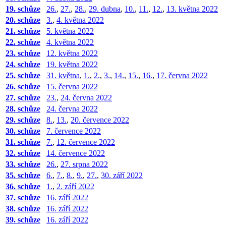
19. schůze
26.
,
27.
,
28.
,
29. dubna
,
10.
,
11.
,
12.
,
13. května 2022
20. schůze
3.
,
4. května 2022
21. schůze
5. května 2022
22. schůze
4. května 2022
23. schůze
12. května 2022
24. schůze
19. května 2022
25. schůze
31. května
,
1.
,
2.
,
3.
,
14.
,
15.
,
16.
,
17. června 2022
26. schůze
15. června 2022
27. schůze
23.
,
24. června 2022
28. schůze
24. června 2022
29. schůze
8.
,
13.
,
20. července 2022
30. schůze
7. července 2022
31. schůze
7.
,
12. července 2022
32. schůze
14. července 2022
33. schůze
26.
,
27. srpna 2022
35. schůze
6.
,
7.
,
8.
,
9.
,
27.
,
30. září 2022
36. schůze
1.
,
2. září 2022
37. schůze
16. září 2022
38. schůze
16. září 2022
39. schůze
16. září 2022