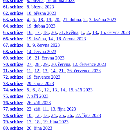
60. schůze
8. března
,
19. dubna 2023
61. schůze
8. března 2023
62. schůze
10. března 2023
63. schůze
4.
,
5.
,
18.
,
19.
,
20.
,
21. dubna
,
2.
,
3. května 2023
64. schůze
19. dubna 2023
65. schůze
16.
,
17.
,
18.
,
30.
,
31. května
,
1.
,
2.
,
13.
,
15. června 2023
66. schůze
19. května
,
14.
,
16. června 2023
67. schůze
8.
,
9. června 2023
68. schůze
14. června 2023
69. schůze
16.
,
21. června 2023
70. schůze
27.
,
28.
,
29.
,
30. června
,
12. července 2023
71. schůze
11.
,
12.
,
13.
,
14.
,
21.
,
26. července 2023
72. schůze
19. července 2023
73. schůze
29. srpna 2023
74. schůze
5.
,
6.
,
8.
,
12.
,
13.
,
14.
,
15. září 2023
75. schůze
7. září 2023
76. schůze
26. září 2023
77. schůze
22. září
,
11.
,
13. října 2023
78. schůze
10.
,
12.
,
13.
,
24.
,
25.
,
26.
,
27. října 2023
79. schůze
17.
,
18.
,
19. října 2023
80. schůze
26. října 2023