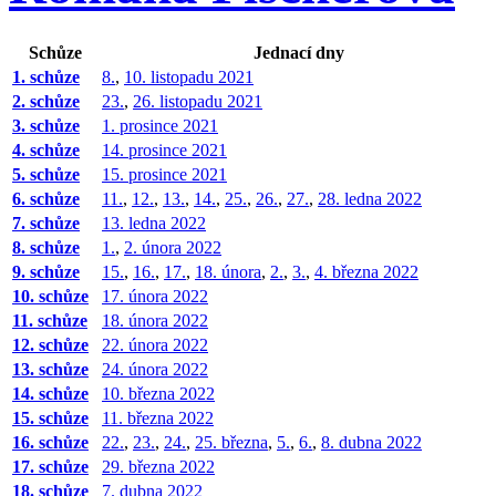
Schůze
Jednací dny
1. schůze
8.
,
10. listopadu 2021
2. schůze
23.
,
26. listopadu 2021
3. schůze
1. prosince 2021
4. schůze
14. prosince 2021
5. schůze
15. prosince 2021
6. schůze
11.
,
12.
,
13.
,
14.
,
25.
,
26.
,
27.
,
28. ledna 2022
7. schůze
13. ledna 2022
8. schůze
1.
,
2. února 2022
9. schůze
15.
,
16.
,
17.
,
18. února
,
2.
,
3.
,
4. března 2022
10. schůze
17. února 2022
11. schůze
18. února 2022
12. schůze
22. února 2022
13. schůze
24. února 2022
14. schůze
10. března 2022
15. schůze
11. března 2022
16. schůze
22.
,
23.
,
24.
,
25. března
,
5.
,
6.
,
8. dubna 2022
17. schůze
29. března 2022
18. schůze
7. dubna 2022