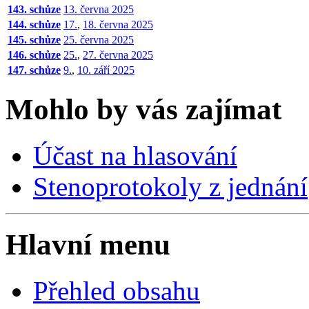
143. schůze
13. června 2025
144. schůze
17.
,
18. června 2025
145. schůze
25. června 2025
146. schůze
25.
,
27. června 2025
147. schůze
9.
,
10. září 2025
Mohlo by vás zajímat
Účast na hlasování
Stenoprotokoly z jednání
Hlavní menu
Přehled obsahu