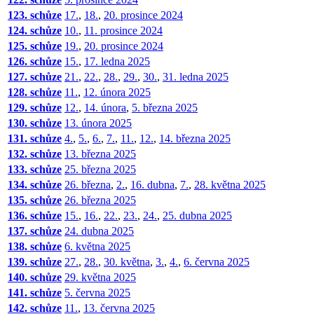
123. schůze
17.
,
18.
,
20. prosince 2024
124. schůze
10.
,
11. prosince 2024
125. schůze
19.
,
20. prosince 2024
126. schůze
15.
,
17. ledna 2025
127. schůze
21.
,
22.
,
28.
,
29.
,
30.
,
31. ledna 2025
128. schůze
11.
,
12. února 2025
129. schůze
12.
,
14. února
,
5. března 2025
130. schůze
13. února 2025
131. schůze
4.
,
5.
,
6.
,
7.
,
11.
,
12.
,
14. března 2025
132. schůze
13. března 2025
133. schůze
25. března 2025
134. schůze
26. března
,
2.
,
16. dubna
,
7.
,
28. května 2025
135. schůze
26. března 2025
136. schůze
15.
,
16.
,
22.
,
23.
,
24.
,
25. dubna 2025
137. schůze
24. dubna 2025
138. schůze
6. května 2025
139. schůze
27.
,
28.
,
30. května
,
3.
,
4.
,
6. června 2025
140. schůze
29. května 2025
141. schůze
5. června 2025
142. schůze
11.
,
13. června 2025