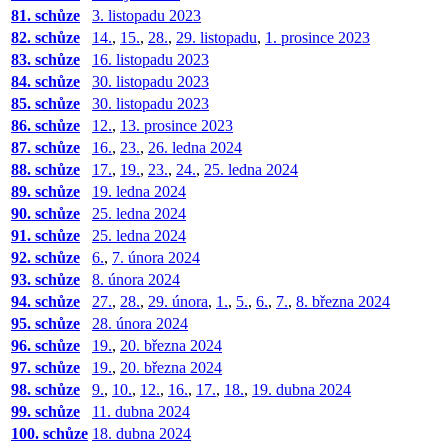
81. schůze
3. listopadu 2023
82. schůze
14.
,
15.
,
28.
,
29. listopadu
,
1. prosince 2023
83. schůze
16. listopadu 2023
84. schůze
30. listopadu 2023
85. schůze
30. listopadu 2023
86. schůze
12.
,
13. prosince 2023
87. schůze
16.
,
23.
,
26. ledna 2024
88. schůze
17.
,
19.
,
23.
,
24.
,
25. ledna 2024
89. schůze
19. ledna 2024
90. schůze
25. ledna 2024
91. schůze
25. ledna 2024
92. schůze
6.
,
7. února 2024
93. schůze
8. února 2024
94. schůze
27.
,
28.
,
29. února
,
1.
,
5.
,
6.
,
7.
,
8. března 2024
95. schůze
28. února 2024
96. schůze
19.
,
20. března 2024
97. schůze
19.
,
20. března 2024
98. schůze
9.
,
10.
,
12.
,
16.
,
17.
,
18.
,
19. dubna 2024
99. schůze
11. dubna 2024
100. schůze
18. dubna 2024