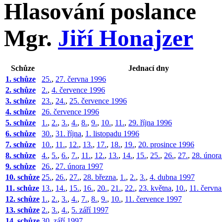
Hlasování poslance
Mgr.
Jiří Honajzer
Schůze
Jednací dny
1. schůze
25.
,
27. června 1996
2. schůze
2.
,
4. července 1996
3. schůze
23.
,
24.
,
25. července 1996
4. schůze
26. července 1996
5. schůze
1.
,
2.
,
3.
,
4.
,
8.
,
9.
,
10.
,
11.
,
29. října 1996
6. schůze
30.
,
31. října
,
1. listopadu 1996
7. schůze
10.
,
11.
,
12.
,
13.
,
17.
,
18.
,
19.
,
20. prosince 1996
8. schůze
4.
,
5.
,
6.
,
7.
,
11.
,
12.
,
13.
,
14.
,
15.
,
25.
,
26.
,
27.
,
28. únor
9. schůze
26.
,
27. února 1997
10. schůze
25.
,
26.
,
27.
,
28. března
,
1.
,
2.
,
3.
,
4. dubna 1997
11. schůze
13.
,
14.
,
15.
,
16.
,
20.
,
21.
,
22.
,
23. května
,
10.
,
11. červn
12. schůze
1.
,
2.
,
3.
,
4.
,
7.
,
8.
,
9.
,
10.
,
11. července 1997
13. schůze
2.
,
3.
,
4.
,
5. září 1997
14. schůze
30. září 1997