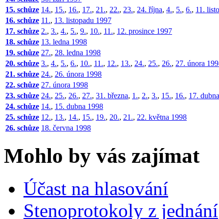
15. schůze
14.
,
15.
,
16.
,
17.
,
21.
,
22.
,
23.
,
24. října
,
4.
,
5.
,
6.
,
11. lis
16. schůze
11.
,
13. listopadu 1997
17. schůze
2.
,
3.
,
4.
,
5.
,
9.
,
10.
,
11.
,
12. prosince 1997
18. schůze
13. ledna 1998
19. schůze
27.
,
28. ledna 1998
20. schůze
3.
,
4.
,
5.
,
6.
,
10.
,
11.
,
12.
,
13.
,
24.
,
25.
,
26.
,
27. února 19
21. schůze
24.
,
26. února 1998
22. schůze
27. února 1998
23. schůze
24.
,
25.
,
26.
,
27.
,
31. března
,
1.
,
2.
,
3.
,
15.
,
16.
,
17. dubn
24. schůze
14.
,
15. dubna 1998
25. schůze
12.
,
13.
,
14.
,
15.
,
19.
,
20.
,
21.
,
22. května 1998
26. schůze
18. června 1998
Mohlo by vás zajímat
Účast na hlasování
Stenoprotokoly z jednání