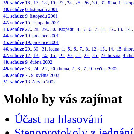
39. schůze
16.
,
17.
,
18.
,
19.
,
23.
,
24.
,
25.
,
26.
,
30.
,
31. října
,
1. listo
40. schůze
9. listopadu 2001
41. schůze
9. listopadu 2001
42. schůze
15. listopadu 2001
43. schůze
27.
,
28.
,
29.
,
30. listopadu
,
4.
,
5.
,
6.
,
7.
,
11.
,
12.
,
13.
,
14.
,
44. schůze
19. prosince 2001
45. schůze
19. prosince 2001
46. schůze
29.
,
30.
,
31. ledna
,
1.
,
5.
,
6.
,
7.
,
8.
,
12.
,
13.
,
14.
,
15. únor
47. schůze
12.
,
13.
,
14.
,
15.
,
19.
,
20.
,
21.
,
22.
,
26.
,
27. března
,
9. du
48. schůze
9. dubna 2002
49. schůze
23.
,
24.
,
25.
,
26. dubna
,
2.
,
3.
,
7.
,
9. května 2002
50. schůze
7.
,
9. května 2002
51. schůze
13. června 2002
Mohlo by vás zajímat
Účast na hlasování
Stenoprotokoly z jednání