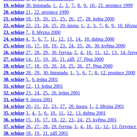
19. schůze
30. listopadu
,
1.
,
2.
,
3.
,
7.
,
8.
,
9.
,
10.
,
21. prosince 1999
20. schůze
21.
,
22. prosince 1999
21. schůze
18.
,
19.
,
20.
,
21.
,
25.
,
26.
,
27.
,
28. ledna 2000
22. schůze
22.
,
23.
,
24.
,
25.
,
29. února
,
1.
,
2.
,
3.
,
7.
,
8.
,
9.
,
10. březn
23. schůze
7.
,
8. března 2000
24. schůze
4.
,
5.
,
6.
,
7.
,
11.
,
12.
,
13.
,
14.
,
18. dubna 2000
25. schůze
16.
,
17.
,
18.
,
19.
,
23.
,
24.
,
25.
,
26.
,
30. května 2000
26. schůze
27.
,
28.
,
29.
,
30. června
,
3.
,
4.
,
10.
,
11.
,
12.
,
13.
,
14. červ
27. schůze
14.
,
15.
,
19.
,
20.
,
21. září
,
27. října 2000
28. schůze
17.
,
18.
,
19.
,
20.
,
24.
,
25.
,
26.
,
27. října 2000
29. schůze
28.
,
29.
,
30. listopadu
,
1.
,
5.
,
6.
,
7.
,
8.
,
12. prosince 2000
30. schůze
5.
,
6. ledna 2001
31. schůze
12.
,
13. ledna 2001
32. schůze
23.
,
24.
,
25.
,
26. ledna 2001
33. schůze
9. února 2001
34. schůze
20.
,
21.
,
22.
,
23.
,
27.
,
28. února
,
1.
,
2. března 2001
35. schůze
3.
,
4.
,
5.
,
6.
,
10.
,
11.
,
12.
,
13. dubna 2001
36. schůze
15.
,
16.
,
17.
,
18.
,
22.
,
23.
,
24.
,
25. května 2001
37. schůze
26.
,
27.
,
28.
,
29. června
,
3.
,
4.
,
10.
,
11.
,
12.
,
13. července
38. schůze
18.
,
19.
,
21. září 2001