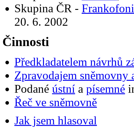
Skupina ČR -
Frankofon
20. 6. 2002
Činnosti
Předkladatelem návrhů 
Zpravodajem sněmovny a 
Podané
ústní
a
písemné
i
Řeč ve sněmovně
Jak jsem hlasoval