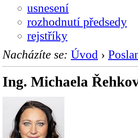
usnesení
rozhodnutí předsedy
rejstříky
Nacházíte se:
Úvod
›
Posla
Ing. Michaela Řehko