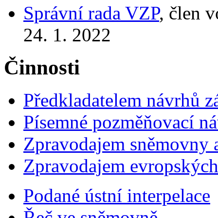
Správní rada VZP
, člen 
24. 1. 2022
Činnosti
Předkladatelem návrhů 
Písemné pozměňovací ná
Zpravodajem sněmovny a 
Zpravodajem evropskýc
Podané ústní interpelace
Řeč ve sněmovně