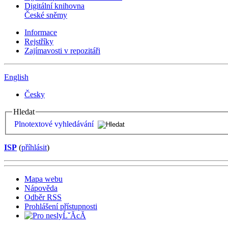
Digitální knihovna
České sněmy
Informace
Rejstříky
Zajímavosti v repozitáři
English
Česky
Hledat
Plnotextové vyhledávání
ISP
(
příhlásit
)
Mapa webu
Nápověda
Odběr RSS
Prohlášení přístupnosti