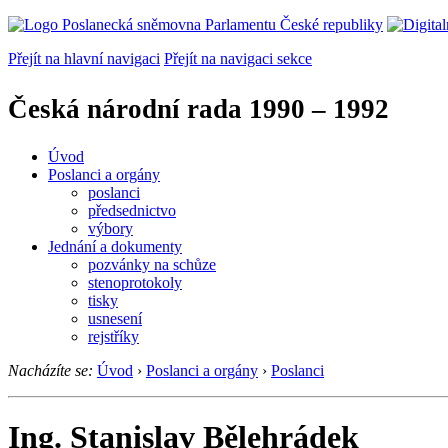
Přejít na hlavní navigaci
Přejít na navigaci sekce
Česká národní rada
1990 – 1992
Úvod
Poslanci a orgány
poslanci
předsednictvo
výbory
Jednání a dokumenty
pozvánky na schůze
stenoprotokoly
tisky
usnesení
rejstříky
Nacházíte se:
Úvod
›
Poslanci a orgány
›
Poslanci
Ing. Stanislav Bělehrádek