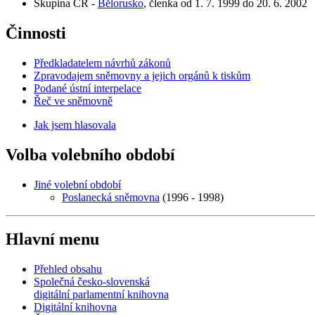
Skupina ČR -
Bělorusko
, členka od 1. 7. 1999 do 20. 6. 2002
Činnosti
Předkladatelem návrhů zákonů
Zpravodajem sněmovny a jejich orgánů k tiskům
Podané ústní interpelace
Řeč ve sněmovně
Jak jsem hlasovala
Volba volebního období
Jiné volební období
Poslanecká sněmovna
(1996 - 1998)
Hlavní menu
Přehled obsahu
Společná česko-slovenská
digitální parlamentní knihovna
Digitální knihovna