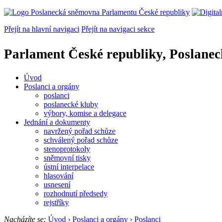
Přejít na hlavní navigaci
Přejít na navigaci sekce
Parlament České republiky, Poslane
Úvod
Poslanci a orgány
poslanci
poslanecké kluby
výbory, komise a delegace
Jednání a dokumenty
navržený pořad schůze
schválený pořad schůze
stenoprotokoly
sněmovní tisky
ústní interpelace
hlasování
usnesení
rozhodnutí předsedy
rejstříky
Nacházíte se:
Úvod
›
Poslanci a orgány
›
Poslanci