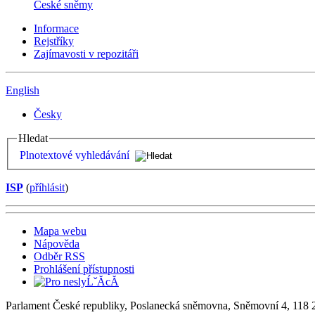
České sněmy
Informace
Rejstříky
Zajímavosti v repozitáři
English
Česky
Hledat
Plnotextové vyhledávání
ISP
(
příhlásit
)
Mapa webu
Nápověda
Odběr RSS
Prohlášení přístupnosti
Parlament České republiky, Poslanecká sněmovna, Sněmovní 4, 118 2