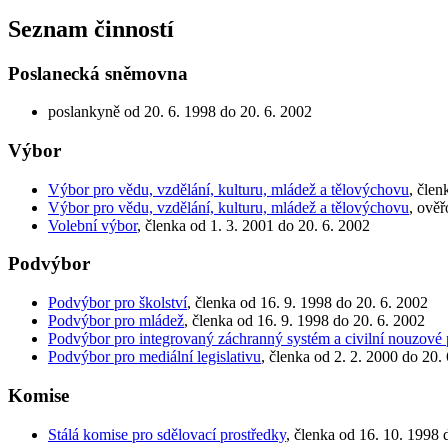
Seznam činností
Poslanecká sněmovna
poslankyně od 20. 6. 1998 do 20. 6. 2002
Výbor
Výbor pro vědu, vzdělání, kulturu, mládež a tělovýchovu
, člen
Výbor pro vědu, vzdělání, kulturu, mládež a tělovýchovu
, ověř
Volební výbor
, členka od 1. 3. 2001 do 20. 6. 2002
Podvýbor
Podvýbor pro školství
, členka od 16. 9. 1998 do 20. 6. 2002
Podvýbor pro mládež
, členka od 16. 9. 1998 do 20. 6. 2002
Podvýbor pro integrovaný záchranný systém a civilní nouzové 
Podvýbor pro mediální legislativu
, členka od 2. 2. 2000 do 20.
Komise
Stálá komise pro sdělovací prostředky
, členka od 16. 10. 1998 