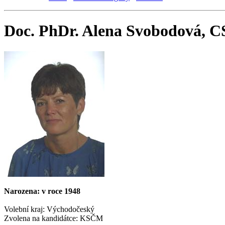
Doc. PhDr. Alena Svobodová, C
Narozena: v roce 1948
Volební kraj: Východočeský
Zvolena na kandidátce: KSČM