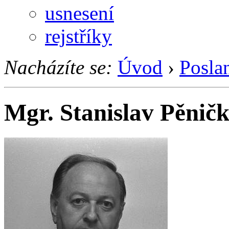
usnesení
rejstříky
Nacházíte se:
Úvod
›
Posla
Mgr. Stanislav Pěnič