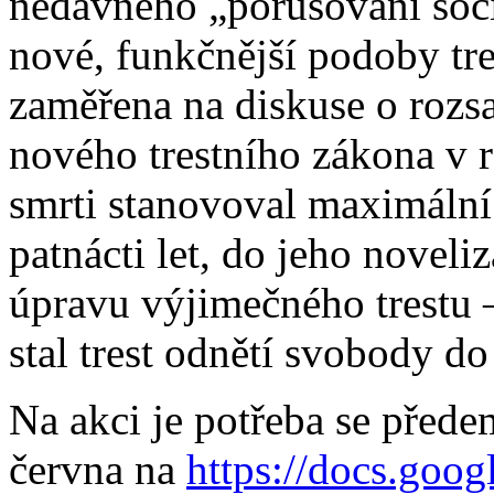
nedávného „porušování soci
nové, funkčnější podoby tres
zaměřena na diskuse o rozsa
nového trestního zákona v r
smrti stanovoval maximální 
patnácti let, do jeho noveli
úpravu výjimečného trestu – 
stal trest odnětí svobody do 
Na akci je potřeba se přede
června na
https://docs.goog