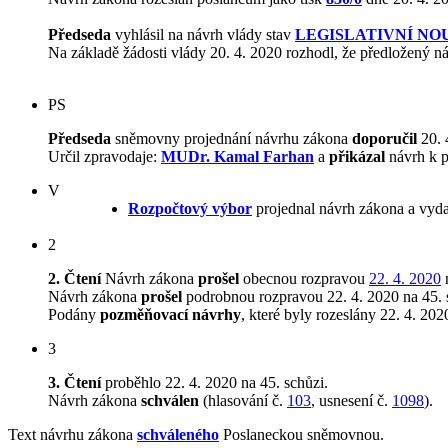
Předseda
vyhlásil na návrh vlády stav
LEGISLATIVNÍ NO
Na základě žádosti vlády 20. 4. 2020 rozhodl, že předložený 
PS
Předseda
sněmovny projednání návrhu zákona
doporučil
20. 
Určil zpravodaje:
MUDr. Kamal Farhan
a
přikázal
návrh k p
V
Rozpočtový výbor
projednal návrh zákona a vyda
2
2. Čtení
Návrh zákona
prošel
obecnou rozpravou
22. 4. 2020
n
Návrh zákona
prošel
podrobnou rozpravou 22. 4. 2020 na 45. 
Podány
pozměňovací návrhy
, které byly rozeslány 22. 4. 
3
3. Čtení
proběhlo 22. 4. 2020 na 45. schůzi.
Návrh zákona
schválen
(hlasování č.
103
, usnesení č.
1098
).
Text návrhu zákona
schváleného
Poslaneckou sněmovnou.