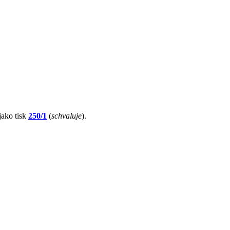
jako tisk
250/1
(
schvaluje
).