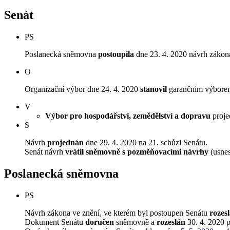
Senát
PS
Poslanecká sněmovna
postoupila
dne 23. 4. 2020 návrh zákona
O
Organizační výbor dne 24. 4. 2020
stanovil
garančním výborem 
V
Výbor pro hospodářství, zemědělství a dopravu
projed
S
Návrh
projednán
dne 29. 4. 2020 na 21. schůzi Senátu.
Senát návrh
vrátil sněmovně s pozměňovacími návrhy
(usnes
Poslanecká sněmovna
PS
Návrh zákona ve znění, ve kterém byl postoupen Senátu
rozes
Dokument Senátu
doručen
sněmovně a
rozeslán
30. 4. 2020 