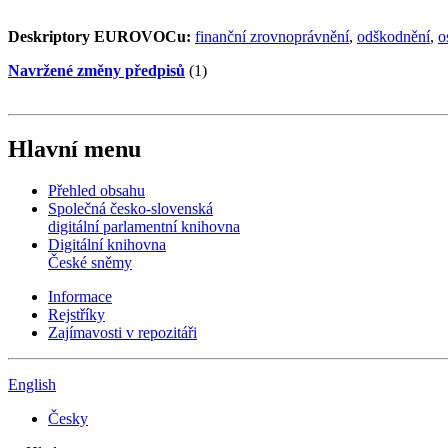
Deskriptory EUROVOCu:
finanční zrovnoprávnění
,
odškodnění
,
o
Navržené změny předpisů
(1)
Hlavní menu
Přehled obsahu
Společná česko-slovenská
digitální parlamentní knihovna
Digitální knihovna
České sněmy
Informace
Rejstříky
Zajímavosti v repozitáři
English
Česky