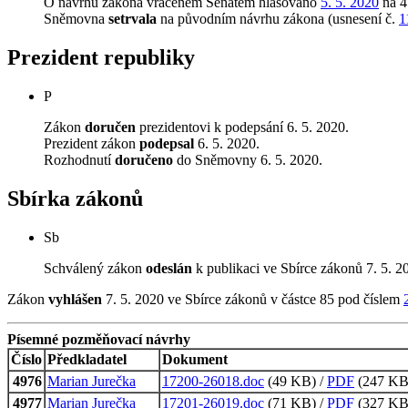
O návrhu zákona vráceném Senátem hlasováno
5. 5. 2020
na 4
Sněmovna
setrvala
na původním návrhu zákona (usnesení č.
1
Prezident republiky
P
Zákon
doručen
prezidentovi k podepsání 6. 5. 2020.
Prezident zákon
podepsal
6. 5. 2020.
Rozhodnutí
doručeno
do Sněmovny 6. 5. 2020.
Sbírka zákonů
Sb
Schválený zákon
odeslán
k publikaci ve Sbírce zákonů 7. 5. 2
Zákon
vyhlášen
7. 5. 2020 ve Sbírce zákonů v částce 85 pod číslem
Písemné pozměňovací návrhy
Číslo
Předkladatel
Dokument
4976
Marian Jurečka
17200-26018.doc
(49 KB) /
PDF
(247 KB,
4977
Marian Jurečka
17201-26019.doc
(71 KB) /
PDF
(327 KB,