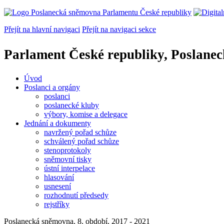
Přejít na hlavní navigaci
Přejít na navigaci sekce
Parlament České republiky, Poslane
Úvod
Poslanci a orgány
poslanci
poslanecké kluby
výbory, komise a delegace
Jednání a dokumenty
navržený pořad schůze
schválený pořad schůze
stenoprotokoly
sněmovní tisky
ústní interpelace
hlasování
usnesení
rozhodnutí předsedy
rejstříky
Poslanecká sněmovna, 8. období, 2017 - 2021