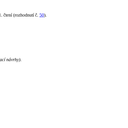
 čtení (rozhodnutí č.
50
).
ací návrhy)
.