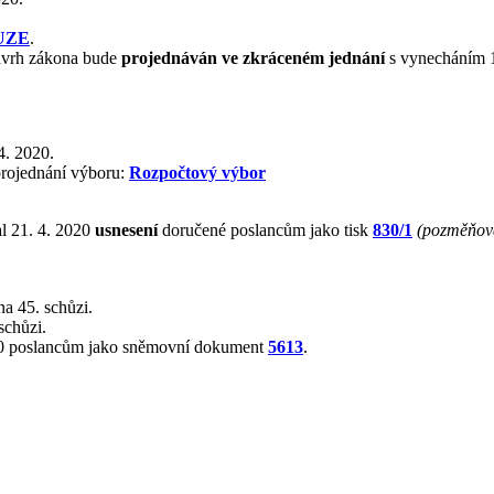
UZE
.
návrh zákona bude
projednáván ve zkráceném jednání
s vynecháním 1.
4. 2020.
rojednání výboru:
Rozpočtový výbor
l 21. 4. 2020
usnesení
doručené poslancům jako tisk
830/1
(pozměňov
a 45. schůzi.
schůzi.
2020 poslancům jako sněmovní dokument
5613
.