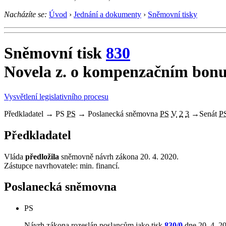
Nacházíte se:
Úvod
›
Jednání a dokumenty
›
Sněmovní tisky
Sněmovní tisk
830
Novela z. o kompenzačním bon
Vysvětlení legislativního procesu
Předkladatel
→
PS
PS
→
Poslanecká sněmovna
PS
V
2
3
→
Senát
P
Předkladatel
Vláda
předložila
sněmovně návrh zákona 20. 4. 2020.
Zástupce navrhovatele: min. financí.
Poslanecká sněmovna
PS
Návrh zákona rozeslán poslancům jako tisk
830/0
dne 20. 4. 2