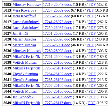
4995
Miroslav Kalousek
17219-26043.docx
(16 KB) /
PDF
(352 KB
5013
Věra Kovářová
17237-26069.doc
(67 KB) /
PDF
(316 KB,
5014
Věra Kovářová
17238-26070.doc
(60 KB) /
PDF
(235 KB,
5017
Lucie Šafránková
17241-26073.docx
(17 KB) /
PDF
(262 KB
5026
Lucie Šafránková
17250-26087.docx
(17 KB) /
PDF
(275 KB
5027
Jan Hrnčíř
17251-26089.docx
(17 KB) /
PDF
(295 KB
5028
Marian Jurečka
17252-26090.doc
(46 KB) /
PDF
(243 KB,
5029
Marian Jurečka
17253-26091.doc
(46 KB) /
PDF
(244 KB,
5036
Miroslav Kalousek
17260-26098.docx
(14 KB) /
PDF
(303 KB
5037
Mikuláš Ferjenčík
17261-26099.docx
(13 KB) /
PDF
(189 KB
5038
Vojtěch Munzar
17262-26100.docx
(19 KB) /
PDF
(218 KB
5039
Mikuláš Ferjenčík
17263-26101.docx
(13 KB) /
PDF
(193 KB
5040
Zbyněk Stanjura
17264-26102.docx
(14 KB) /
PDF
(222 KB
5041
Zbyněk Stanjura
17265-26103.docx
(14 KB) /
PDF
(213 KB
5043
Mikuláš Ferjenčík
17267-26105.docx
(18 KB) /
PDF
(260 KB
5044
Vojtěch Munzar
17268-26106.docx
(18 KB) /
PDF
(206 KB
5046
Jan Skopeček
17270-26109.docx
(18 KB) /
PDF
(198 KB
5049
Mikuláš Ferjenčík
17273-26113.docx
(14 KB) /
PDF
(196 KB