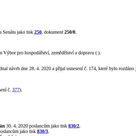
 Senátu jako tisk
250
, dokument
250/0
.
Výbor pro hospodářství, zemědělství a dopravu ( ).
nal návrh dne 28. 4. 2020 a přijal usnesení č. 174, které bylo rozdáno 
ení č.
377
).
lán
30. 4. 2020 poslancům jako tisk
830/2
.
poslancům jako tisk
830/3
.