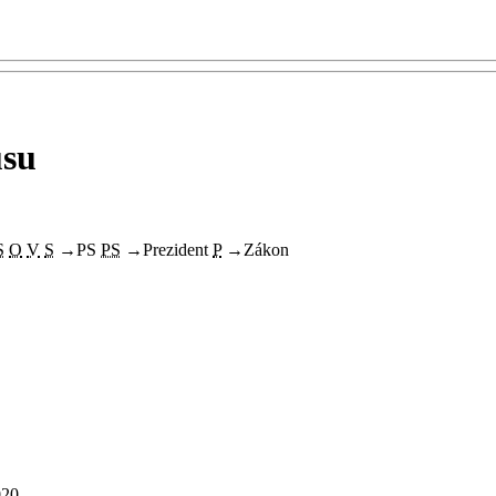
usu
S
O
V
S
→
PS
PS
→
Prezident
P
→
Zákon
020.