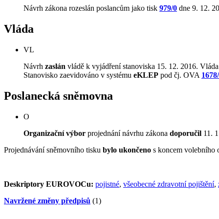
Návrh zákona rozeslán poslancům jako tisk
979/0
dne 9. 12. 2
Vláda
VL
Návrh
zaslán
vládě k vyjádření stanoviska 15. 12. 2016. Vláda
Stanovisko zaevidováno v systému
eKLEP
pod čj. OVA
1678
Poslanecká sněmovna
O
Organizační výbor
projednání návrhu zákona
doporučil
11. 1
Projednávání sněmovního tisku
bylo ukončeno
s koncem volebního 
Deskriptory EUROVOCu:
pojistné
,
všeobecné zdravotní pojištění
,
Navržené změny předpisů
(1)