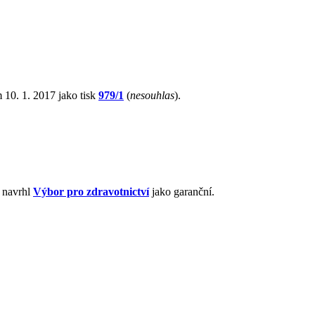
 10. 1. 2017 jako tisk
979/1
(
nesouhlas
).
 navrhl
Výbor pro zdravotnictví
jako garanční.