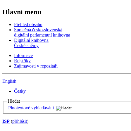
Hlavní menu
Přehled obsahu
Společná česko-slovenská
digitální parlamentní knihovna
Digitální knihovna
České sněmy
Informace
Rejstříky
Zajímavosti v repozitáři
English
Česky
Hledat
Plnotextové vyhledávání
ISP
(
příhlásit
)