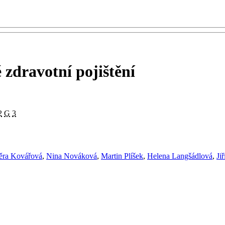
 zdravotní pojištění
2
G
3
ěra Kovářová
,
Nina Nováková
,
Martin Plíšek
,
Helena Langšádlová
,
Ji