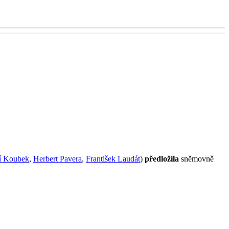
ří Koubek
,
Herbert Pavera
,
František Laudát
)
předložila
sněmovně