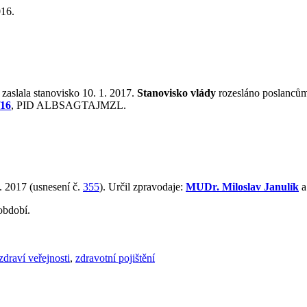
016.
 zaslala stanovisko 10. 1. 2017.
Stanovisko vlády
rozesláno poslancům
/16
, PID ALBSAGTAJMZL.
. 2017 (usnesení č.
355
). Určil zpravodaje:
MUDr. Miloslav Janulík
a
období.
zdraví veřejnosti
,
zdravotní pojištění