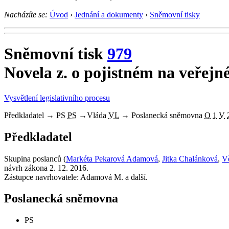
Nacházíte se:
Úvod
›
Jednání a dokumenty
›
Sněmovní tisky
Sněmovní tisk
979
Novela z. o pojistném na veřejné
Vysvětlení legislativního procesu
Předkladatel
→
PS
PS
→
Vláda
VL
→
Poslanecká sněmovna
O
1
V
Předkladatel
Skupina poslanců (
Markéta Pekarová Adamová
,
Jitka Chalánková
,
V
návrh zákona 2. 12. 2016.
Zástupce navrhovatele: Adamová M. a další.
Poslanecká sněmovna
PS