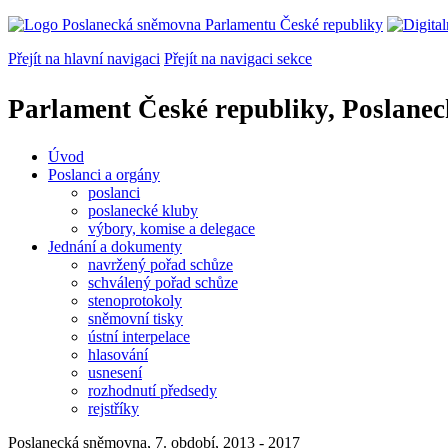
Přejít na hlavní navigaci
Přejít na navigaci sekce
Parlament České republiky, Poslane
Úvod
Poslanci a orgány
poslanci
poslanecké kluby
výbory, komise a delegace
Jednání a dokumenty
navržený pořad schůze
schválený pořad schůze
stenoprotokoly
sněmovní tisky
ústní interpelace
hlasování
usnesení
rozhodnutí předsedy
rejstříky
Poslanecká sněmovna, 7. období, 2013 - 2017