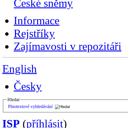
České sněmy
Informace
Rejstříky
Zajímavosti v repozitáři
English
Česky
Hledat
Plnotextové vyhledávání
ISP
(
příhlásit
)