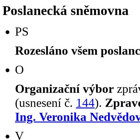
Poslanecká sněmovna
PS
Rozesláno všem poslan
O
Organizační výbor
zpr
(usnesení č.
144
).
Zprav
Ing. Veronika Nedvědo
V