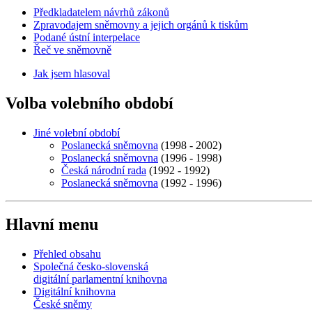
Předkladatelem návrhů zákonů
Zpravodajem sněmovny a jejich orgánů k tiskům
Podané ústní interpelace
Řeč ve sněmovně
Jak jsem hlasoval
Volba volebního období
Jiné volební období
Poslanecká sněmovna
(1998 - 2002)
Poslanecká sněmovna
(1996 - 1998)
Česká národní rada
(1992 - 1992)
Poslanecká sněmovna
(1992 - 1996)
Hlavní menu
Přehled obsahu
Společná česko-slovenská
digitální parlamentní knihovna
Digitální knihovna
České sněmy