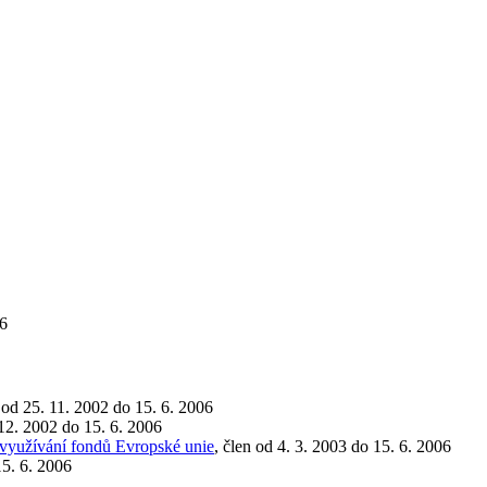
06
n od 25. 11. 2002 do 15. 6. 2006
 12. 2002 do 15. 6. 2006
 využívání fondů Evropské unie
, člen od 4. 3. 2003 do 15. 6. 2006
15. 6. 2006