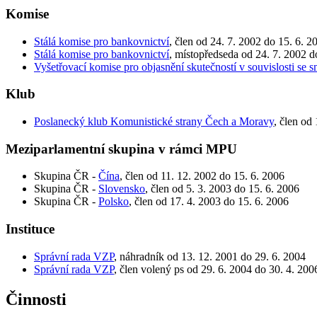
Komise
Stálá komise pro bankovnictví
, člen od 24. 7. 2002 do 15. 6. 2
Stálá komise pro bankovnictví
, místopředseda od 24. 7. 2002 d
Vyšetřovací komise pro objasnění skutečností v souvislosti se
Klub
Poslanecký klub Komunistické strany Čech a Moravy
, člen od
Meziparlamentní skupina v rámci MPU
Skupina ČR -
Čína
, člen od 11. 12. 2002 do 15. 6. 2006
Skupina ČR -
Slovensko
, člen od 5. 3. 2003 do 15. 6. 2006
Skupina ČR -
Polsko
, člen od 17. 4. 2003 do 15. 6. 2006
Instituce
Správní rada VZP
, náhradník od 13. 12. 2001 do 29. 6. 2004
Správní rada VZP
, člen volený ps od 29. 6. 2004 do 30. 4. 200
Činnosti