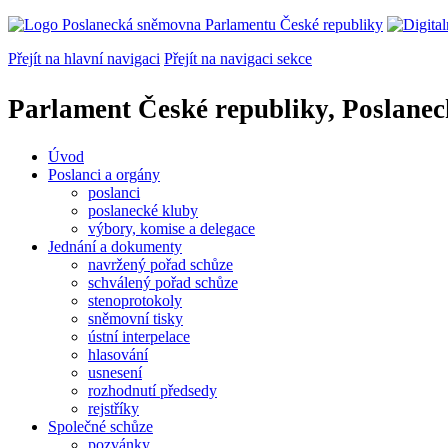
Přejít na hlavní navigaci
Přejít na navigaci sekce
Parlament České republiky, Poslane
Úvod
Poslanci a orgány
poslanci
poslanecké kluby
výbory, komise a delegace
Jednání a dokumenty
navržený pořad schůze
schválený pořad schůze
stenoprotokoly
sněmovní tisky
ústní interpelace
hlasování
usnesení
rozhodnutí předsedy
rejstříky
Společné schůze
pozvánky