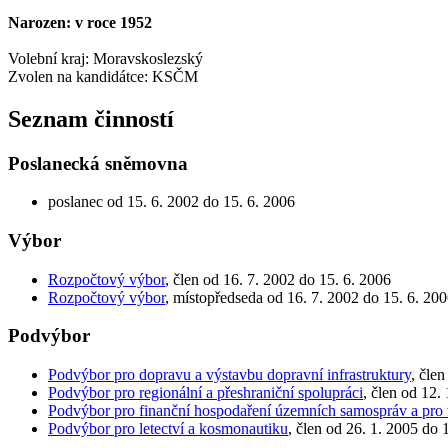
Narozen: v roce 1952
Volební kraj: Moravskoslezský
Zvolen na kandidátce: KSČM
Seznam činností
Poslanecká sněmovna
poslanec od 15. 6. 2002 do 15. 6. 2006
Výbor
Rozpočtový výbor
, člen od 16. 7. 2002 do 15. 6. 2006
Rozpočtový výbor
, místopředseda od 16. 7. 2002 do 15. 6. 20
Podvýbor
Podvýbor pro dopravu a výstavbu dopravní infrastruktury
, čle
Podvýbor pro regionální a přeshraniční spolupráci
, člen od 12.
Podvýbor pro finanční hospodaření územních samospráv a pro
Podvýbor pro letectví a kosmonautiku
, člen od 26. 1. 2005 do 