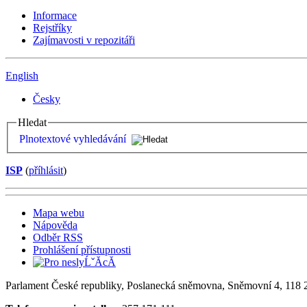
Informace
Rejstříky
Zajímavosti v repozitáři
English
Česky
Hledat
Plnotextové vyhledávání
ISP
(
příhlásit
)
Mapa webu
Nápověda
Odběr RSS
Prohlášení přístupnosti
Parlament České republiky, Poslanecká sněmovna, Sněmovní 4, 118 2