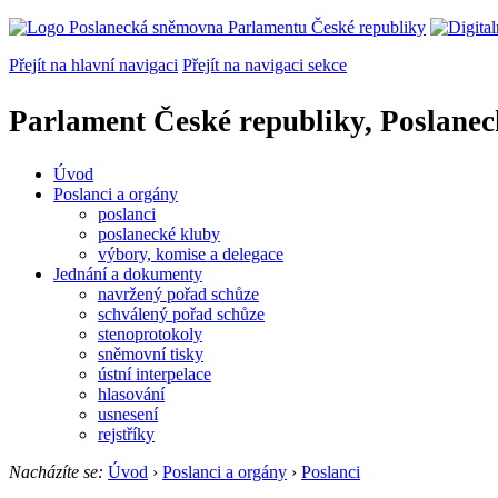
Přejít na hlavní navigaci
Přejít na navigaci sekce
Parlament České republiky, Poslane
Úvod
Poslanci a orgány
poslanci
poslanecké kluby
výbory, komise a delegace
Jednání a dokumenty
navržený pořad schůze
schválený pořad schůze
stenoprotokoly
sněmovní tisky
ústní interpelace
hlasování
usnesení
rejstříky
Nacházíte se:
Úvod
›
Poslanci a orgány
›
Poslanci