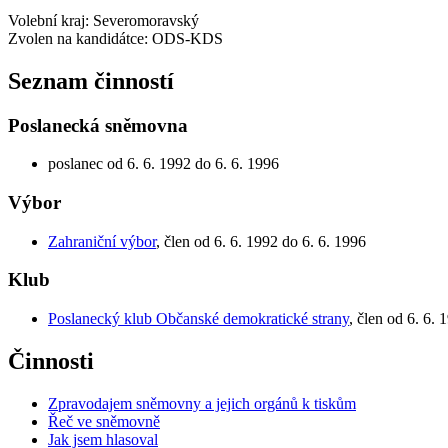
Volební kraj: Severomoravský
Zvolen na kandidátce: ODS-KDS
Seznam činností
Poslanecká sněmovna
poslanec od 6. 6. 1992 do 6. 6. 1996
Výbor
Zahraniční výbor
, člen od 6. 6. 1992 do 6. 6. 1996
Klub
Poslanecký klub Občanské demokratické strany
, člen od 6. 6. 
Činnosti
Zpravodajem sněmovny a jejich orgánů k tiskům
Řeč ve sněmovně
Jak jsem hlasoval