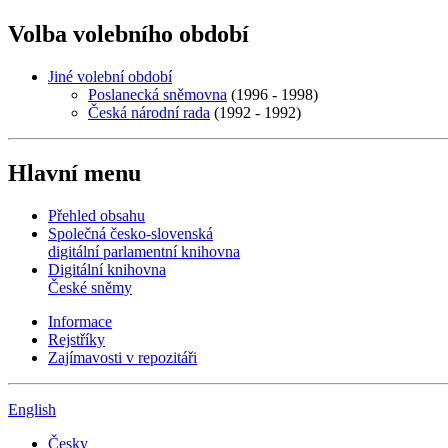
Volba volebního období
Jiné volební období
Poslanecká sněmovna
(1996 - 1998)
Česká národní rada
(1992 - 1992)
Hlavní menu
Přehled obsahu
Společná česko-slovenská
digitální parlamentní knihovna
Digitální knihovna
České sněmy
Informace
Rejstříky
Zajímavosti v repozitáři
English
Česky