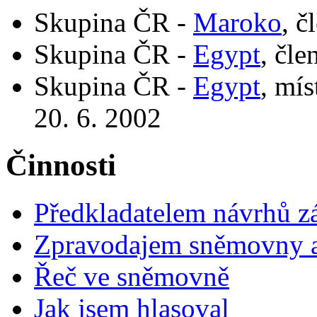
Skupina ČR -
Maroko
, č
Skupina ČR -
Egypt
, čle
Skupina ČR -
Egypt
, mí
20. 6. 2002
Činnosti
Předkladatelem návrhů 
Zpravodajem sněmovny a 
Řeč ve sněmovně
Jak jsem hlasoval