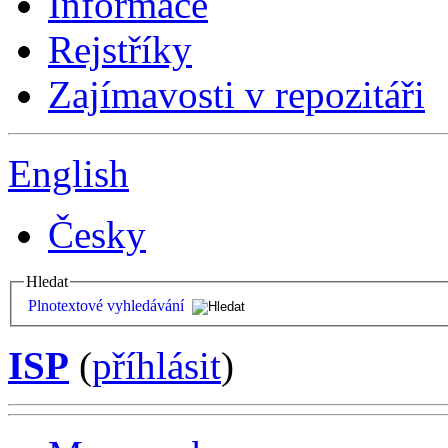
Informace
Rejstříky
Zajímavosti v repozitáři
English
Česky
Hledat
Plnotextové vyhledávání
ISP
(
příhlásit
)