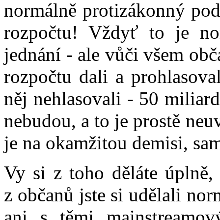
normálně protizákonný podv
rozpočtu! Vždyť to je no
jednání - ale vůči všem ob
rozpočtu dali a prohlasova
něj nehlasovali - 50 miliar
nebudou, a to je prostě ne
je na okamžitou demisi, sa
Vy si z toho děláte úplně, 
z občanů jste si udělali nor
ani s těmi mainstreamov