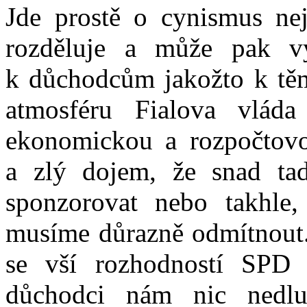
Jde prostě o cynismus nej
rozděluje a může pak vy
k důchodcům jakožto k těm,
atmosféru Fialova vlá
ekonomickou a rozpočtovou
a zlý dojem, že snad t
sponzorovat nebo takhle,
musíme důrazně odmítnout. 
se vší rozhodností SPD
důchodci nám nic nedlu