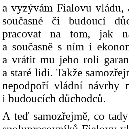
a vyzývám Fialovu vládu, a
současné či budoucí dů
pracovat na tom, jak n
a současně s ním i ekonomi
a vrátit mu jeho roli gara
a staré lidi. Takže samozř
nepodpoří vládní návrhy n
i budoucích důchodců.
A teď samozřejmě, co tady 
spolupracovníků Fialovy vl