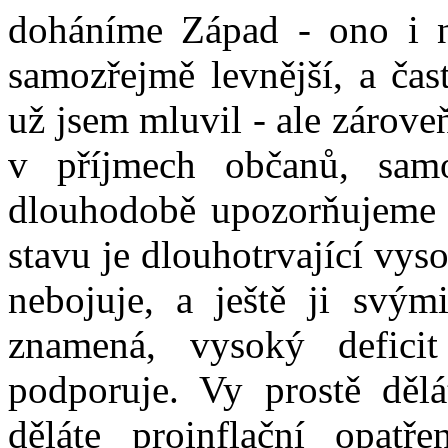
doháníme Západ - ono i n
samozřejmě levnější, a čas
už jsem mluvil - ale zárov
v příjmech občanů, sa
dlouhodobě upozorňujeme n
stavu je dlouhotrvající vyso
nebojuje, a ještě ji svým
znamená, vysoký defici
podporuje. Vy prostě dělát
děláte proinflační opat