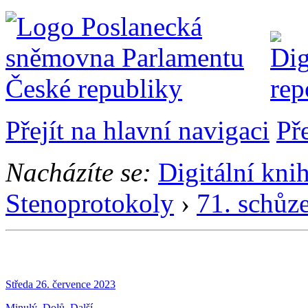
Přejít na hlavní navigaci
Př
Nacházíte se:
Digitální kni
Stenoprotokoly
›
71. schůz
Středa 26. července 2023
Minulý
Dolů
Další