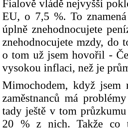
Fialově vládě nejvyšší pok
EU, o 7,5 %. To znamená 
úplně znehodnocujete peníz
znehodnocujete mzdy, do to
o tom už jsem hovořil - Če
vysokou inflaci, než je prům
Mimochodem, když jsem m
zaměstnanců má problémy v
tady ještě v tom průzkumu 
20 % z nich. Takže co 