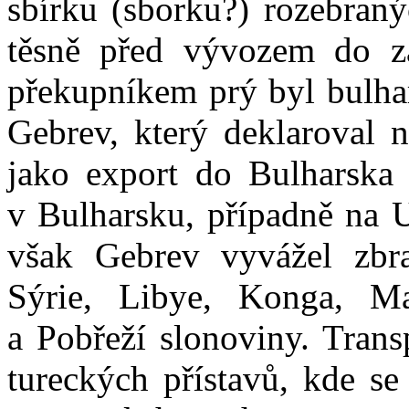
sbírku (sborku?) rozebran
těsně před vývozem do za
překupníkem prý byl bulhar
Gebrev, který deklaroval 
jako export do Bulharska
v Bulharsku, případně na U
však Gebrev vyvážel zbr
Sýrie, Libye, Konga, Ma
a Pobřeží slonoviny. Trans
tureckých přístavů, kde s