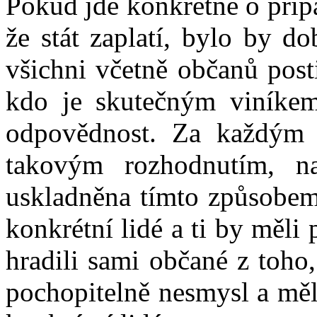
Pokud jde konkrétně o příp
že stát zaplatí, bylo by do
všichni včetně občanů posti
kdo je skutečným viníkem
odpovědnost. Za každým
takovým rozhodnutím, n
uskladněna tímto způsobem
konkrétní lidé a ti by měli 
hradili sami občané z toho,
pochopitelně nesmysl a měl