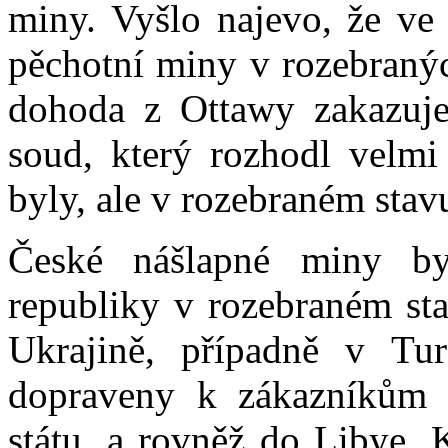
miny. Vyšlo najevo, že ve 
pěchotní miny v rozebranýc
dohoda z Ottawy zakazuje
soud, který rozhodl velmi
byly, ale v rozebraném stav
České nášlapné miny b
republiky v rozebraném st
Ukrajině, případně v Tu
dopraveny k zákazníkům 
státu, a rovněž do Libye,