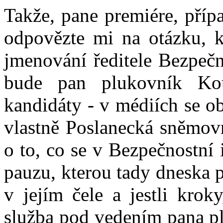
Takže, pane premiére, příp
odpovězte mi na otázku, k
jmenování ředitele Bezpečno
bude pan plukovník Kou
kandidáty - v médiích se ob
vlastně Poslanecká sněmovn
o to, co se v Bezpečnostní
pauzu, kterou tady dneska 
v jejím čele a jestli krok
služba pod vedením pana pl