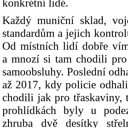
konkrétní lidé.
Každý muniční sklad, voje
standardům a jejich kontrol
Od místních lidí dobře vím
a mnozí si tam chodili pr
samoobsluhy. Poslední odha
až 2017, kdy policie odhalil
chodili jak pro třaskaviny
prohlídkách byly u podez
zhruba dvě desítky stře