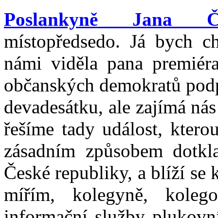
Poslankyně Jana Če
místopředsedo. Já bych ch
námi viděla pana premiéra
občanských demokratů podp
devadesátku, ale zajímá nás
řešíme tady událost, ktero
zásadním způsobem dotkla
České republiky, a blíží se 
mířím, kolegyně, kolego
informační služby plukov