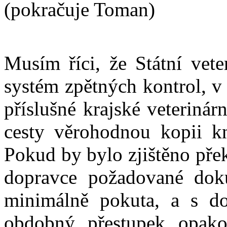
(pokračuje Toman)
Musím říci, že Státní vete
systém zpětných kontrol, v
příslušné krajské veteriná
cesty věrohodnou kopii kn
Pokud by bylo zjištěno přek
dopravce požadované dok
minimálně pokuta, a s d
obdobný přestupek opako