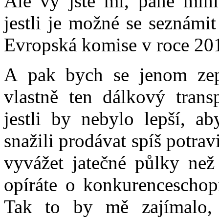
Ale vy jste mi, pane mini
jestli je možné se seznámit
Evropská komise v roce 201
A pak bych se jenom zepta
vlastně ten dálkový trans
jestli by nebylo lepší, a
snažili prodávat spíš potra
vyvážet jatečné půlky než
opíráte o konkurenceschopn
Tak to by mě zajímalo, j