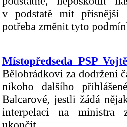
podstatné, nepoškodit n
v podstatě mít přísnější 
potřeba změnit tyto podmín
Místopředseda PSP Vojtě
Bělobrádkovi za dodržení 
nikoho dalšího přihláše
Balcarové, jestli žádá něj
interpelaci na ministra
ukončit.