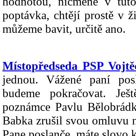
hodnotou, nicméně v tuto
poptávka, chtějí prostě v 
můžeme bavit, určitě ano.
Místopředseda PSP Vojtě
jednou. Vážené paní posl
budeme pokračovat. Ješ
poznámce Pavlu Bělobrádko
Babka zrušil svou omluvu n
Pane poslanče, máte slovo 