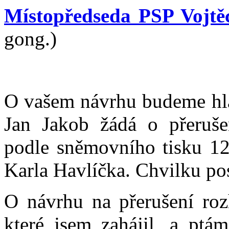
Místopředseda PSP Vojtěc
gong.)
O vašem návrhu budeme hla
Jan Jakob žádá o přerušen
podle sněmovního tisku 12
Karla Havlíčka. Chvilku p
O návrhu na přerušení r
které jsem zahájil, a ptá