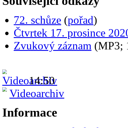
Související odkazy
72. schůze
(
pořad
)
Čtvrtek 17. prosince 202
Zvukový záznam
(MP3;
14:50
Videoarchiv
Informace