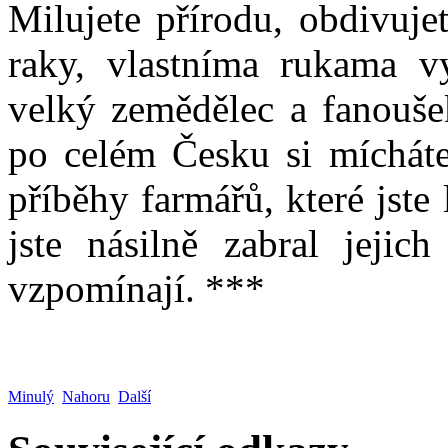
Milujete přírodu, obdivuje
raky, vlastníma rukama vy
velký zemědělec a fanouše
po celém Česku si mícháte
příběhy farmářů, které jste
jste násilně zabral jeji
vzpomínají. ***
Minulý
Nahoru
Další