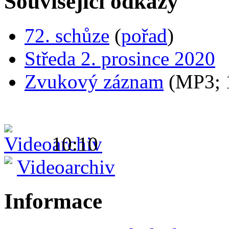
Související odkazy
72. schůze
(
pořad
)
Středa 2. prosince 2020
Zvukový záznam
(MP3;
10:10
Videoarchiv
Informace