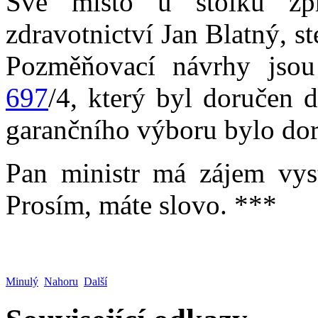
Své místo u stolku zpr
zdravotnictví Jan Blatný, st
Pozměňovací návrhy jso
697
/4, který byl doručen 
garančního výboru bylo do
Pan ministr má zájem vyst
Prosím, máte slovo. ***
Minulý
Nahoru
Další