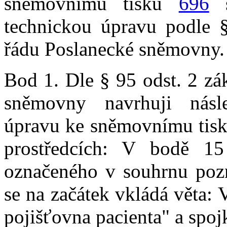
sněmovnímu tisku
696
s
technickou úpravu podle 
řádu Poslanecké sněmovny.
Bod 1. Dle § 95 odst. 2 zá
sněmovny navrhuji násled
úpravu ke sněmovnímu tis
prostředcích: V bodě 1
označeného v souhrnu po
se na začátek vkládá věta: 
pojišťovna pacienta" a spojk