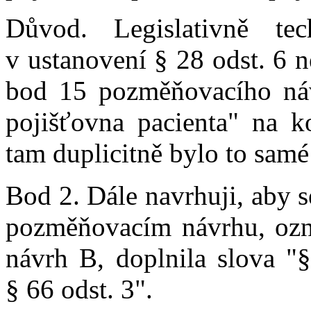
Důvod. Legislativně tec
v ustanovení § 28 odst. 6 n
bod 15 pozměňovacího náv
pojišťovna pacienta" na k
tam duplicitně bylo to samé
Bod 2. Dále navrhuji, aby 
pozměňovacím návrhu, oz
návrh B, doplnila slova "§
§ 66 odst. 3".