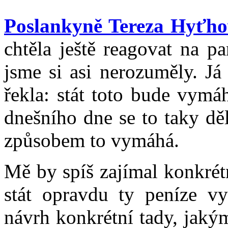
Poslankyně Tereza Hyťh
chtěla ještě reagovat na 
jsme si asi nerozuměly. Já
řekla: stát toto bude vymá
dnešního dne se to taky dě
způsobem to vymáhá.
Mě by spíš zajímal konkrétn
stát opravdu ty peníze v
návrh konkrétní tady, jak