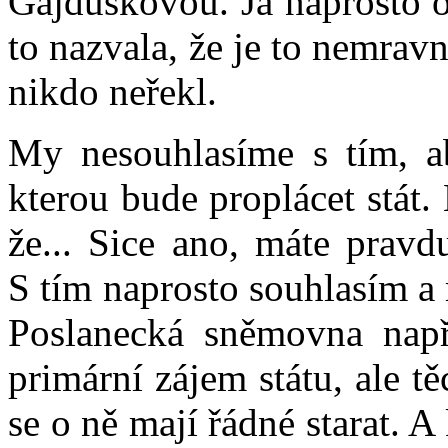
Gajdůškovou. Já naprosto od
to nazvala, že je to nemravn
nikdo neřekl.
My nesouhlasíme s tím, ab
kterou bude proplácet stát. 
že... Sice ano, máte pravdu
S tím naprosto souhlasím a
Poslanecká sněmovna např
primární zájem státu, ale těc
se o ně mají řádné starat. 