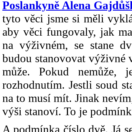
Poslankyně Alena Gajdůš
tyto věci jsme si měli vykl
aby věci fungovaly, jak ma
na výživném, se stane d
budou stanovovat výživné ve
může. Pokud nemůže, je
rozhodnutím. Jestli soud s
na to musí mít. Jinak nevím,
výši stanoví. To je podmínk
A podmínka číslo dvě. Já se