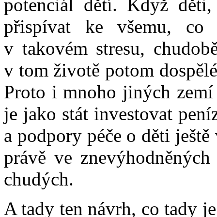
potenciál dětí. Když děti
přispívat ke všemu, co s
v takovém stresu, chudobě
v tom životě potom dospělé
Proto i mnoho jiných zemí 
je jako stát investovat pen
a podpory péče o děti ješt
právě ve znevýhodněných 
chudých.
A tady ten návrh, co tady je,