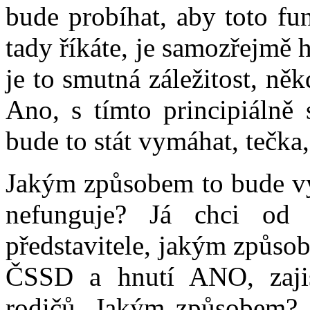
bude probíhat, aby toto fu
tady říkáte, je samozřejmě h
je to smutná záležitost, ně
Ano, s tímto principiálně 
bude to stát vymáhat, tečka,
Jakým způsobem to bude vy
nefunguje? Já chci od 
představitele, jakým způsob
ČSSD a hnutí ANO, zajis
rodičů. Jakým způsobem? 