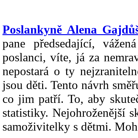
Poslankyně Alena Gajdů
pane předsedající, vážen
poslanci, víte, já za nemra
nepostará o ty nejzraniteln
jsou děti. Tento návrh směřu
co jim patří. To, aby skute
statistiky. Nejohroženější s
samoživitelky s dětmi. Mohu