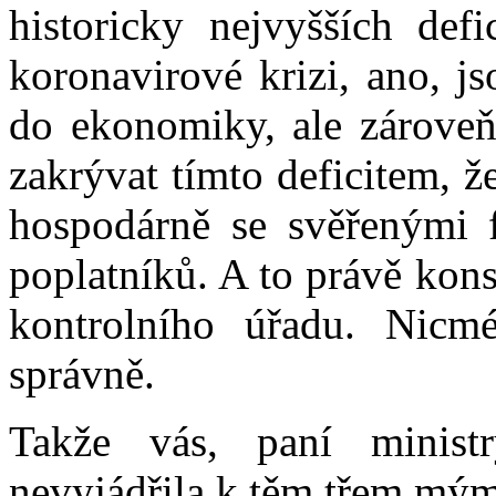
historicky nejvyšších def
koronavirové krizi, ano, j
do ekonomiky, ale zároveň
zakrývat tímto deficitem, 
hospodárně se svěřenými 
poplatníků. A to právě kon
kontrolního úřadu. Nicmé
správně.
Takže vás, paní minist
nevyjádřila k těm třem mý