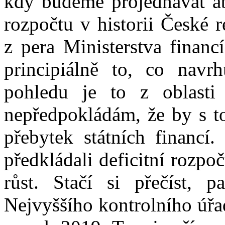
kdy budeme projednávat abs
rozpočtu v historii České 
z pera Ministerstva financ
principiálně to, co navr
pohledu je to z oblasti d
nepředpokládám, že by s t
přebytek státních financí
předkládali deficitní rozp
růst. Stačí si přečíst, p
Nejvyššího kontrolního úřa