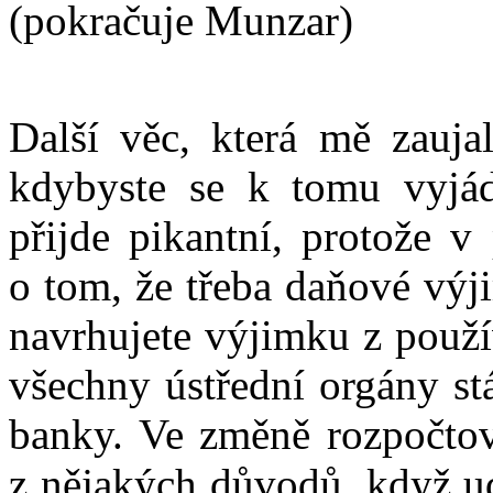
(pokračuje Munzar)
Další věc, která mě zaujal
kdybyste se k tomu vyjádř
přijde pikantní, protože v
o tom, že třeba daňové výj
navrhujete výjimku z použí
všechny ústřední orgány st
banky. Ve změně rozpočtov
z nějakých důvodů, když ud