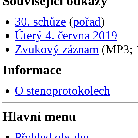
Související odkazy
30. schůze
(
pořad
)
Úterý 4. června 2019
Zvukový záznam
(MP3;
Informace
O stenoprotokolech
Hlavní menu
Přehled obsahu