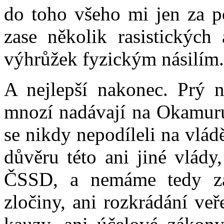
do toho všeho mi jen za po
zase několik rasistických
výhrůžek fyzickým násilím.
A nejlepší nakonec. Prý n
mnozí nadávají na Okamuru
se nikdy nepodíleli na vlád
důvěru této ani jiné vlády
ČSSD, a nemáme tedy za 
zločiny, ani rozkrádání veř