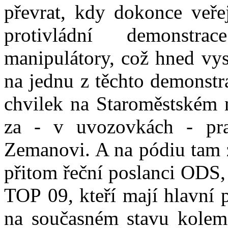
převrat, kdy dokonce veře
protivládní demonstra
manipulátory, což hned vys
na jednu z těchto demonstr
chvilek na Staroměstském n
za - v uvozovkách - pra
Zemanovi. A na pódiu tam 
přitom řeční poslanci OD
TOP 09, kteří mají hlavní p
na současném stavu kolem e