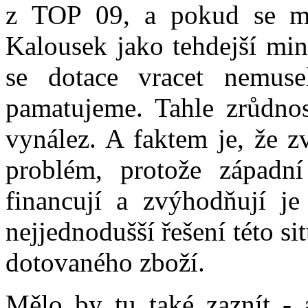
z TOP 09, a pokud se mu
Kalousek jako tehdejší mini
se dotace vracet nemuse
pamatujeme. Tahle zrůdno
vynález. A faktem je, že z
problém, protože západn
financují a zvýhodňují je
nejjednodušší řešení této si
dotovaného zboží.
Mělo by tu také zaznít - 