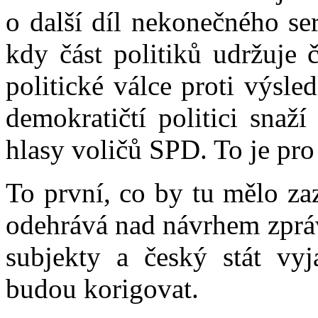
o další díl nekonečného se
kdy část politiků udržuje 
politické válce proti výsle
demokratičtí politici snaž
hlasy voličů SPD. To je pro
To první, co by tu mělo zaz
odehrává nad návrhem zpráv
subjekty a český stát vyj
budou korigovat.