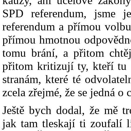
kauzy, ani účelové zákony
SPD referendum, jsme jed
referendum a přímou volbu 
přímou hmotnou odpovědnos
tomu brání, a přitom chtě
přitom kritizují ty, kteří tu
stranám, které té odvolate
zcela zřejmé, že se jedná o 
Ještě bych dodal, že mě tr
jak tam tleskají ti zoufalí