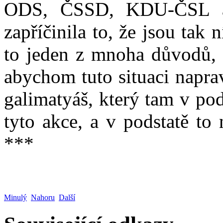
ODS, ČSSD, KDU-ČSL a t
zapříčinila to, že jsou ta
to jeden z mnoha důvodů, p
abychom tuto situaci napra
galimatyáš, který tam v po
tyto akce, a v podstatě to
***
Minulý
Nahoru
Další