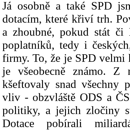
Já osobně a také SPD jsm
dotacím, které křiví trh. 
a zhoubné, pokud stát či
poplatníků, tedy i českých
firmy. To, že je SPD velmi 
je všeobecně známo. Z m
kšeftovaly snad všechny p
vliv - obzvláště ODS a ČS
politiky, a jejich zločiny 
Dotace pobírali miliar