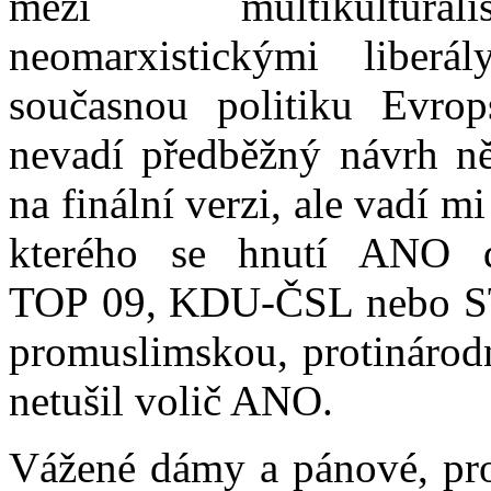
mezi multikulturalis
neomarxistickými liber
současnou politiku Evro
nevadí předběžný návrh ně
na finální verzi, ale vadí 
kterého se hnutí ANO do
TOP 09, KDU-ČSL nebo STA
promuslimskou, protinárodn
netušil volič ANO.
Vážené dámy a pánové, pro