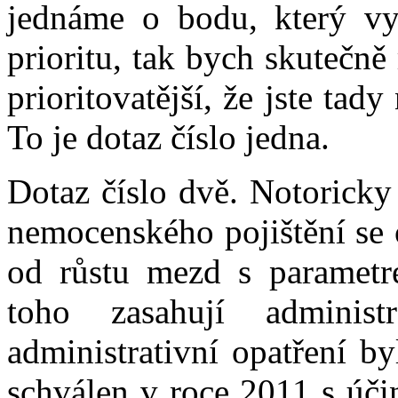
jednáme o bodu, který vy
prioritu, tak bych skutečně 
prioritovatější, že jste tad
To je dotaz číslo jedna.
Dotaz číslo dvě. Notoricky
nemocenského pojištění se 
od růstu mezd s parametr
toho zasahují administ
administrativní opatření by
schválen v roce 2011 s úči