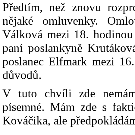
Předtím, než znovu rozp
nějaké omluvenky. Oml
Válková mezi 18. hodinou 
paní poslankyně Krutákov
poslanec Elfmark mezi 16.
důvodů.
V tuto chvíli zde nemám
písemné. Mám zde s fakt
Kováčika, ale předpokládám, 