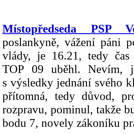
Místopředseda PSP Vo
poslankyně, vážení páni p
vlády, je 16.21, tedy ča
TOP 09 uběhl. Nevím, je
s výsledky jednání svého k
přítomná, tedy důvod, pr
rozpravu, pominul, takže b
bodu 7, novely zákoníku pr