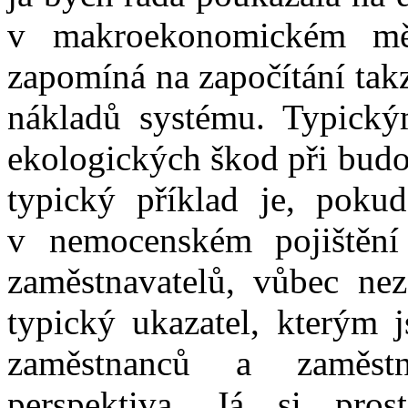
v makroekonomickém měř
zapomíná na započítání tak
nákladů systému. Typický
ekologických škod při budo
typický příklad je, poku
v nemocenském pojištění 
zaměstnavatelů, vůbec nez
typický ukazatel, kterým 
zaměstnanců a zaměst
perspektiva. Já si pro