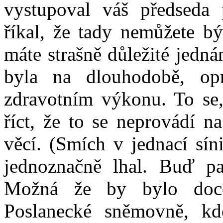
vystupoval váš předseda
říkal, že tady nemůžete bý
máte strašně důležité jednán
byla na dlouhodobě, op
zdravotním výkonu. To se, 
říct, že to se neprovádí n
věcí. (Smích v jednací sín
jednoznačně lhal. Buď p
Možná že by bylo docel
Poslanecké sněmovně, kdo