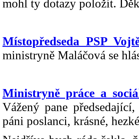
mohl ty dotazy položit. Děk
Místopředseda PSP Vojtě
ministryně Maláčová se hlás
Ministryně práce a soci
Vážený pane předsedající,
páni poslanci, krásné, hezk