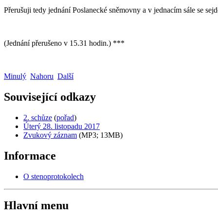
Přerušuji tedy jednání Poslanecké sněmovny a v jednacím sále se sejd
(Jednání přerušeno v 15.31 hodin.) ***
Minulý
Nahoru
Další
Související odkazy
2. schůze
(
pořad
)
Úterý 28. listopadu 2017
Zvukový záznam
(MP3; 13MB)
Informace
O stenoprotokolech
Hlavní menu