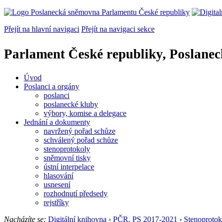
Přejít na hlavní navigaci
Přejít na navigaci sekce
Parlament České republiky, Poslane
Úvod
Poslanci a orgány
poslanci
poslanecké kluby
výbory, komise a delegace
Jednání a dokumenty
navržený pořad schůze
schválený pořad schůze
stenoprotokoly
sněmovní tisky
ústní interpelace
hlasování
usnesení
rozhodnutí předsedy
rejstříky
Nacházíte se:
Digitální knihovna
›
PČR, PS 2017-2021
›
Stenoprotok