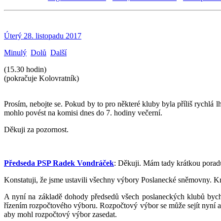
Úterý 28. listopadu 2017
Minulý
Dolů
Další
(15.30 hodin)
(pokračuje Kolovratník)
Prosím, nebojte se. Pokud by to pro některé kluby byla příliš rychlá 
mohlo povést na komisi dnes do 7. hodiny večerní.
Děkuji za pozornost.
Předseda PSP Radek Vondráček
: Děkuji. Mám tady krátkou poradu
Konstatuji, že jsme ustavili všechny výbory Poslanecké sněmovny. Kr
A nyní na základě dohody předsedů všech poslaneckých klubů bych 
řízením rozpočtového výboru. Rozpočtový výbor se může sejít nyní a t
aby mohl rozpočtový výbor zasedat.