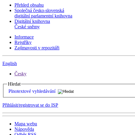
Přehled obsahu
Společná česko-slovenská
digitální parlamentní knihovna
Digitální knihovna
České sněmy
Informace
Rejstříky
Zajímavosti v repozitáři
English
Česky
Hledat
Plnotextové vyhledávání
Přihlásit/registrovat se do ISP
Mapa webu
Nápověda
Odběr RSS