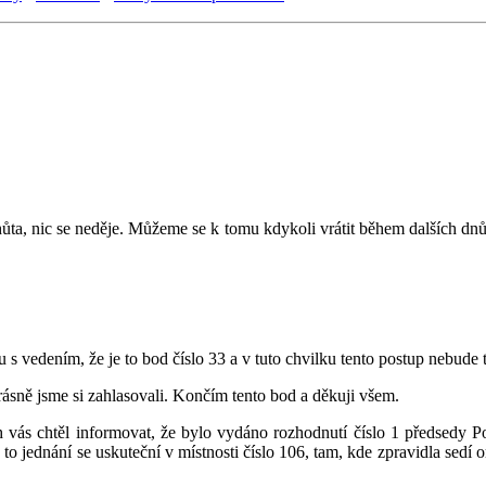
lhůta, nic se neděje. Můžeme se k tomu kdykoli vrátit během dalších dnů 
 s vedením, že je to bod číslo 33 a v tuto chvilku tento postup nebude
ásně jsme si zahlasovali. Končím tento bod a děkuji všem.
vás chtěl informovat, že bylo vydáno rozhodnutí číslo 1 předsedy P
o jednání se uskuteční v místnosti číslo 106, tam, kde zpravidla sedí 